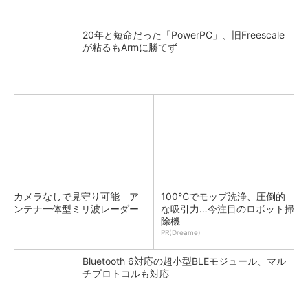
20年と短命だった「PowerPC」、旧Freescale
が粘るもArmに勝てず
カメラなしで見守り可能 ア
100℃でモップ洗浄、圧倒的
ンテナ一体型ミリ波レーダー
な吸引力…今注目のロボット掃
除機
PR(Dreame)
Bluetooth 6対応の超小型BLEモジュール、マル
チプロトコルも対応