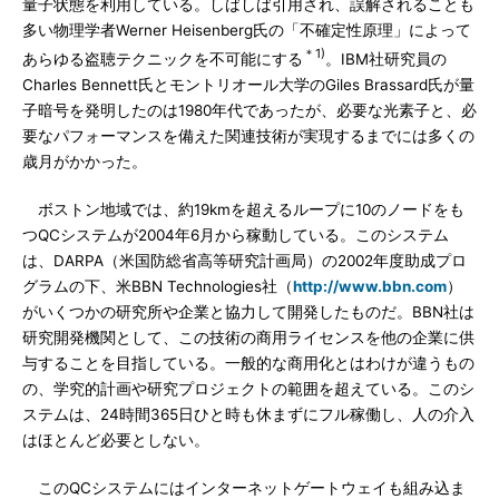
量子状態を利用している。しばしば引用され、誤解されることも
多い物理学者Werner Heisenberg氏の「不確定性原理」によって
＊1)
あらゆる盗聴テクニックを不可能にする
。IBM社研究員の
Charles Bennett氏とモントリオール大学のGiles Brassard氏が量
子暗号を発明したのは1980年代であったが、必要な光素子と、必
要なパフォーマンスを備えた関連技術が実現するまでには多くの
歳月がかかった。
ボストン地域では、約19kmを超えるループに10のノードをも
つQCシステムが2004年6月から稼動している。このシステム
は、DARPA（米国防総省高等研究計画局）の2002年度助成プロ
グラムの下、米BBN Technologies社（
http://www.bbn.com
）
がいくつかの研究所や企業と協力して開発したものだ。BBN社は
研究開発機関として、この技術の商用ライセンスを他の企業に供
与することを目指している。一般的な商用化とはわけが違うもの
の、学究的計画や研究プロジェクトの範囲を超えている。このシ
ステムは、24時間365日ひと時も休まずにフル稼働し、人の介入
はほとんど必要としない。
このQCシステムにはインターネットゲートウェイも組み込ま