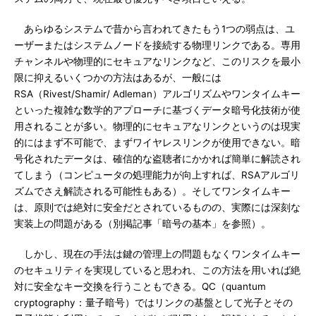
あらゆるシステムで昔から言われてきたもう1つの弱点は、ユ
ーザーまたはシステムノードを接続する物理リンクである。専用
チャンネルや物理的にセキュアなリンクなど、このリスクを最小
限に抑えるいくつかの方法はあるが、一般には
RSA（Rivest/Shamir/ Adleman）アルゴリズムやワンタイムキー
といった複雑な数学的アプローチに基づくデータ暗号化技術が使
用されることが多い。物理的にセキュアなリンクというのは現実
的にはまず不可能で、まずワイヤレスリンクが使用できない。暗
号化されたデータは、確信的な盗聴者にかかれば簡単に解読され
てしまう（コンピュータの処理能力が向上すれば、RSAアルゴリ
ズムでさえ解読される可能性もある）。そしてワンタイムキー
は、原則では絶対に安全だとされているものの、実際には深刻な
実装上の問題がある（別掲記事「暗号の基本」を参照）。
しかし、現在の手法は鍵の管理上の問題もなくワンタイムキー
のセキュリティを実現していると思われ、この方法を用いれば絶
対に安全なキー交換を行うこともできる。QC（quantum
cryptography：量子暗号）ではリンクの基盤として光子とその