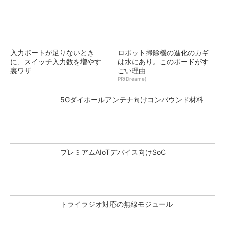
入力ポートが足りないとき
ロボット掃除機の進化のカギ
に、スイッチ入力数を増やす
は水にあり。このボードがす
裏ワザ
ごい理由
PR(Dreame)
5Gダイポールアンテナ向けコンパウンド材料
プレミアムAIoTデバイス向けSoC
トライラジオ対応の無線モジュール