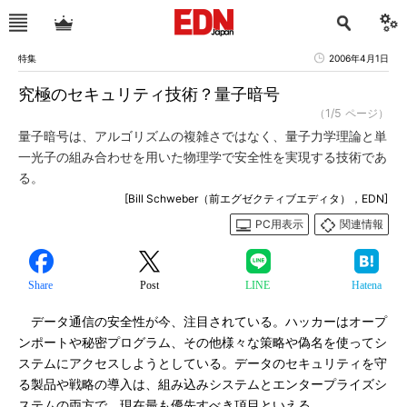
特集
2006年4月1日
究極のセキュリティ技術？量子暗号
（1/5 ページ）
量子暗号は、アルゴリズムの複雑さではなく、量子力学理論と単
一光子の組み合わせを用いた物理学で安全性を実現する技術であ
る。
[Bill Schweber（前エグゼクティブエディタ），EDN]
PC用表示
関連情報
Share
Post
LINE
Hatena
データ通信の安全性が今、注目されている。ハッカーはオープ
ンポートや秘密プログラム、その他様々な策略や偽名を使ってシ
ステムにアクセスしようとしている。データのセキュリティを守
る製品や戦略の導入は、組み込みシステムとエンタープライズシ
ステムの両方で、現在最も優先すべき項目といえる。