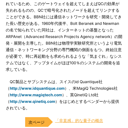
れているため、このゲートウェイを超えてしまえばQCの効果が
失われるものの、QCで暗号化されたノードを超えてリンクする
ことができる。BBN社には通信ネットワークを研究・開発してき
た長い歴史がある。1960年代後半、Bolt Beranek and Newman
の名で知られていた同社は、インターネットの基盤となった
ARPAnet（Advanced Research Projects Agency network）の開
発・展開を主導した。BBN社は物理学実験研究所というより電気
通信・ネットワーキング分野の専門機関の側面をもつ。終始注意
が必要で、時に再起動をも求められるような「気まぐれ」なシス
テムではなく、アップタイムがほぼ100％のシステムの開発を追
求している。
QC製品とサブシステムは、スイスのid Quantique社
（
http://www.idquantique.com
）、米MagiQ Technologies社
（
http://www.magiqtech.com
）、英QinetiQ Ltd社
（
http://www.qinetiq.com
）をはじめとするベンダーから提供
されている。
「非直感」的な量子の概念