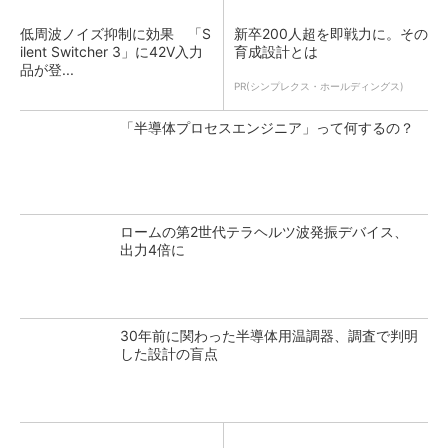
低周波ノイズ抑制に効果 「S
新卒200人超を即戦力に。その
ilent Switcher 3」に42V入力
育成設計とは
品が登...
PR(シンプレクス・ホールディングス)
「半導体プロセスエンジニア」って何するの？
ロームの第2世代テラヘルツ波発振デバイス、
出力4倍に
30年前に関わった半導体用温調器、調査で判明
した設計の盲点