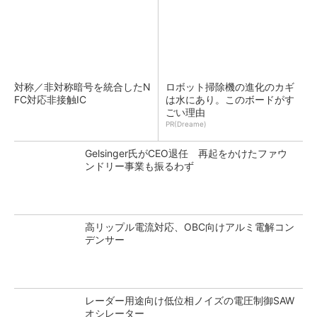
対称／非対称暗号を統合したN
ロボット掃除機の進化のカギ
FC対応非接触IC
は水にあり。このボードがす
ごい理由
PR(Dreame)
Gelsinger氏がCEO退任 再起をかけたファウ
ンドリー事業も振るわず
高リップル電流対応、OBC向けアルミ電解コン
デンサー
レーダー用途向け低位相ノイズの電圧制御SAW
オシレーター