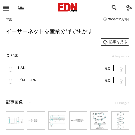
特集
2006年11月1日
イーサーネットを産業分野で生かす
記事を見る
まとめ
4 Keywords
LAN
イ
見る
プロトコル
標
見る
記事画像
＋
11 Images
1
2
3
4
5
6
7