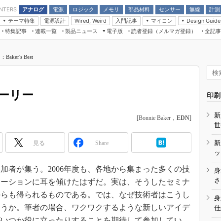
アナログ
電源
ロジック
メモリ
部品材料
センサー
無線
計測
ENTERS
テーマ特集
電源設計
入門記事
マイコン
Wired, Weird
Design Guide
アナログ機能回路
受動部品
特集記事
連載一覧
製品ニュース
電子版
読者登録（メルマガ登録）
全記事
計測機器
Microchip情報
モーター入門
マイコン講座
CEATEC
パワー関連と電源
機構部品
場から
EDN Japan×EE Times Japan統合電
EdgeTech＋
タイミングデバイス
オンデマンドセミナー
Q&Aで学ぶマイコン講座
子版
ディスプレイとドラ
er's Best
録
TECHNO-FRONTIER
マイコン入門!! 必携用語集
電子ブックレット
計測とテスト
“徹底”活
組込み/エッジコンピューティング展
信号源とパルス信号
ーリー
人とくるま展
印刷
/DCコン
Wired, Weird
AUTOMOTIVE WORLD
新
[Bonnie Baker，
EDN
]
講座
世
新
見る
Share
ッ
者が集う。2006年度も、各地から集まった多くの技
身
座
さ
テーションに耳を傾けたはずだ。実は、そうしたセミナ
からも得られるものである。では、なぜ技術者はこうし
基礎知識
身
ろうか。筆者の場合、ワクワクするような新しいアイデ
仕
DCとノイ
がいつか役に立ったりすることを期待して参加してい