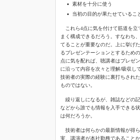
素材を十分に使う
当初の目的が果たせているこ
これら4点に気を付けて筋道を立
まく構成できるだろう。すなわち
てることが重要なのだ。上に挙げ
るプレゼンテーションとするため
点に気を配れば、聴講者はプレゼ
に沿って内容を次々と理解/吸収し
技術者の実際の経験に裏打ちされ
ものではない。
繰り返しになるが、雑誌などの記
などから誰でも情報を入手できる
は何だろうか。
技術者は何らかの最新情報が得ら
実、講演者が本社勤務であること