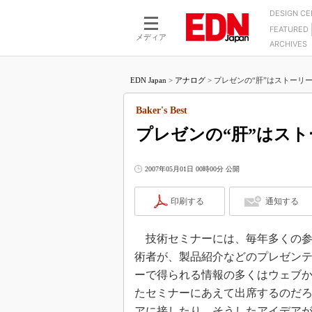
DESIGN C
FEATURED
モーター
LSI
メディア
ARCHIVES
電源設計
マイコン
プロセスエンジニアの現
カーボンニュートラルへの挑戦
FPGA
EDN Japan
>
アナログ
>
プレゼンの“肝”はストーリー：Bak
マイクロプロセッサ懐古
IoT×製造業
中堅技術者に贈る電子部品
Baker's Best
つながるクルマ
用講座
プレゼンの“肝”はスト
エレクトロニクス入門
たった2つの式で始めるDC
バーターの設計
5G（EE Times Japan）
DC-DCコンバーター活用
2007年05月01日 00時00分 公開
医療エレ（EE Times Japan）
Wired, Weird
製品解剖（EE Times Japan）
印刷する
通知する
マイコン講座
Q&Aで学ぶマイコン講座
技術セミナーには、毎年多くの参加
高速シリアル伝送技術講
術者が、製品紹介などのプレゼン
ーで得られる情報の多くはウェブ
記録計／データロガーの
たセミナーにあえて出席するのだ
アナログ設計のきほん／A
ズ編
アに接したり、そうしたアイデア