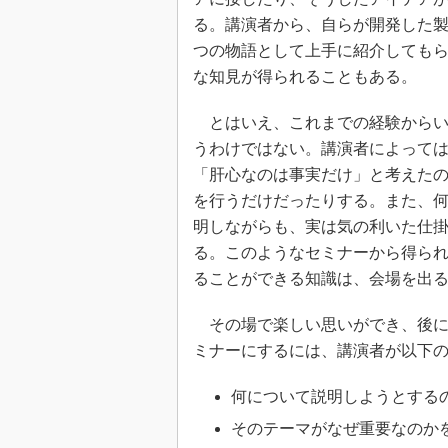
る。講演者から、自らが開発した製
めざせ高効率！ モーター
座
つの物語として上手に紹介しても
Bluetooth mesh入門
な知見が得られることもある。
「SPICEの仕組みとその
最新記事一覧
とはいえ、これまでの経験からい
計測器メーカーから見た5
うわけではない。講演者によって
「肝心なのは事実だけ」と考えた
USB Type-Cの登場で評
う変わる？
を行うだけだったりする。また、
IoT時代の無線規格を知る【
明しながらも、実は気の利いた仕
編】
る。このようなセミナーから得ら
IoT時代の無線規格を知る【
ることができる知識は、会場を出
編】
その場で楽しい思いができ、後に
ミナーにするには、講演者が以下
何について説明しようとする
そのテーマがなぜ重要なのか