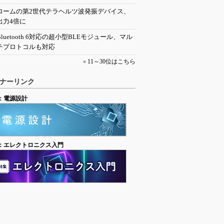
ロームの第2世代テラヘルツ波発振デバイス、
出力4倍に
Bluetooth 6対応の超小型BLEモジュール、マル
チプロトコルも対応
»
11～30位はこちら
ナーリンク
：電源設計
：エレクトロニクス入門