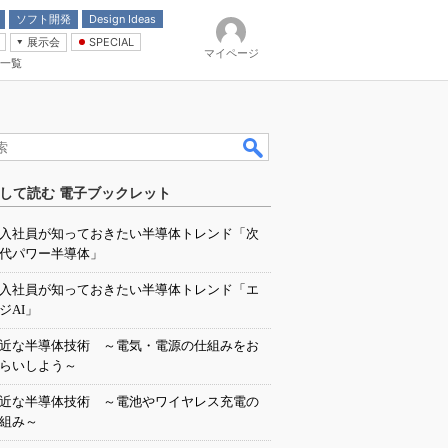
ソフト開発
Design Ideas
展示会
SPECIAL
マイページ
一覧
「電源技術」
イバ
して読む 電子ブックレット
入社員が知っておきたい半導体トレンド「次
代パワー半導体」
入社員が知っておきたい半導体トレンド「エ
ジAI」
近な半導体技術 ～電気・電源の仕組みをお
らいしよう～
近な半導体技術 ～電池やワイヤレス充電の
組み～