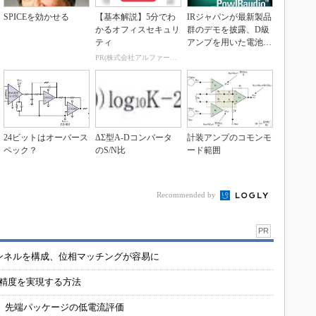
SPICEを効かせる
【基本解説】5分でわ
IRジャパンが最新製品
かるオフィスセキュリ
群のデモを披露、D級
ティ
アンプを用いた電池駆
動機器を設計するテ...
PR(株式会社アルファーテクノ)
24ビットはオーバース
ΔΣ型A-Dコンバータ
計装アンプのコモンモ
ペック？
のS/N比
ード範囲
Recommended by
PR
チャンネルを構成、位相マッチングが容易に
の精度を実現する方法
 先端パッケージの低電流評価