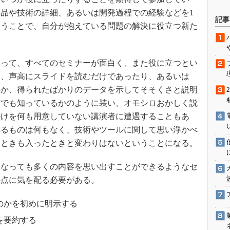
品や技術の詳細、あるいは開発過程での経験などを1
駆動入門講
記事
らうことで、自分が抱えている問題の解決に役立つ新た
活用設計」
って、すべてのセミナーが面白く、また役に立つとい
G
は、声高にスライドを読むだけであったり、あるいは
のか、得られたばかりのデータを示してそそくさと説明
価試験はど
何でも知っているかのように装い、オモシロおかしく説
Thread
掛けを何も用意していない講演者に遭遇することもあ
れるものは何もなく、技術やツールに関して思い浮かべ
Z-Wave
るときも入ったときと変わりはないということになる。
なっても多くの内容を思い出すことができるようなセ
の点に気を配る必要がある。
のかを初めに明示する
を要約する