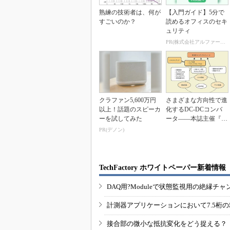
熟練の技術者は、何が
【入門ガイド】5分で
すごいのか？
読めるオフィスのセキ
ュリティ
PR(株式会社アルファーテクノ)
クラファン5,600万円
さまざまな方向性で進
以上！話題のスピーカ
化するDC-DCコンバ
ーを試してみた
ータ――本誌主催『パ
ワーマネジメントセ...
PR(デノン)
TechFactory ホワイトペーパー新着情報
DAQ用?Moduleで状態監視用の絶縁
計測器アプリケーションにおいて7.5桁
接合部の微小な抵抗変化をどう捉える？