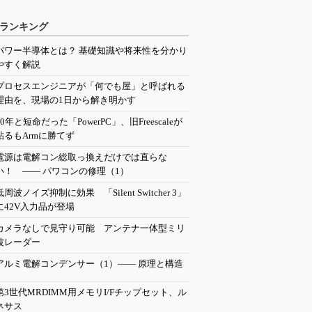
ランキング
パワー半導体とは？ 基礎知識や将来性を分かり
やすく解説
プロセスエンジニアが「何でも屋」と呼ばれる
理由を、現場の1日から解き明かす
20年と短命だった「PowerPC」、旧Freescaleが
粘るもArmに勝てず
電源は電解コン総取っ換えだけでは直らな
い！ ―― パワコンの修理（1）
低周波ノイズ抑制に効果 「Silent Switcher 3」
に42V入力品が登場
カメラなしで見守り可能 アンテナ一体型ミリ
波レーダー
アルミ電解コンデンサー（1）―― 原理と構造
第3世代MRDIMM用メモリI/Fチップセット、ル
ネサス