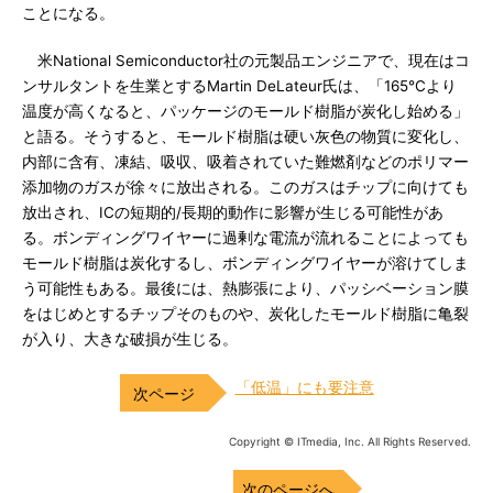
ことになる。
米National Semiconductor社の元製品エンジニアで、現在はコ
ンサルタントを生業とするMartin DeLateur氏は、「165℃より
温度が高くなると、パッケージのモールド樹脂が炭化し始める」
と語る。そうすると、モールド樹脂は硬い灰色の物質に変化し、
内部に含有、凍結、吸収、吸着されていた難燃剤などのポリマー
添加物のガスが徐々に放出される。このガスはチップに向けても
放出され、ICの短期的/長期的動作に影響が生じる可能性があ
る。ボンディングワイヤーに過剰な電流が流れることによっても
モールド樹脂は炭化するし、ボンディングワイヤーが溶けてしま
う可能性もある。最後には、熱膨張により、パッシベーション膜
をはじめとするチップそのものや、炭化したモールド樹脂に亀裂
が入り、大きな破損が生じる。
「低温」にも要注意
Copyright © ITmedia, Inc. All Rights Reserved.
次のページへ