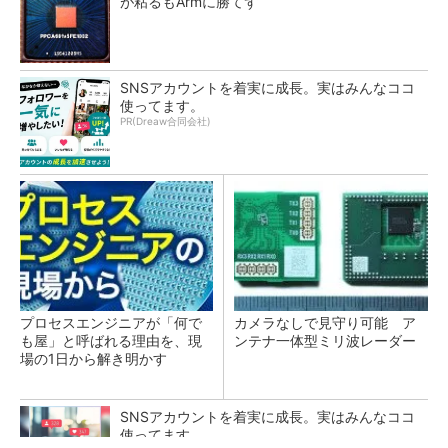
が粘るもArmに勝てず
SNSアカウントを着実に成長。実はみんなココ
使ってます。
PR(Dreaw合同会社)
プロセスエンジニアが「何で
カメラなしで見守り可能 ア
も屋」と呼ばれる理由を、現
ンテナ一体型ミリ波レーダー
場の1日から解き明かす
SNSアカウントを着実に成長。実はみんなココ
使ってます。