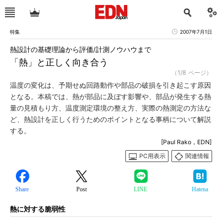
特集
2007年7月1日
熱設計の基礎理論から評価/計測ノウハウまで
「熱」と正しく向き合う
（1/8 ページ）
温度の変化は、予期せぬ回路動作や部品の破損を引き起こす原因
となる。本稿では、熱が部品に及ぼす影響や、部品が発生する熱
量の見積もり方、温度測定環境の整え方、実際の熱測定の方法な
ど、熱設計を正しく行うためのポイントとなる事柄について解説
する。
[Paul Rako，EDN]
PC用表示
関連情報
Share
Post
LINE
Hatena
熱に対する脆弱性