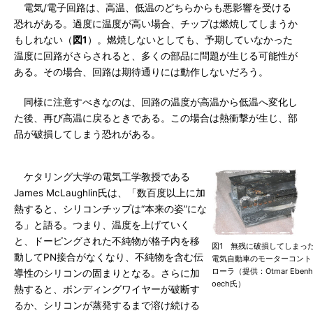
電気/電子回路は、高温、低温のどちらからも悪影響を受ける
恐れがある。過度に温度が高い場合、チップは燃焼してしまうか
もしれない（
図1
）。燃焼しないとしても、予期していなかった
温度に回路がさらされると、多くの部品に問題が生じる可能性が
ある。その場合、回路は期待通りには動作しないだろう。
同様に注意すべきなのは、回路の温度が高温から低温へ変化し
た後、再び高温に戻るときである。この場合は熱衝撃が生じ、部
品が破損してしまう恐れがある。
ケタリング大学の電気工学教授である
James McLaughlin氏は、「数百度以上に加
熱すると、シリコンチップは“本来の姿”にな
る」と語る。つまり、温度を上げていく
と、ドーピングされた不純物が格子内を移
図1 無残に破損してしまっ
動してPN接合がなくなり、不純物を含む伝
電気自動車のモーターコント
ローラ（提供：Otmar Ebenh
導性のシリコンの固まりとなる。さらに加
oech氏）
熱すると、ボンディングワイヤーが破断す
るか、シリコンが蒸発するまで溶け続ける