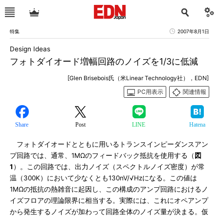
特集
2007年8月1日
Design Ideas
フォトダイオード増幅回路のノイズを1/3に低減
[Glen Brisebois氏（米Linear Technology社），EDN]
PC用表示
関連情報
Share
Post
LINE
Hatena
フォトダイオードとともに用いるトランスインピーダンスアン
プ回路では、通常、1MΩのフィードバック抵抗を使用する（
図
1
）。この回路では、出力ノイズ（スペクトルノイズ密度）が常
温（300K）において少なくとも130nV/√Hzになる。この値は
1MΩの抵抗の熱雑音に起因し、この構成のアンプ回路におけるノ
イズフロアの理論限界に相当する。実際には、これにオペアンプ
から発生するノイズが加わって回路全体のノイズ量が決まる。仮