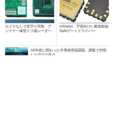
カメラなしで見守り可能 ア
Infineon、宇宙向けに耐放射線
ンテナ一体型ミリ波レーダー
GaNゲートドライバー
30年前に関わった半導体用温調器、調査で判明
した設計の盲点
「半導体プロセスエンジニア」って何するの？
タップ式高入力コンバーター（1）基本回路と
その動作