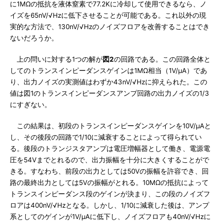
に1MΩの抵抗を液体窒素で77.2Kに冷却して使用できるなら、ノ
イズを65nV/√Hzに低下させることが可能である。これ以外の現
実的な方法で、130nV/√Hzのノイズフロアを改善することはでき
ないだろうか。
上の問いに対する1つの解が
図2
の回路である。この回路全体と
してのトランスインピーダンスゲインは1MΩ相当（1V/μA）であ
り、出力ノイズの実測値はわずか43nV/√Hzに抑えられた。この
値は図1のトランスインピーダンスアンプ回路の出力ノイズの1/3
にすぎない。
この結果は、初段のトランスインピーダンスゲインを10V/μAと
し、その後段の回路で1/10に減衰することによって得られてい
る。後段のトランジスタアンプは電圧増幅器として働き、電源電
圧を54Vまでとれるので、出力振幅を十分に大きくすることがで
きる。すなわち、前段の出力としては50Vの振幅を許容でき、回
路の最終出力としては5Vの振幅がとれる。10MΩの抵抗によって
トランスインピーダンス段のゲインが決まり、この段のノイズフ
ロアは400nV/√Hzとなる。しかし、1/10に減衰した後は、アンプ
系としてのゲインが1V/μAに低下し、ノイズフロアも40nV/√Hzに