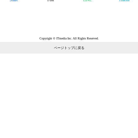
Share
Post
LINE
Hatena
Copyright © ITmedia Inc. All Rights Reserved.
ページトップに戻る