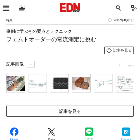
特集
2007年8月1日
事例に学ぶその要点とテクニック
フェムトオーダーの電流測定に挑む
記事を見る
記事画像
＋
10 Images
1
2
3
4
5
6
7
記事を見る