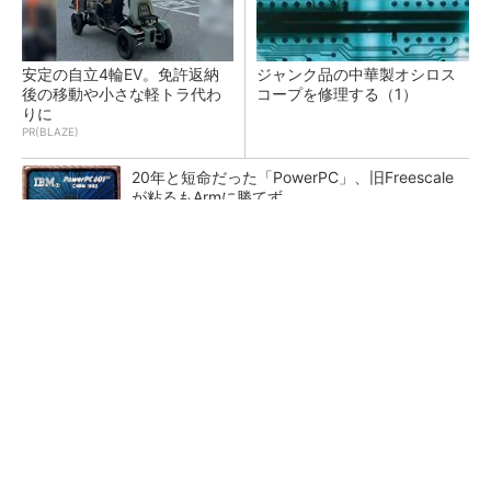
安定の自立4輪EV。免許返納
ジャンク品の中華製オシロス
後の移動や小さな軽トラ代わ
コープを修理する（1）
りに
PR(BLAZE)
20年と短命だった「PowerPC」、旧Freescale
が粘るもArmに勝てず
カメラなしで見守り可能 アンテナ一体型ミリ
波レーダー
Bluetooth 6対応の超小型BLEモジュール、マル
チプロトコルも対応