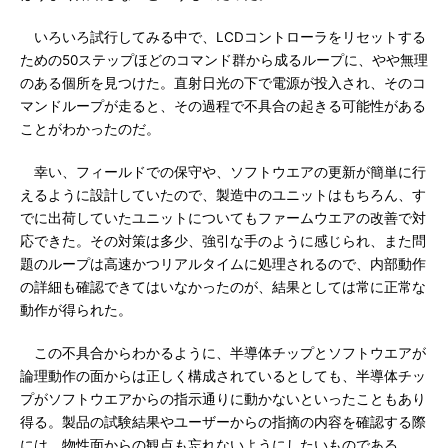
いろいろ試行してみる中で、LCDコントローラをリセットする
ための50ステップほどのコマンド群から成るループに、やや無理
のある個所を見つけた。直射日光の下で電源が投入され、そのコ
マンドループが走ると、その過程で不具合の起きる可能性がある
ことがわかったのだ。
幸い、フィールドでの保守や、ソフトウエアの更新が簡単に行
えるように設計していたので、製造中のユニットはもちろん、す
でに出荷していたユニットについてもファームウエアの改善で対
応できた。その対策は多少、強引な手のように感じられ、また問
題のループは高速かつリアルタイムに処理されるので、内部動作
の詳細も確認できてはいなかったのが、結果としては常に正常な
動作が得られた。
この不具合からわかるように、半導体チップとソフトウエアが
論理動作の面からは正しく構成されているとしても、半導体チッ
プがソフトウエアからの指示通りに動かないといったこともあり
得る。製品の試験結果やユーザーからの指摘の内容を確認する際
には、物性面からの観点も忘れないようにしたいものである。