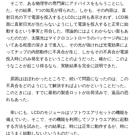
そこで、ある物理学の専門家にアドバイスをもらうことにし
た。その結果、1つの知見が得られた。しかも、その内容は、直
射日光の下で電源を投入するとLCDには何も表示されず、LCD画
面に直射日光が当たらないようにして電源を投入すると正常に始
動するという事実と符合した。理論的にはよくわからない面もあ
ったのだが、太陽光はマイクロコントローラのパッケージ内にお
いてある程度の深さまで進入し、その光が強ければ光電効果によ
ってチップの内部動作に不具合が生じ、しかもその不具合が電源
投入時にのみ発生するということのようだった。確かに、このよ
うなことが起こり得るなら、実験結果を完全に説明できた。
原因はほぼわかったところで、続いて問題になったのは、この
不具合をどのようにして解決すればよいのかということだった。
このときには、すでに最初の製造ロットが出荷済みで、返品の恐
れもあった。
幸いにも、LCDのモジュールはソフトウエアリセットの機能を
備えていた。そこで、その機能を利用してソフトウエア的に起動
する方法を試みた。その結果は、時には正常に動作するが、時に
はうまく始動しないというものだった。