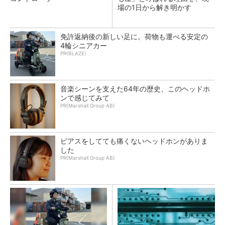
場の1日から解き明かす
免許返納後の新しい足に。荷物も運べる安定の
4輪シニアカー
PR(BLAZE)
音楽シーンを支えた64年の歴史、このヘッドホ
ンで感じてみて
PR(Marshall Group AB)
ピアスをしてても痛くないヘッドホンがありま
した
PR(Marshall Group AB)