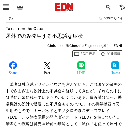
コラム
2008年2月1日
Tales from the Cube
屋外でのみ発生する不思議な症状
[Chris Lee（米Cheshire Engineering社），EDN]
PC用表示
関連情報
Share
Post
LINE
Hatena
筆者は独立系デザインハウスを営んでいる。これまでの業務の
中でさまざまな設計上の不具合を経験してきたが、それらの中に
は特に印象に残っているものがいくつかある。最近請け負った携
帯機器の設計で遭遇した不具合もその1つだ。その携帯機器は民
生用のもので、キーパッドとモノクロの液晶ディスプレイ
（LCD）、状態表示用の発光ダイオード（LED）を備えていた。
筆者らの顧客は発売開始前の確認として、試作品を使って屋外で