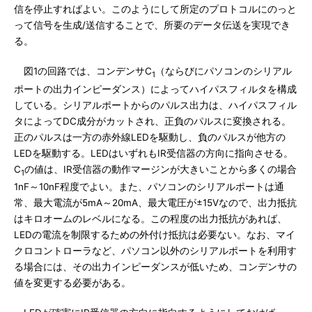
信を停止すればよい。このようにして所定のプロトコルにのっと
って信号を生成/送信することで、所要のデータ伝送を実現でき
る。
図1の回路では、コンデンサC
（ならびにパソコンのシリアル
1
ポートの出力インピーダンス）によってハイパスフィルタを構成
している。シリアルポートからのパルス出力は、ハイパスフィル
タによってDC成分がカットされ、正負のパルスに変換される。
正のパルスは一方の赤外線LEDを駆動し、負のパルスが他方の
LEDを駆動する。LEDはいずれもIR受信器の方向に指向させる。
C
の値は、IR受信器の動作マージンが大きいことから多くの場合
1
1nF～10nF程度でよい。また、パソコンのシリアルポートは通
常、最大電流が5mA～20mA、最大電圧が±15Vなので、出力抵抗
はキロオームのレベルになる。この程度の出力抵抗があれば、
LEDの電流を制限するための外付け抵抗は必要ない。なお、マイ
クロコントローラなど、パソコン以外のシリアルポートを利用す
る場合には、その出力インピーダンスが低いため、コンデンサの
値を変更する必要がある。