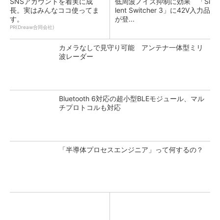
SNSアカウントを着実に成
低周波ノイズ抑制に効果 「Si
長。実はみんなココ使ってま
lent Switcher 3」に42V入力品
す。
が登...
PR(Dreaw合同会社)
カメラなしで見守り可能 アンテナ一体型ミリ
波レーダー
Bluetooth 6対応の超小型BLEモジュール、マル
チプロトコルも対応
「半導体プロセスエンジニア」って何するの？