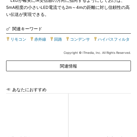
LEDが確実にIR受信器の方向に指向するようにしておけば、
5mA程度の小さいLED電流でも2m～4mの距離に対し信頼性の高
い伝送が実現できる。
関連キーワード
リモコン
|
赤外線
|
回路
|
コンデンサ
|
ハイパスフィルタ
Copyright © ITmedia, Inc. All Rights Reserved.
関連情報
あなたにおすすめ