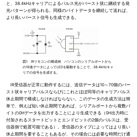
と、38.4kHzキャリアによるパルス光がバースト状に継続する発
光パターンが得られる。同様のバイトデータを継続して送れば、
より長いバースト信号も生成できる。
図1 IRリモコンの構成例 パソコンのシリアルポートから
の16進データによってLEDを駆動することで、38.4kHzキャ
リアの信号を生成する。
IR受信器が正常に動作するには、送信データは10～70個のバー
スト状キャリアパルスならびにこれとほぼ同等のキャリアパルス
休止期間で構成しなければならない。このデータの生成方法は簡
単で、例えば短い休止期間であれば、シリアルポートから複数バ
イトの0Hデータを出力することにより生成できる（0H出力時に
付加されるスタートビットとエンドビットの2個のパルスは、受
信器側で処置可能である）。受信器のタイプによってはより長い
休止期間を要することもあるが、その場合には必要な時間だけ通