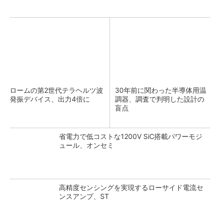
ロームの第2世代テラヘルツ波
30年前に関わった半導体用温
発振デバイス、出力4倍に
調器、調査で判明した設計の
盲点
省電力で低コストな1200V SiC搭載パワーモジ
ュール、オンセミ
高精度センシングを実現するローサイド電流セ
ンスアンプ、ST