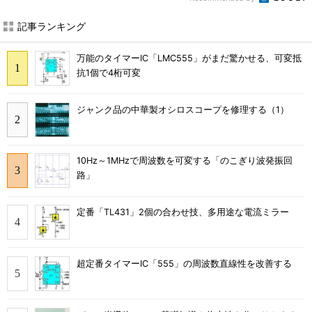
記事ランキング
万能のタイマーIC「LMC555」がまだ驚かせる、可変抵
抗1個で4桁可変
ジャンク品の中華製オシロスコープを修理する（1）
10Hz～1MHzで周波数を可変する「のこぎり波発振回
路」
定番「TL431」2個の合わせ技、多用途な電流ミラー
超定番タイマーIC「555」の周波数直線性を改善する