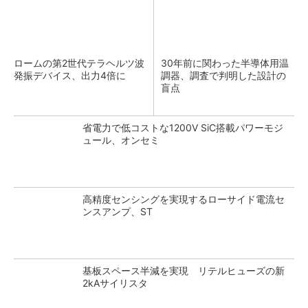
ロームの第2世代テラヘルツ波
30年前に関わった半導体用温
発振デバイス、出力4倍に
調器、調査で判明した設計の
盲点
省電力で低コストな1200V SiC搭載パワーモジ
ュール、オンセミ
高精度センシングを実現するローサイド電流セ
ンスアンプ、ST
基板スペース半減を実現 リテルヒューズの新
2kAサイリスタ