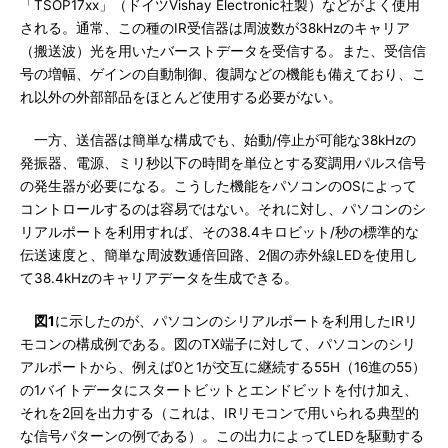
「TSOP17xx」（ドイツVishay Electronic社製）などがよく使用
される。通常、この種のIR受信器は周波数が38kHzのキャリア
（搬送波）光を用いたバーストデータを受信する。また、受信信
号の増幅、ゲインの自動制御、復調などの機能も備えており、こ
れ以外の外部部品をほとんど使用する必要がない。
一方、送信器は簡単な構成でも、始動/停止が可能な38kHzの
発振器、電源、ミリ秒以下の時間を単位とする変調用パルス信号
の発生器が必要になる。こうした機能をパソコンのOSによって
コントロールするのは容易ではない。それに対し、パソコンのシ
リアルポートを利用すれば、その38.4キロビット/秒の標準的な
伝送速度と、簡単な周波数逓倍回路、2個の赤外線LEDを使用し
て38.4kHzのキャリアデータを生成できる。
図1
に示したのが、パソコンのシリアルポートを利用したIRリ
モコンの構成例である。図のTX端子に対して、パソコンのシリ
アルポートから、例えば0と1が交互に継続する55H（16進の55）
の1バイトデータにスタートビットとエンドビットを付け加え、
それを2回を出力する（これは、IRリモコンで用いられる典型的
な信号パターンの例である）。この出力によってLEDを駆動する