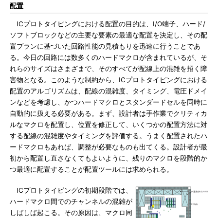
配置
ICプロトタイピングにおける配置の目的は、I/O端子、ハード/
ソフトブロックなどの主要な要素の最適な配置を決定し、その配
置プランに基づいた回路性能の見積もりを迅速に行うことであ
る。今日の回路には数多くのハードマクロが含まれているが、そ
れらのサイズはさまざまで、そのすべてが配線上の混雑を招く障
害物となる。このような制約から、ICプロトタイピングにおける
配置のアルゴリズムは、配線の混雑度、タイミング、電圧ドメイ
ンなどを考慮し、かつハードマクロとスタンダードセルを同時に
自動的に扱える必要がある。まず、設計者は手作業でクリティカ
ルなマクロを配置し、位置を修正して、いくつかの配置方法に対
する配線の混雑度やタイミングを評価する。うまく配置されたハ
ードマクロもあれば、調整が必要なものも出てくる。設計者が最
初から配置し直さなくてもよいように、残りのマクロを段階的か
つ最適に配置することが配置ツールには求められる。
ICプロトタイピングの初期段階では、
ハードマクロ間でのチャンネルの混雑が
しばしば起こる。その原因は、マクロ同