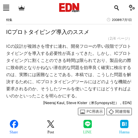
特集
2008年7月1日
ICプロトタイピング導入のススメ
（2/4 ページ）
ICの設計が複雑さを増すに連れ、開発フローの早い段階でプロト
タイピングを導入する必要性が高まってきた。しかし、ICプロト
タイピングに割くことのできる時間は限られており、製品化の際
に致命的となりかねない潜在的な問題を効率良く確実に検出する
のは、実際には困難なことである。本稿では、こうした問題を解
決するために、ICプロトタイピングツールにはどのような機能が
要求されるのか、そうしたツールを使いこなすにはどうすればよ
いのかといったことを明らかにする。
[Neeraj Kaul, Steve Kister（米Synopsys社），EDN]
PC用表示
関連情報
Share
Post
LINE
Hatena