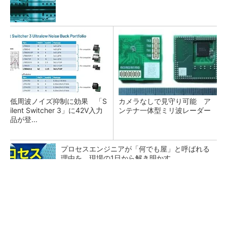
低周波ノイズ抑制に効果 「S
カメラなしで見守り可能 ア
ilent Switcher 3」に42V入力
ンテナ一体型ミリ波レーダー
品が登...
プロセスエンジニアが「何でも屋」と呼ばれる
理由を、現場の1日から解き明かす
「半導体プロセスエンジニア」って何するの？