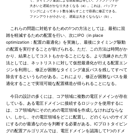
て、タイミング違反による遅延値は等しい。ファンアウトが
大きいと遅延がかなり大きくなる（a）。これは、バッファ
リングによってネット数を減らすことで容易に修正できる。
ファンアウトが小さいと、遅延は大きくならない（b）。
これらの問題に対処するための1つの方法としては、最初に混
雑を軽減するための配置を行い、次にIPO（in place
optimization：配置の最適化）を実施し、最後にタイミング駆動
の配置を実行することが挙げられる。ただ、この方法は時間がか
かり、結果としてコストもかかることになる。より洗練された方
法としては、ネットリストに対して仮想最適化が行える配置エン
ジンを利用し、修正が困難なタイミング違反パスを残してすべて
除去するというものがある。これにより、修正が困難なパスを最
適化することで実現可能な配置構造が得られることになる。
今日の設計の多くには、コア領域に複数の電圧ドメインが存在
している。ある電圧ドメインに接続するロジックを使用するに
は、コア領域内にそのための電圧領域を作成しなければならな
い。しかし、その電圧領域をどこに配置し、どのくらいのサイズ
にするのが最適なのかを判断する必要がある。ICプロトタイピン
グの配置アルゴリズムでは、電圧ドメインを認識して1つのドメ