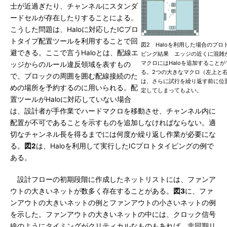
士が近過ぎたり、チャンネルにスタンダ
ードセルが存在したりすることによる。
こうした問題は、Haloに対応したICプロ
トタイプ配置ツールを利用することで回
図2 Haloを利用した場合のプロ
避できる。ここで言うHaloとは、配線エ
ピング結果 エッジの近くに混雑
マクロにはHaloを追加することが
ッジからのルール違反領域を表すもの
る。2つの大きなマクロ（左上と
で、ブロックの周囲を囲む配線接続のた
は、さらに試行を繰り返す前に位
めの場所を予約するのに用いられる。配
定してしまってもよい。
置ツールがHaloに対応していない場合
は、設計者が手作業でハードマクロを移動させ、チャンネル内に
配置が不可であることを示すものを追加しなければならない。適
切なチャンネル長を得るまでには何度か繰り返し作業が必要にな
る。
図2
は、Haloを利用して実行したICプロトタイピングの例で
ある。
設計フローの初期段階に作成したネットリストには、ファンア
ウトの大きいネットが数多く存在することがある。
図3
に、ファ
ンアウトの大きいネットの例とファンアウトの小さいネットの例
を示した。ファンアウトの大きいネットの中には、クロック信号
線のようにタイミングがクリティカルなものもあれば、非同期リ