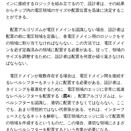
インに接続するロジックを組み立てるので、設計者は、その結果
からチップ内の電圧領域のサイズや配置位置を迅速に決定するこ
とができる。
配置アルゴリズムが電圧ドメインを認識しない場合、設計者は
配置の前に電圧領域を定義し、各電圧ドメイン用のロジックをそ
の領域に割り当てなければならない。この方法では、電圧ドメイ
ンを必ず定義済みの領域に配置する必要がある。従って、領域の
サイズを調整するために、設計者は配置を何度か繰り返さなけれ
ばならない。
電圧ドメインが複数存在する場合は、電圧ドメイン間を接続す
るレベルシフターもネット上に配置する必要がある。設計者は、
タイミングを最適化するために、電圧領域のエッジに非常に低速
なレベルシフターを配置する（
図4
）。配置アルゴリズムは、レ
ベルシフターを認識し、適切に配置できなくてはならない。ここ
でも、あまり理想的ではない代替策がある。それは、インターフ
ェースとなるネットを解析し、電圧領域のエッジに沿って配置用
の領域を作成するというものだ。この場合、適切な領域にさまざ
まなレベルシフターを配置するという作業が必要になる。