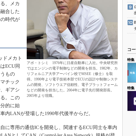
ゆる、メカ
を融合した
この時代が
コー
ッドメカト
特集
アボ・トシミ 1976年に日産自動車に入社。中央研究所
はECU同
ではエンジンの電子制御などの開発を担当。1982年、カ
行うもの
リフォルニア大学アーバイン校でMSEE（修士）を取
得。1990年より電子技術本部でECUの設計や制御システ
トマチック
ムの開発、ソフトウエア信頼性、電子プラットフォーム
特集
で、ギアシ
などの開発を担当した。2004年に電子先行開発部長。
2005年より現職。
きる。この
部分的に始
内LANが登場した1990年代後半からだ。
に専用の通信ICを開発し、関連するECU同士を車内
てCAN（Control-ler Area Network）規格が登