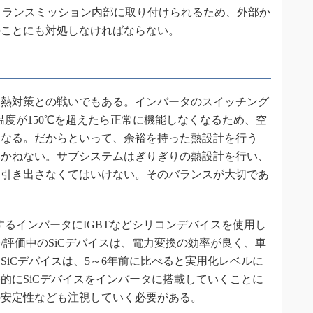
トランスミッション内部に取り付けられるため、外部か
のことにも対処しなければならない。
熱対策との戦いでもある。インバータのスイッチング
温度が150℃を超えたら正常に機能しなくなるため、空
となる。だからといって、余裕を持った熱設計を行う
いかねない。サブシステムはぎりぎりの熱設計を行い、
を引き出さなくてはいけない。そのバランスが大切であ
るインバータにIGBTなどシリコンデバイスを使用し
/評価中のSiCデバイスは、電力変換の効率が良く、車
SiCデバイスは、5～6年前に比べると実用化レベルに
的にSiCデバイスをインバータに搭載していくことに
の安定性なども注視していく必要がある。