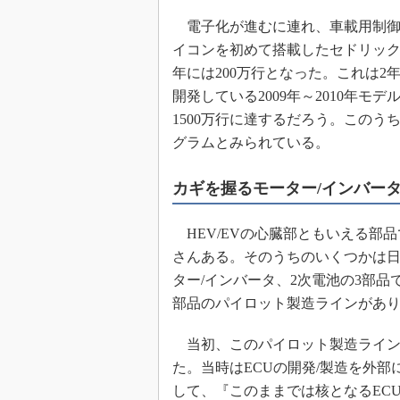
電子化が進むに連れ、車載用制御
イコンを初めて搭載したセドリックがC
年には200万行となった。これは
開発している2009年～2010年モ
1500万行に達するだろう。この
グラムとみられている。
カギを握るモーター/インバー
HEV/EVの心臓部ともいえる部
さんある。そのうちのいくつかは日
ター/インバータ、2次電池の3部
部品のパイロット製造ラインがあり
当初、このパイロット製造ラインは、
た。当時はECUの開発/製造を外部
して、『このままでは核となるEC