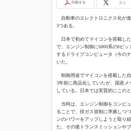
印刷する
見る
めざせ高効率！ モーター
座
自動車のエレクトロニクス化が進
Bluetooth mesh入門
3つある。
「SPICEの仕組みとその
最新記事一覧
日本で初めてマイコンを搭載した自
計測器メーカーから見た5
で、エンジン制御に6800系の8
USB Type-Cの登場で評
するドライブコンピュータ（今のナ
う変わる？
いた。
IoT時代の無線規格を知る【
編】
制御用途でマイコンを搭載した自動
IoT時代の無線規格を知る【
3年前に商品化していたが、国産メ
編】
している。日本では実質的にこの
当時は、エンジン制御をコンピュ
ることで、排ガス規制に準拠しつ
ンのパワーをアップしようと取り
た。その後トランスミッションや