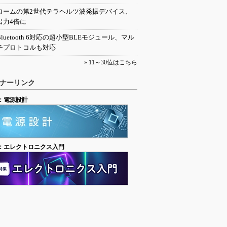
ロームの第2世代テラヘルツ波発振デバイス、
出力4倍に
Bluetooth 6対応の超小型BLEモジュール、マル
チプロトコルも対応
»
11～30位はこちら
ナーリンク
：電源設計
：エレクトロニクス入門