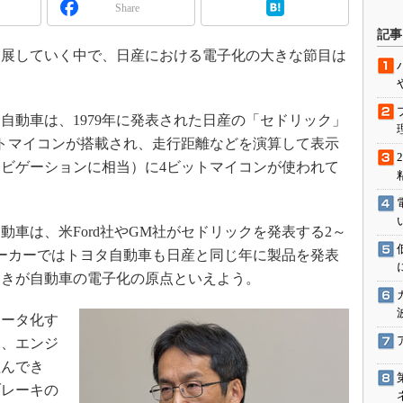
Share
駆動入門講
記事
展していく中で、日産における電子化の大きな節目は
活用設計」
動車は、1979年に発表された日産の「セドリック」
G
ビットマイコンが搭載され、走行距離などを演算して表示
価試験はど
ビゲーションに相当）に4ビットマイコンが使われて
Thread
車は、米Ford社やGM社がセドリックを発表する2～
Z-Wave
ーカーではトヨタ自動車も日産と同じ年に製品を発表
ときが自動車の電子化の原点といえよう。
ータ化す
つ、エンジ
組んでき
ブレーキの