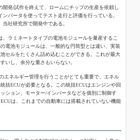
の開発/試作を終えて、ロームにチップの生産を依頼し
たインバータを使ってテスト走行と評価を行っている。
ても、当社研究所で開発中である。
は、ラミネートタイプの電池モジュールを量産するこ
プの電池モジュールは、一般的な円筒型とは違い、実装
電池セルをたくさん詰め込むことができる。これが最大
やすいし、余分な重さもいらない。
体のエネルギー管理を行うことがとても重要で、エネル
統括ECUが必要となる。この統括ECUはエンジンや回
ッション、モーター/インバータなどを個別に制御す
合ECUは、これまでの自動車には搭載されていない機能