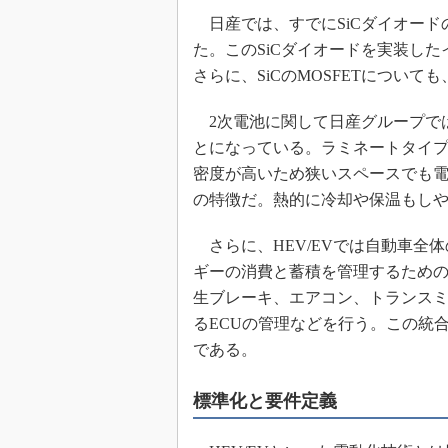
日産では、すでにSiCダイオード
た。このSiCダイオードを実装し
さらに、SiCのMOSFETについ
2次電池に関して日産グループで
とになっている。ラミネートタイ
密度が高いため狭いスペースでも
の特徴だ。熱的に冷却や保温もし
さらに、HEV/EVでは自動車全
ギーの消費と蓄積を管理するための
生ブレーキ、エアコン、トランスミ
るECUの管理などを行う。この統
である。
標準化と要件定義