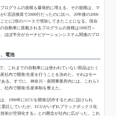
プログラムの規模も爆発的に増える。その規模は、マ
言語換算で2000行だったのに比べ、20年後の2000
2年ごとに2倍のペースで増加してきたことになる。現在
デルの自動車に搭載されるプログラムの規模は1000万～
うち、ほぼ半分がカーナビゲーションシステム関連のプロ
タ、電池
品で、これまでの自動車には使われていない部品はたく
産社内で開発/生産を行うことを決めた。それはモー
品である。すでに、神奈川・座間事業所内には、これら3
、社内で開発/生産体制を整えた。
1990年にECUを開発/試作するために設けられ
に委託していたが、ECUがいずれブラックボックス化
U技術が空洞化する』との懸念が社内に広がった。これ