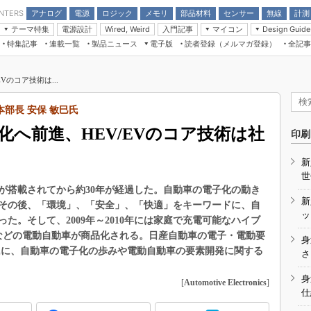
アナログ
電源
ロジック
メモリ
部品材料
センサー
無線
計測
ENTERS
テーマ特集
電源設計
入門記事
マイコン
Wired, Weird
Design Guide
アナログ機能回路
受動部品
特集記事
連載一覧
製品ニュース
電子版
読者登録（メルマガ登録）
全記事
計測機器
Microchip情報
モーター入門
マイコン講座
CEATEC
パワー関連と電源
機構部品
場から
EDN Japan×EE Times Japan統合電
EdgeTech＋
タイミングデバイス
オンデマンドセミナー
Q&Aで学ぶマイコン講座
子版
ディスプレイとドラ
のコア技術は...
録
TECHNO-FRONTIER
マイコン入門!! 必携用語集
電子ブックレット
計測とテスト
“徹底”活
部長 安保 敏巳氏
組込み/エッジコンピューティング展
信号源とパルス信号
へ前進、HEV/EVのコア技術は社
人とくるま展
印刷
/DCコン
Wired, Weird
AUTOMOTIVE WORLD
新
講座
世
が搭載されてから約30年が経過した。自動車の電子化の動き
新
その後、「環境」、「安全」、「快適」をキーワードに、自
ッ
た。そして、2009年～2010年には家庭で充電可能なハイブ
）などの電動自動車が商品化される。日産自動車の電子・電動要
身
氏に、自動車の電子化の歩みや電動自動車の要素開発に関する
座
さ
基礎知識
身
[
Automotive Electronics
]
仕
DCとノイ