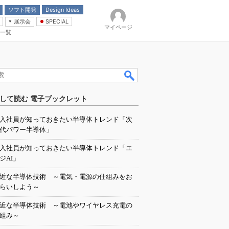
ソフト開発
Design Ideas
展示会
SPECIAL
マイページ
一覧
「電源技術」
イバ
して読む 電子ブックレット
入社員が知っておきたい半導体トレンド「次
代パワー半導体」
入社員が知っておきたい半導体トレンド「エ
ジAI」
近な半導体技術 ～電気・電源の仕組みをお
らいしよう～
近な半導体技術 ～電池やワイヤレス充電の
組み～