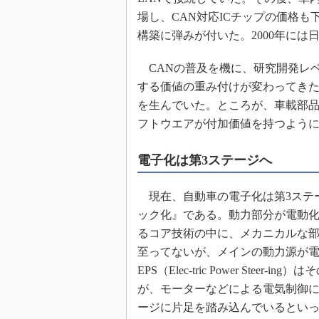
場し、CAN対応ICチップの価格も
構築に弾みが付いた。2000年には
CANの普及を機に、研究開発レ
する価値の重み付けが変わってき
を生んでいた。ところが、車載部
フトウエアが付加価値を持つよう
電子化は第3ステージへ
現在、自動車の電子化は第3ステ
ック化』である。動力部分が電動
るコア技術の中に、メカニカルな部
至ってないが、メインの動力源が
EPS（Elec-tric Power St
が、モーターなどによる電気制御に
ージに片足を踏み込んでいるとい