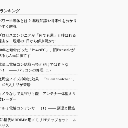
ランキング
パワー半導体とは？ 基礎知識や将来性を分かり
やすく解説
プロセスエンジニアが「何でも屋」と呼ばれる
理由を、現場の1日から解き明かす
20年と短命だった「PowerPC」、旧Freescaleが
粘るもArmに勝てず
電源は電解コン総取っ換えだけでは直らな
い！ ―― パワコンの修理（1）
低周波ノイズ抑制に効果 「Silent Switcher 3」
に42V入力品が登場
カメラなしで見守り可能 アンテナ一体型ミリ
波レーダー
アルミ電解コンデンサー（1）―― 原理と構造
第3世代MRDIMM用メモリI/Fチップセット、ル
ネサス