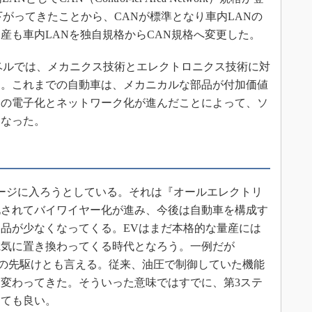
下がってきたことから、CANが標準となり車内LANの
日産も車内LANを独自規格からCAN規格へ変更した。
ベルでは、メカニクス技術とエレクトロニクス技術に対
た。これまでの自動車は、メカニカルな部品が付加価値
品の電子化とネットワーク化が進んだことによって、ソ
になった。
ージに入ろうとしている。それは『オールエレクトリ
化されてバイワイヤー化が進み、今後は自動車を構成す
品が少なくなってくる。EVはまだ本格的な量産には
電気に置き換わってくる時代となろう。一例だが
eer-ing）はその先駆けとも言える。従来、油圧で制御していた機能
変わってきた。そういった意味ではすでに、第3ステ
っても良い。