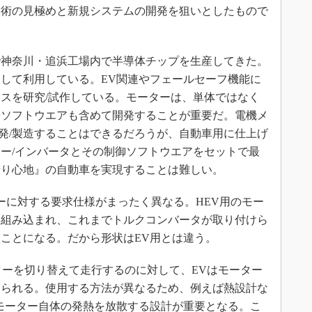
技術の見極めと新規システムの開発を狙いとしたもので
で神奈川・追浜工場内で半導体チップを生産してきた。
して利用している。EV関連やフェールセーフ機能に
スを研究/試作している。モーターは、単体ではなく
やソフトウエアも含めて開発することが重要だ。電機メ
開発/製造することはできるだろうが、自動車用に仕上げ
ー/インバータとその制御ソフトウエアをセットで最
乗り心地』の自動車を実現することは難しい。
ーに対する要求仕様がまったく異なる。HEV用のモー
に組み込まれ、これまでトルクコンバータが取り付けら
ことになる。だから形状はEV用とは違う。
ーを切り替えて走行するのに対して、EVはモーター
められる。使用する方法が異なるため、例えば熱設計な
モーター自体の発熱を放散する設計が重要となる。こ