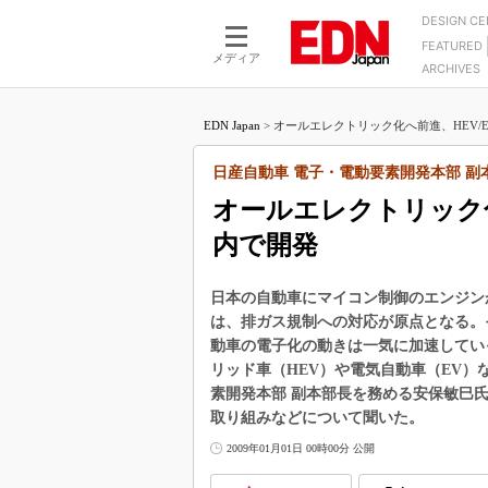
DESIGN C
FEATURED
モーター
LSI
メディア
ARCHIVES
電源設計
マイコン
プロセスエンジニアの現
カーボンニュートラルへの挑戦
FPGA
EDN Japan
>
オールエレクトリック化へ前進、HEV/EV
マイクロプロセッサ懐古
IoT×製造業
中堅技術者に贈る電子部品
日産自動車 電子・電動要素開発本部 副本
つながるクルマ
用講座
オールエレクトリック化
エレクトロニクス入門
たった2つの式で始めるDC
バーターの設計
内で開発
5G（EE Times Japan）
DC-DCコンバーター活用
医療エレ（EE Times Japan）
Wired, Weird
日本の自動車にマイコン制御のエンジン
製品解剖（EE Times Japan）
は、排ガス規制への対応が原点となる。
マイコン講座
動車の電子化の動きは一気に加速していっ
Q&Aで学ぶマイコン講座
リッド車（HEV）や電気自動車（EV
素開発本部 副本部長を務める安保敏巳
高速シリアル伝送技術講
取り組みなどについて聞いた。
記録計／データロガーの
2009年01月01日 00時00分 公開
アナログ設計のきほん／A
ズ編