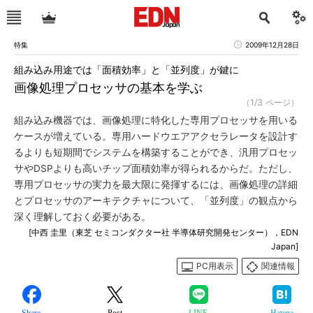
特集
2009年12月28日
組み込み用途では「面積効率」と「並列度」が鍵に
画像処理プロセッサの基本を学ぶ
（1/3 ページ）
組み込み機器では、画像処理に特化した専用プロセッサを用いる
ケースが増えている。専用ハードウエアアクセラレータを設計す
るよりも短期間でシステムを構築することができ、汎用プロセッ
サやDSPよりも高いチップ面積効率が得られるからだ。ただし、
専用プロセッサの実力を最大限に発揮するには、画像処理の詳細
とプロセッサのアーキテクチャについて、「並列度」の観点から
深く理解しておく必要がある。
[中西 圭里（東芝 セミコンダクター社 半導体研究開発センター），EDN
Japan]
PC用表示
関連情報