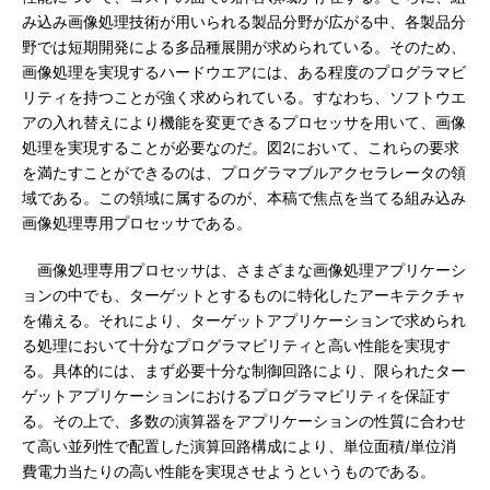
み込み画像処理技術が用いられる製品分野が広がる中、各製品分
野では短期開発による多品種展開が求められている。そのため、
画像処理を実現するハードウエアには、ある程度のプログラマビ
リティを持つことが強く求められている。すなわち、ソフトウエ
アの入れ替えにより機能を変更できるプロセッサを用いて、画像
処理を実現することが必要なのだ。図2において、これらの要求
を満たすことができるのは、プログラマブルアクセラレータの領
域である。この領域に属するのが、本稿で焦点を当てる組み込み
画像処理専用プロセッサである。
画像処理専用プロセッサは、さまざまな画像処理アプリケーシ
ョンの中でも、ターゲットとするものに特化したアーキテクチャ
を備える。それにより、ターゲットアプリケーションで求められ
る処理において十分なプログラマビリティと高い性能を実現す
る。具体的には、まず必要十分な制御回路により、限られたター
ゲットアプリケーションにおけるプログラマビリティを保証す
る。その上で、多数の演算器をアプリケーションの性質に合わせ
て高い並列性で配置した演算回路構成により、単位面積/単位消
費電力当たりの高い性能を実現させようというものである。