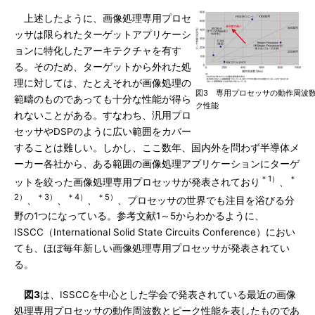
上述したように、画像処理専用プロセ
ッサは限られたターゲットアプリケーシ
ョンに特化したアーキテクチャを有す
る。そのため、ターゲットから外れた処
理に対しては、たとえそれが画像処理の
図3 専用プロセッサの動作周波数
範疇のものであっても十分な性能が得ら
ク性能
れないことがある。すなわち、汎用プロ
セッサやDSPのように広い範囲をカバー
することは難しい。しかし、ここ数年、国内外を問わず半導体メ
ーカー各社から、ある範囲の画像処理アプリケーションにターゲ
＊1）
＊
ットを絞った画像処理専用プロセッサが発表されており
、
2）
＊3）
＊4）
＊5）
、
、
、
、プロセッサの世界でも注目を浴びる分
野の1つになっている。参考文献1～5からわかるように、
ISSCC（International Solid State Circuits Conference）におい
ても、ほぼ毎年新しい画像処理専用プロセッサが発表されてい
る。
図3
は、ISSCCを中心とした学会で発表されている最近の画像
処理専用プロセッサの動作周波数とピーク性能を表したものであ