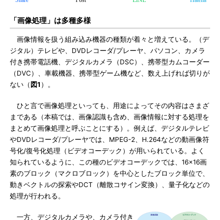
Share
Post
LINE
Hatena
「画像処理」は多種多様
画像情報を扱う組み込み機器の種類が着々と増えている。（デ
ジタル）テレビや、DVDレコーダ/プレーヤ、パソコン、カメラ
付き携帯電話機、デジタルカメラ（DSC）、携帯型カムコーダー
（DVC）、車載機器、携帯型ゲーム機など、数え上げれば切りが
ない（
図1
）。
ひと言で画像処理といっても、用途によってその内容はさまざ
まである（本稿では、画像認識も含め、画像情報に対する処理を
まとめて画像処理と呼ぶことにする）。例えば、デジタルテレビ
やDVDレコーダ/プレーヤでは、MPEG-2、H.264などの動画像符
号化/復号化処理（ビデオコーデック）が用いられている。よく
知られているように、この種のビデオコーデックでは、16×16画
素のブロック（マクロブロック）を中心としたブロック単位で、
動きベクトルの探索やDCT（離散コサイン変換）、量子化などの
処理が行われる。
一方、デジタルカメラや、カメラ付き