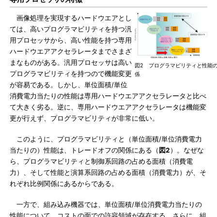
画像処理を実現するハードウエアとし
ては、高いプログラマビリティを持つ汎
用プロセッサから、高い性能を持つ専用
ハードウエアアクセラレータまでさまざ
まなものがある。汎用プロセッサは高い
図2 プログラマビリティと性能
プログラマビリティを持つので機能変更
係
が容易である。しかし、単位面積/単位
消費電力当たりの性能は専用ハードウエアアクセラレータと比べ
て大きく劣る。逆に、専用ハードウエアアクセラレータは機能変
更が行えず、プログラマビリティが非常に低い。
このように、プログラマビリティと（単位面積/単位消費電力
当たりの）性能は、トレードオフの関係にある（
図2
）。なぜな
ら、プログラマビリティと制御系回路の占める面積（消費電
力）、そして性能と演算系回路の占める面積（消費電力）が、そ
れぞれ比例関係にあるからである。
一方で、組み込み機器では、単位面積/単位消費電力当たりの
性能について、コストの面での許容領域が存在する。さらに、組