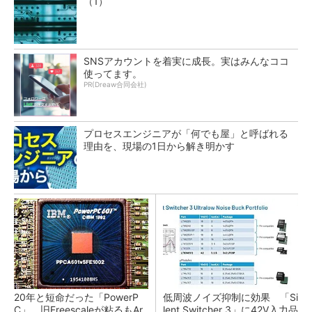
（1）
SNSアカウントを着実に成長。実はみんなココ
使ってます。
PR(Dreaw合同会社)
プロセスエンジニアが「何でも屋」と呼ばれる
理由を、現場の1日から解き明かす
20年と短命だった「PowerP
低周波ノイズ抑制に効果 「Si
C」、旧Freescaleが粘るもAr
lent Switcher 3」に42V入力品