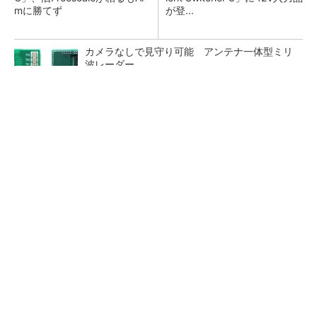
mに勝てず
が登...
カメラなしで見守り可能 アンテナ一体型ミリ
波レーダー
Bluetooth 6対応の超小型BLEモジュール、マル
チプロトコルも対応
「半導体プロセスエンジニア」って何するの？