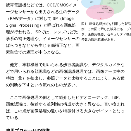
携帯電話機などでは、CCD/CMOSイメ
ージセンサーから出力される生のデータ
（RAWデータ）に対してISP（Image
図1 画像処理技術を利用した製
Signal Processing）と呼ばれる画像処
例 この図に示した以外にも、プ
理が行われる。ISPでは、レンズなど光
タ、医療用機器、セキュリティ機
学系の補正処理や、イメージセンサーの
多数の応用範囲がある。
ばらつきなどから生じる傷補正など、画
素単位での処理が中心となる。
他方、車載機器で用いられる歩行者認識や、デジタルカメラな
どで用いられる顔認識などの画像認識処理では、画像データ中の
特徴（量）を抽出し、参照データと比較することにより、ある種
の判断を下すという流れのものが多い。
ここで画像処理の例として紹介したビデオコーデック、ISP、
画像認識は、後述する並列性の構成が大きく異なる。言い換えれ
ば、この点が画像処理の違いを特徴付ける大きなポイントとなっ
ている。
専用プロセッサの特徴