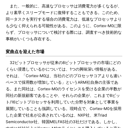
また、一般的に、高速なプロセッサは消費電力が多くなるが、
より素早くスリープモードに復帰することもできる。このため、
同一タスクを実行する場合の消費電力は、低速なプロセッサより
も少なく抑えられる可能性がある。このように、Cortex-M0に限
らず、プロセッサについて検討する際には、調査すべき技術的な
事柄がいくつも存在する。
変曲点を迎えた市場
32ビットプロセッサが従来の8ビットプロセッサの市場にどの
くらい浸透しているかについては、1つの興味深い情報がある。
それは、「Cortex-M0は、当社のどのプロセッサコアよりも速い
ペースで採用数が増加している」というARM社自身の主張であ
る。また同社は、Cortex-M0のライセンスを受ける企業の半数が
同社の新規顧客であることや、それらの企業が、これまで8ビッ
ト/16ビットプロセッサを利用していた分野を対象として事業を
展開していることも強調している。現時点で、Cortex-M0を採用
した企業で社名が公表されているのは、NXP社、米Triad
Semiconductor社、韓国MELFAS社の3社だけである。しかし、