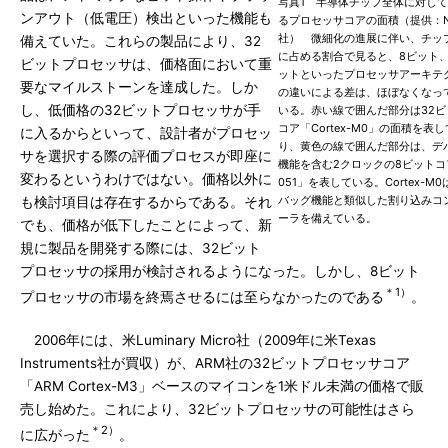
写真1 半導体チップ全体に対し
ンアウト（低電圧）検出といった機能も
るプロセッサコアの面積（提供：N
社） 微細化の進展に伴い、チッ
備えていた。これらの製品により、32
に占める割合で見ると、8ビット、
ビットプロセッサは、価格面において重
ットといったプロセッサアーキテ
要なマイルストーンを達成した。しか
の違いによる差は、ほぼなくなっ
し、低価格の32ビットプロセッサが手
いる。赤い線で囲んだ部分は32ビ
コア「Cortex-M0」の面積を表
に入るからといって、設計者がプロセッ
り、黄色の線で囲んだ部分は、デ
サを選択する際の評価プロセスが即座に
機能を含む2クロックの8ビットコ
変わるというわけではない。価格以外に
051」を表している。Cortex-M
バッグ機能と類似した割り込みコ
も検討項目は存在するからである。それ
ーラを備えている。
でも、価格が低下したことによって、新
規に製品を開発する際には、32ビット
プロセッサの採用が検討されるようになった。しかし、8ビット
＊1）
プロセッサの市場を終焉させるには至らなかったのである
。
2006年には、米Luminary Micro社（2009年に米Texas
Instruments社が買収）が、ARM社の32ビットプロセッサコア
「ARM Cortex-M3」ベースのマイコンを1米ドル未満の価格で販
売し始めた。これにより、32ビットプロセッサの可能性はさら
＊2）
に広がった
。