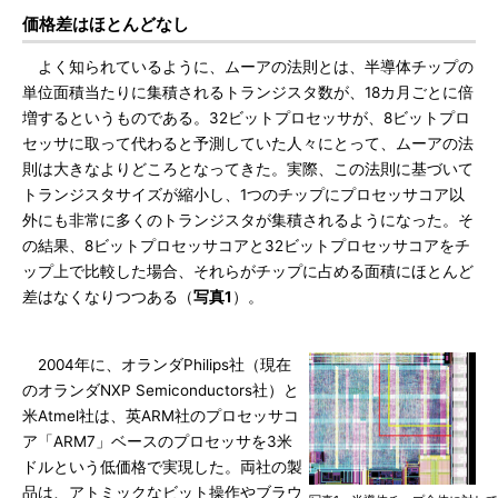
価格差はほとんどなし
よく知られているように、ムーアの法則とは、半導体チップの
単位面積当たりに集積されるトランジスタ数が、18カ月ごとに倍
増するというものである。32ビットプロセッサが、8ビットプロ
セッサに取って代わると予測していた人々にとって、ムーアの法
則は大きなよりどころとなってきた。実際、この法則に基づいて
トランジスタサイズが縮小し、1つのチップにプロセッサコア以
外にも非常に多くのトランジスタが集積されるようになった。そ
の結果、8ビットプロセッサコアと32ビットプロセッサコアをチ
ップ上で比較した場合、それらがチップに占める面積にほとんど
差はなくなりつつある（
写真1
）。
2004年に、オランダPhilips社（現在
のオランダNXP Semiconductors社）と
米Atmel社は、英ARM社のプロセッサコ
ア「ARM7」ベースのプロセッサを3米
ドルという低価格で実現した。両社の製
品は、アトミックなビット操作やブラウ