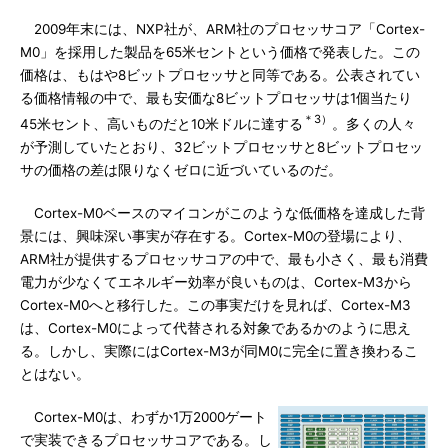
2009年末には、NXP社が、ARM社のプロセッサコア「Cortex-
M0」を採用した製品を65米セントという価格で発表した。この
価格は、もはや8ビットプロセッサと同等である。公表されてい
る価格情報の中で、最も安価な8ビットプロセッサは1個当たり
＊3）
45米セント、高いものだと10米ドルに達する
。多くの人々
が予測していたとおり、32ビットプロセッサと8ビットプロセッ
サの価格の差は限りなくゼロに近づいているのだ。
Cortex-M0ベースのマイコンがこのような低価格を達成した背
景には、興味深い事実が存在する。Cortex-M0の登場により、
ARM社が提供するプロセッサコアの中で、最も小さく、最も消費
電力が少なくてエネルギー効率が良いものは、Cortex-M3から
Cortex-M0へと移行した。この事実だけを見れば、Cortex-M3
は、Cortex-M0によって代替される対象であるかのように思え
る。しかし、実際にはCortex-M3が同M0に完全に置き換わるこ
とはない。
Cortex-M0は、わずか1万2000ゲート
で実装できるプロセッサコアである。し