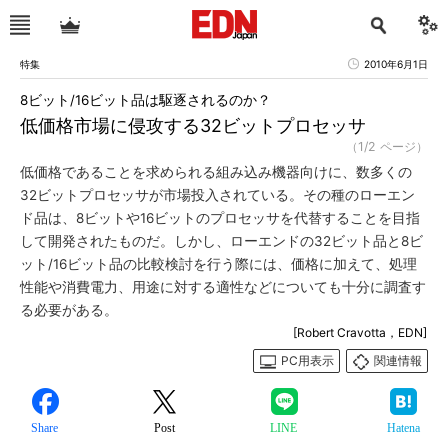
特集
2010年6月1日
8ビット/16ビット品は駆逐されるのか？
低価格市場に侵攻する32ビットプロセッサ
（1/2 ページ）
低価格であることを求められる組み込み機器向けに、数多くの
32ビットプロセッサが市場投入されている。その種のローエン
ド品は、8ビットや16ビットのプロセッサを代替することを目指
して開発されたものだ。しかし、ローエンドの32ビット品と8ビ
ット/16ビット品の比較検討を行う際には、価格に加えて、処理
性能や消費電力、用途に対する適性などについても十分に調査す
る必要がある。
[Robert Cravotta，EDN]
PC用表示
関連情報
Share
Post
LINE
Hatena