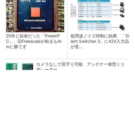
20年と短命だった「PowerP
低周波ノイズ抑制に効果 「Si
C」、旧Freescaleが粘るもAr
lent Switcher 3」に42V入力品
mに勝てず
が登...
カメラなしで見守り可能 アンテナ一体型ミリ
波レーダー
Bluetooth 6対応の超小型BLEモジュール、マル
チプロトコルも対応
「半導体プロセスエンジニア」って何するの？