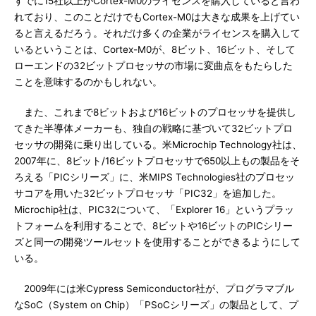
すでに15社以上がCortex-M0のライセンスを購入していると言わ
れており、このことだけでもCortex-M0は大きな成果を上げてい
ると言えるだろう。それだけ多くの企業がライセンスを購入して
いるということは、Cortex-M0が、8ビット、16ビット、そして
ローエンドの32ビットプロセッサの市場に変曲点をもたらした
ことを意味するのかもしれない。
また、これまで8ビットおよび16ビットのプロセッサを提供し
てきた半導体メーカーも、独自の戦略に基づいて32ビットプロ
セッサの開発に乗り出している。米Microchip Technology社は、
2007年に、8ビット/16ビットプロセッサで650以上もの製品をそ
ろえる「PICシリーズ」に、米MIPS Technologies社のプロセッ
サコアを用いた32ビットプロセッサ「PIC32」を追加した。
Microchip社は、PIC32について、「Explorer 16」というプラッ
トフォームを利用することで、8ビットや16ビットのPICシリー
ズと同一の開発ツールセットを使用することができるようにして
いる。
2009年には米Cypress Semiconductor社が、プログラマブル
なSoC（System on Chip）「PSoCシリーズ」の製品として、プ