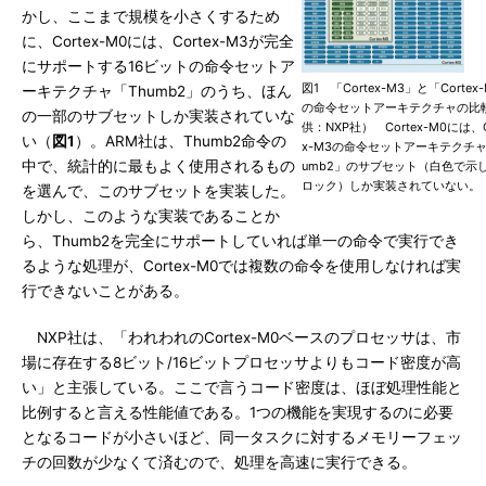
かし、ここまで規模を小さくするため
に、Cortex-M0には、Cortex-M3が完全
にサポートする16ビットの命令セットア
図1 「Cortex-M3」と「Cortex
ーキテクチャ「Thumb2」のうち、ほん
の命令セットアーキテクチャの比
の一部のサブセットしか実装されていな
供：NXP社） Cortex-M0には、C
い（
図1
）。ARM社は、Thumb2命令の
x-M3の命令セットアーキテクチャ
中で、統計的に最もよく使用されるもの
umb2」のサブセット（白色で示
ロック）しか実装されていない。
を選んで、このサブセットを実装した。
しかし、このような実装であることか
ら、Thumb2を完全にサポートしていれば単一の命令で実行でき
るような処理が、Cortex-M0では複数の命令を使用しなければ実
行できないことがある。
NXP社は、「われわれのCortex-M0ベースのプロセッサは、市
場に存在する8ビット/16ビットプロセッサよりもコード密度が高
い」と主張している。ここで言うコード密度は、ほぼ処理性能と
比例すると言える性能値である。1つの機能を実現するのに必要
となるコードが小さいほど、同一タスクに対するメモリーフェッ
チの回数が少なくて済むので、処理を高速に実行できる。