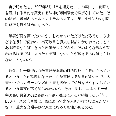
再び時がたち、2007年3月11日を迎えた。この年には、夏時間
を適用する日付を変更する法律が米国議会で採択されていた。そ
の結果、米国内のヒルトンホテルの大半は、年に4回も大幅な時
計修正を行うはめになった。
筆者が何を言いたいのか、おわかりいただけただろうか。さま
ざまな条件で使われ、出荷数量も膨大な製品にかかわったことの
ある読者ならば、きっと想像がつくだろう。そのような製品が使
われる現場では、まったく予期しないことが起きるのは避けられ
ないことなのだ。
昨冬、信号機では白熱電球が本来の目的以外にも役に立ってい
るということが話題になった。白熱電球は発熱量が多いので、大
雪の中でもカラーレンズ面の雪を溶かして信号を見やすくしてい
るという事実が広く知られたのだ。 それに対し、エネルギー効
＊1）
率の高い最新のLEDを使った信号機はほとんど発熱しない
。
LEDベースの信号機は、雪によって光がふさがれて役に立たなく
なり、重大な交通事故の原因になる可能性があるのだ。