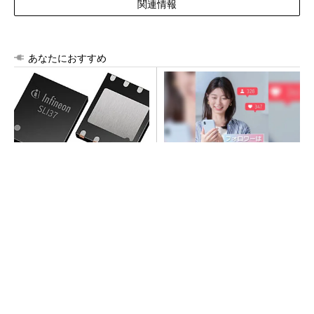
関連情報
あなたにおすすめ
次世代車載向けセキュリティ
SNSアカウントを着実に成
コントローラー
長。実はみんなココ使ってま
す。
PR(Dreaw合同会社)
プロセスエンジニアが「何でも屋」と呼ばれる
理由を、現場の1日から解き明かす
SNSアカウントを着実に成長。実はみんなココ