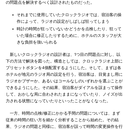
の問題点を解決するべく設計されたものだった。
それまでに使用していたクロックラジオでは、宿泊客の操
作によって、ラジオの設定がしばしば狂ってしまう
時計の時間が狂っていないかどうかを点検したり、狂って
いた場合に修正したりするために、ホテルのスタッフが大
きな負担を強いられる
新しいクロックラジオの設計者は、1つ目の問題点に対し、以
下の方法で解決を図った。構造としては、クロックラジオ上部に
プリセットボタンを4個配置するようにした。そして、まずは各
ホテルが地元のラジオ局の設定を行う。宿泊客は、目覚まし用に
ラジオかブザーか、あるいはコールなしのいずれかを選ぶことが
できるようにした。その結果、宿泊客がダイアルを誤まって操作
して、おかしな局に合わされたままになっていたり、ノイズが出
力される状態になっていたりといったことがなくなった。
一方、時間の点検/修正にかかる手間の問題については、まず
従来の時間の狂い方を細かく分析することから始めた。その結
果、ラジオの問題と同様に、宿泊客が誤って時間の変更操作を行