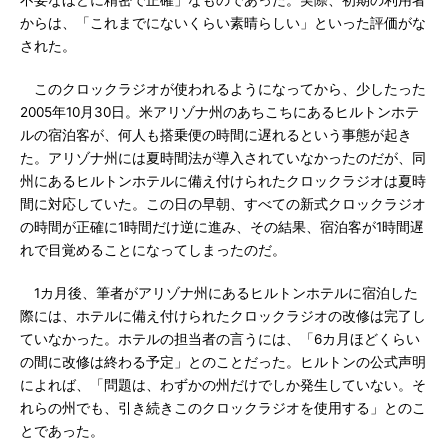
不要なほどに精密で正確」なものであった。実際、初期の利用者
からは、「これまでにないくらい素晴らしい」といった評価がな
された。
このクロックラジオが使われるようになってから、少したった
2005年10月30日。米アリゾナ州のあちこちにあるヒルトンホテ
ルの宿泊客が、何人も搭乗便の時間に遅れるという事態が起き
た。アリゾナ州には夏時間法が導入されていなかったのだが、同
州にあるヒルトンホテルに備え付けられたクロックラジオは夏時
間に対応していた。この日の早朝、すべての新式クロックラジオ
の時間が正確に1時間だけ逆に進み、その結果、宿泊客が1時間遅
れで目覚めることになってしまったのだ。
1カ月後、筆者がアリゾナ州にあるヒルトンホテルに宿泊した
際には、ホテルに備え付けられたクロックラジオの改修は完了し
ていなかった。ホテルの担当者の言うには、「6カ月ほどくらい
の間に改修は終わる予定」とのことだった。ヒルトンの公式声明
によれば、「問題は、わずかの州だけでしか発生していない。そ
れらの州でも、引き続きこのクロックラジオを使用する」とのこ
とであった。