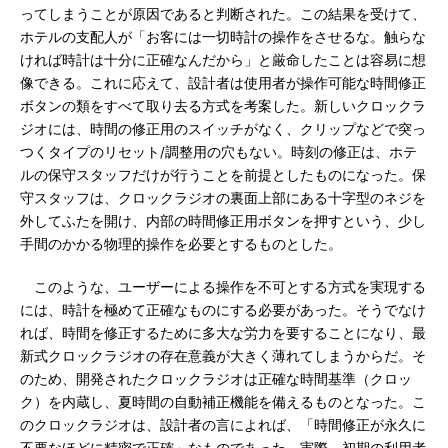
ってしまうことが原因であると判断された。この結果を受けて、
ホテルの支配人が「お客には一切時計の操作をさせるな。触らな
ければ時計は十分に正確なんだから」と厳命したことは容易に想
像できる。これに応えて、設計者は使用者が操作可能な時間修正
ボタンの類をすべて取り去る方式を考案した。新しいクロックラ
ジオには、時間の修正用のスイッチがなく、クリップなどで突っ
つくタイプのリセット/調整用の穴もない。時刻の修正は、ホテ
ルの保守スタッフだけが行うことを前提としたものになった。保
守スタッフは、クロックラジオの裏面上部にある十字型のネジを
外してふたを開け、内部の時間修正用ボタンを押すという、少し
手間のかかる物理的操作を必要とするものとした。
このような、ユーザーによる操作を不可とする方式を実現する
には、時計を極めて正確なものにする必要があった。そうでなけ
れば、時間を修正するために多大な労力を要することになり、最
新式クロックラジオの存在意義が大きく薄れてしまうからだ。そ
のため、開発されたクロックラジオは正確な時間基準（クロッ
ク）を内蔵し、夏時間の自動補正機能を備えるものとなった。こ
のクロックラジオは、設計者の言によれば、「時間修正が永久に