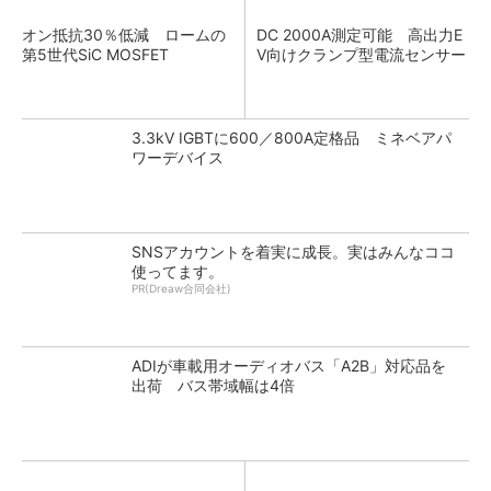
オン抵抗30％低減 ロームの
DC 2000A測定可能 高出力E
第5世代SiC MOSFET
V向けクランプ型電流センサー
3.3kV IGBTに600／800A定格品 ミネベアパ
ワーデバイス
SNSアカウントを着実に成長。実はみんなココ
使ってます。
PR(Dreaw合同会社)
ADIが車載用オーディオバス「A2B」対応品を
出荷 バス帯域幅は4倍