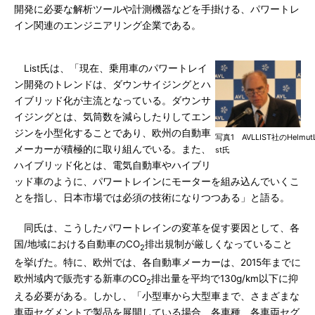
開発に必要な解析ツールや計測機器などを手掛ける、パワートレ
イン関連のエンジニアリング企業である。
List氏は、「現在、乗用車のパワートレイ
ン開発のトレンドは、ダウンサイジングとハ
イブリッド化が主流となっている。ダウンサ
イジングとは、気筒数を減らしたりしてエン
ジンを小型化することであり、欧州の自動車
写真1 AVLLIST社のHelmutL
メーカーが積極的に取り組んでいる。また、
st氏
ハイブリッド化とは、電気自動車やハイブリ
ッド車のように、パワートレインにモーターを組み込んでいくこ
とを指し、日本市場では必須の技術になりつつある」と語る。
同氏は、こうしたパワートレインの変革を促す要因として、各
国/地域における自動車のCO
排出規制が厳しくなっていること
2
を挙げた。特に、欧州では、各自動車メーカーは、2015年までに
欧州域内で販売する新車のCO
排出量を平均で130g/km以下に抑
2
える必要がある。しかし、「小型車から大型車まで、さまざまな
車両セグメントで製品を展開している場合、各車種、各車両セグ