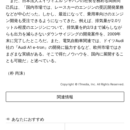
また、日本法人エイヴィエル ジャパンの社長を務める岡田尚
己氏は、「国内市場では、レースカーのエンジンの受託開発業務
などが中心だった。しかし、最近になって、乗用車向けのエンジ
ン開発も受注できるようになってきた。例えば、排気量が2.0リ
ットル程度のエンジンについて、排気量を約2/3まで減らしなが
らも出力を減らさないダウンサイジングの開発案件を、2009年
末に完了したところだ。また、電気自動車関連では、ドイツAudi
社の『Audi A1 e-tron』の開発に協力するなど、欧州市場ではさ
まざまな実績がある。そこで得たノウハウを、国内に展開するこ
とも可能だ」と述べている。
（朴 尚洙）
Copyright © ITmedia, Inc. All Rights Reserved.
関連情報
あなたにおすすめ