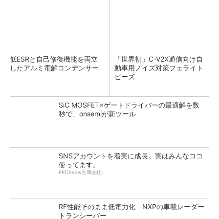
低ESRと自己修復機能を両立
「世界初」C-V2X通信向け自
したアルミ電解コンデンサー
動車用ノイズ対策フェライト
ビーズ
SiC MOSFET×ゲートドライバーの最適解を数
秒で、onsemiが新ツール
SNSアカウントを着実に成長。実はみんなココ
使ってます。
PR(Dreaw合同会社)
RF性能そのまま低電力化 NXPの車載レーダー
トランシーバー