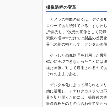
めざせ高効率！ モーター
撮像過程の変革
座
Bluetooth mesh入門
カメラの機能の多くは、デジタル
「SPICEの仕組みとその
ロジーであり続けている。すなわ
最新記事一覧
折/集光し、2次元の画像として記
計測器メーカーから見た5
素数を増やすだけでは製品の差異
USB Type-Cの登場で評
異化の別の軸として、デジタル画
う変わる？
IoT時代の無線規格を知る【
そうした画像処理を利用した機能
編】
確かに実現できなかったことには
IoT時代の無線規格を知る【
経た画像に対して適用されるので
編】
それのままである。
デジタル化によって得られるメリ
効に活用し、アナログカメラでは
界を切り開くためには、撮影後の
撮像過程そのものも合わせて変わ