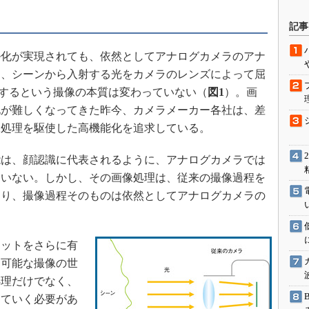
駆動入門講
記事
化が実現されても、依然としてアナログカメラのアナ
活用設計」
ち、シーンから入射する光をカメラのレンズによって屈
録するという撮像の本質は変わっていない（
図1
）。画
G
化が難しくなってきた昨今、カメラメーカー各社は、差
価試験はど
像処理を駆使した高機能化を追求している。
Thread
は、顔認識に代表されるように、アナログカメラでは
違いない。しかし、その画像処理は、従来の撮像過程を
Z-Wave
あり、撮像過程そのものは依然としてアナログカメラの
ットをさらに有
不可能な撮像の世
処理だけでなく、
っていく必要があ