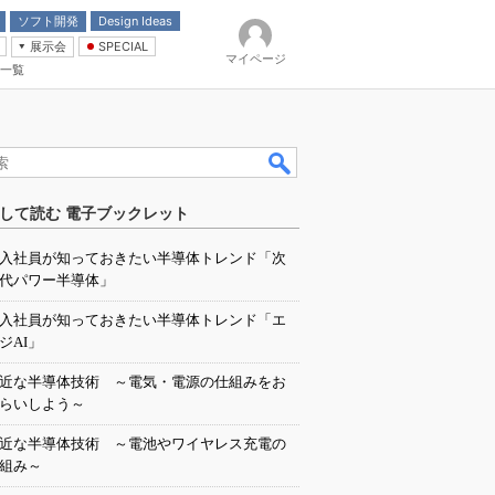
ソフト開発
Design Ideas
展示会
SPECIAL
マイページ
一覧
「電源技術」
イバ
して読む 電子ブックレット
入社員が知っておきたい半導体トレンド「次
代パワー半導体」
入社員が知っておきたい半導体トレンド「エ
ジAI」
近な半導体技術 ～電気・電源の仕組みをお
らいしよう～
近な半導体技術 ～電池やワイヤレス充電の
組み～