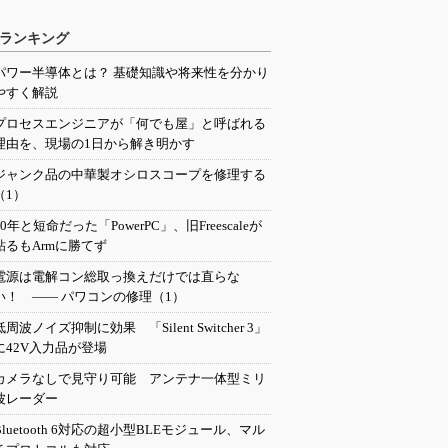
ランキング
パワー半導体とは？ 基礎知識や将来性を分かり
やすく解説
プロセスエンジニアが「何でも屋」と呼ばれる
理由を、現場の1日から解き明かす
ジャンク品の中華製オシロスコープを修理する
（1）
20年と短命だった「PowerPC」、旧Freescaleが
粘るもArmに勝てず
電源は電解コン総取っ換えだけでは直らな
い！ ―― パワコンの修理（1）
低周波ノイズ抑制に効果 「Silent Switcher 3」
に42V入力品が登場
カメラなしで見守り可能 アンテナ一体型ミリ
波レーダー
Bluetooth 6対応の超小型BLEモジュール、マル