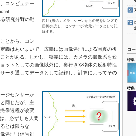
は、コンピュテー
nal
ばれる研究分野の動
図1 従来のカメラ シーンからの光をレンズで
屈折/集光し、センサーで2次元データとして記
録する。
ことから、コン
の定義はあいまいで、広義には画像処理による写真の後
コー
ることがある。しかし、狭義には、カメラの撮像系を変
特集
ショットとしての画像以外に、奥行きや物体の反射特性
ンサーを通してデータとして記録し、計算によってその
。
特集
ージセンサーか
ラと同じだが、主
り撮像過程が改変
”は、必ずしも人間
あるとは限らな
画像処理（信号処