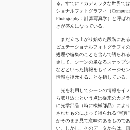
る。すでにアカデミックな世界で
ショナルフォトグラフィ（Computatio
Photography：計算写真学）と呼
きが盛んになっている。
まだ立ち上がり始めた段階にある
ピュテーショナルフォトグラフィ
処理や編集のことも含んで語られ
更して、シーンの単なるスナップ
などといった情報をもイメージセ
情報を復元することを指している
光を利用してシーンの情報をイメ
ら取り込むという点は従来のカメ
に光学部品（時に機械部品）によ
されたものによって得られる“写真
がそのまま見て意味のあるもので
い。しかし、そのデータからは、