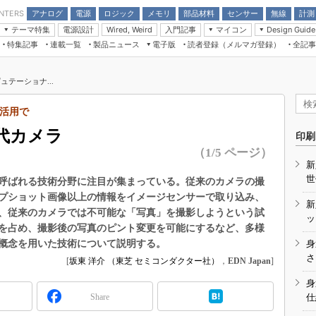
アナログ
電源
ロジック
メモリ
部品材料
センサー
無線
計測
ENTERS
テーマ特集
電源設計
入門記事
マイコン
Wired, Weird
Design Guide
アナログ機能回路
受動部品
特集記事
連載一覧
製品ニュース
電子版
読者登録（メルマガ登録）
全記事
計測機器
Microchip情報
モーター入門
マイコン講座
CEATEC
パワー関連と電源
機構部品
場から
EDN Japan×EE Times Japan統合電
EdgeTech＋
タイミングデバイス
オンデマンドセミナー
Q&Aで学ぶマイコン講座
子版
ディスプレイとドラ
テーショナ...
録
TECHNO-FRONTIER
マイコン入門!! 必携用語集
電子ブックレット
計測とテスト
“徹底”活
活用で
組込み/エッジコンピューティング展
信号源とパルス信号
代カメラ
人とくるま展
印刷
/DCコン
Wired, Weird
（1/5 ページ）
AUTOMOTIVE WORLD
新
講座
世
呼ばれる技術分野に注目が集まっている。従来のカメラの撮
プショット画像以上の情報をイメージセンサーで取り込み、
新
、従来のカメラでは不可能な「写真」を撮影しようという試
ッ
を占め、撮影後の写真のピント変更を可能にするなど、多様
概念を用いた技術について説明する。
身
座
さ
[
坂東 洋介 （東芝 セミコンダクター社）
，
EDN Japan
]
基礎知識
身
Share
仕
DCとノイ