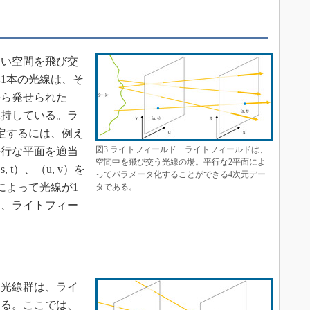
い空間を飛び交
本1本の光線は、そ
から発せられた
保持している。ラ
定するには、例え
図3 ライトフィールド ライトフィールドは、
平行な平面を適当
空間中を飛び交う光線の場。平行な2平面によ
t）、（u, v）を
ってパラメータ化することができる4次元デー
によって光線が1
タである。
に、ライトフィー
光線群は、ライ
きる。ここでは、