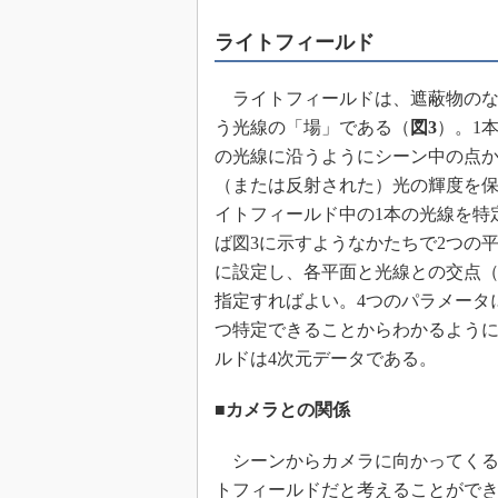
ライトフィールド
ライトフィールドは、遮蔽物のな
う光線の「場」である（
図3
）。1
の光線に沿うようにシーン中の点
（または反射された）光の輝度を
イトフィールド中の1本の光線を特
ば図3に示すようなかたちで2つの
に設定し、各平面と光線との交点（s, 
指定すればよい。4つのパラメータ
つ特定できることからわかるよう
ルドは4次元データである。
■カメラとの関係
シーンからカメラに向かってくる
トフィールドだと考えることがで