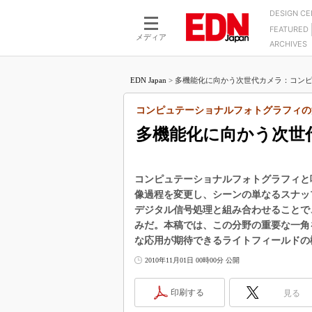
DESIGN C
FEATURED
モーター
LSI
メディア
ARCHIVES
電源設計
マイコン
プロセスエンジニアの現
カーボンニュートラルへの挑戦
FPGA
EDN Japan
>
多機能化に向かう次世代カメラ：コンピュ
マイクロプロセッサ懐古
IoT×製造業
中堅技術者に贈る電子部品
コンピュテーショナルフォトグラフィの
つながるクルマ
用講座
多機能化に向かう次世
エレクトロニクス入門
たった2つの式で始めるDC
バーターの設計
5G（EE Times Japan）
DC-DCコンバーター活用
医療エレ（EE Times Japan）
コンピュテーショナルフォトグラフィと
Wired, Weird
像過程を変更し、シーンの単なるスナッ
製品解剖（EE Times Japan）
デジタル信号処理と組み合わせることで
マイコン講座
みだ。本稿では、この分野の重要な一角
Q&Aで学ぶマイコン講座
な応用が期待できるライトフィールドの
高速シリアル伝送技術講
2010年11月01日 00時00分 公開
記録計／データロガーの
印刷する
見る
アナログ設計のきほん／A
ズ編