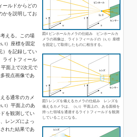
ィールドからどの
のかを説明してお
図4 ピンホールカメラの仕組み ピンホールカ
考える。この場
メラの画像は、ライトフィールドの（s, t）座標
, t）座標を固定
を固定して取得したものに相当する。
次元）を記録してい
、ライトフィール
）平面上で2次元で
た多視点画像であ
える通常のカメ
図5 レンズを備えるカメラの仕組み レンズを
, t）平面上のあ
備えるカメラは、（s, t）平面上の、ある面積を
持った領域を通過するライトフィールドを観測
ルドを観測してい
していることになる。
は、レンズによっ
録された結果であ