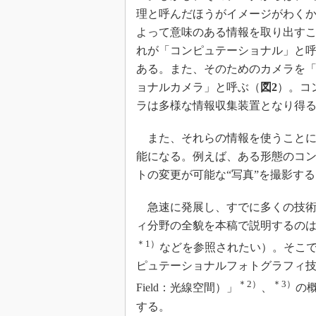
理と呼んだほうがイメージがわく
よって意味のある情報を取り出す
れが「コンピュテーショナル」と
ある。また、そのためのカメラを
ョナルカメラ」と呼ぶ（
図2
）。コ
ラは多様な情報収集装置となり得
また、それらの情報を使うことに
能になる。例えば、ある形態のコ
トの変更が可能な“写真”を撮影す
急速に発展し、すでに多くの技術
ィ分野の全貌を本稿で説明するの
＊1）
などを参照されたい）。そこ
ピュテーショナルフォトグラフィ技術
＊2）
＊3）
Field：光線空間）」
、
の
する。