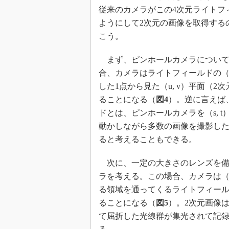
従来のカメラがこの4次元ライトフ
ようにして2次元の画像を取得する
こう。
まず、ピンホールカメラについて
合、カメラはライトフィールドの（s
した1点から見た（u, v）平面（2
ることになる（
図4
）。逆に言えば
ドとは、ピンホールカメラを（s, t
動かしながら多数の画像を撮影し
ると考えることもできる。
次に、一定の大きさのレンズを備
ラを考える。この場合、カメラは（s
る領域を通ってくるライトフィー
ることになる（
図5
）。2次元画像
て屈折した光線群が集光されて記