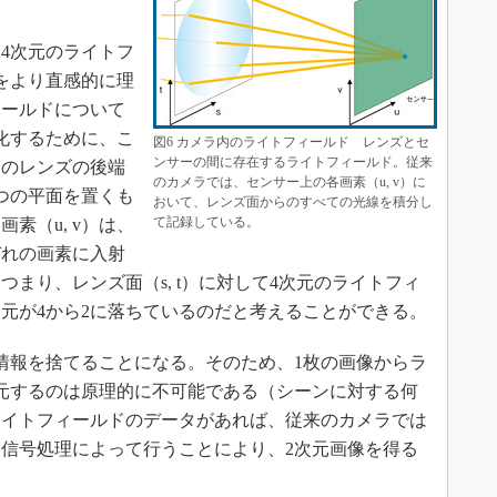
4次元のライトフ
をより直感的に理
ィールドについて
化するために、こ
図6 カメラ内のライトフィールド レンズとセ
ンサーの間に存在するライトフィールド。従来
ラのレンズの後端
のカメラでは、センサー上の各画素（u, v）に
つの平面を置くも
おいて、レンズ面からのすべての光線を積分し
て記録している。
素（u, v）は、
ぞれの画素に入射
まり、レンズ面（s, t）に対して4次元のライトフィ
元が4から2に落ちているのだと考えることができる。
情報を捨てることになる。そのため、1枚の画像からラ
元するのは原理的に不可能である（シーンに対する何
ライトフィールドのデータがあれば、従来のカメラでは
信号処理によって行うことにより、2次元画像を得る