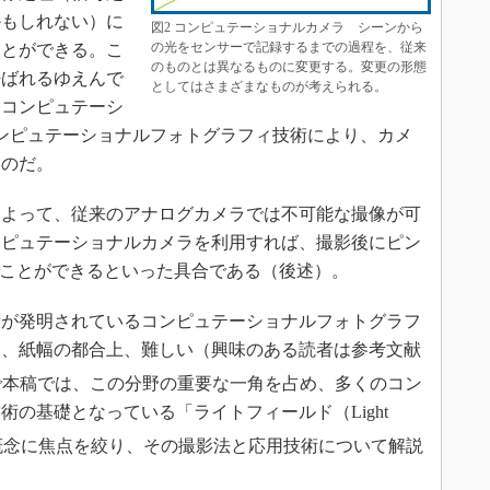
かもしれない）に
図2 コンピュテーショナルカメラ シーンから
の光をセンサーで記録するまでの過程を、従来
ことができる。こ
のものとは異なるものに変更する。変更の形態
呼ばれるゆえんで
としてはさまざまなものが考えられる。
「コンピュテーシ
ンピュテーショナルフォトグラフィ技術により、カメ
るのだ。
よって、従来のアナログカメラでは不可能な撮像が可
ンピュテーショナルカメラを利用すれば、撮影後にピン
ることができるといった具合である（後述）。
が発明されているコンピュテーショナルフォトグラフ
は、紙幅の都合上、難しい（興味のある読者は参考文献
で本稿では、この分野の重要な一角を占め、多くのコン
の基礎となっている「ライトフィールド（Light
概念に焦点を絞り、その撮影法と応用技術について解説