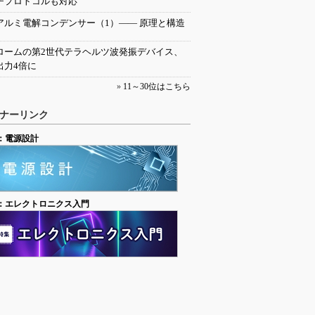
チプロトコルも対応
アルミ電解コンデンサー（1）―― 原理と構造
ロームの第2世代テラヘルツ波発振デバイス、
出力4倍に
»
11～30位はこちら
ナーリンク
：電源設計
：エレクトロニクス入門