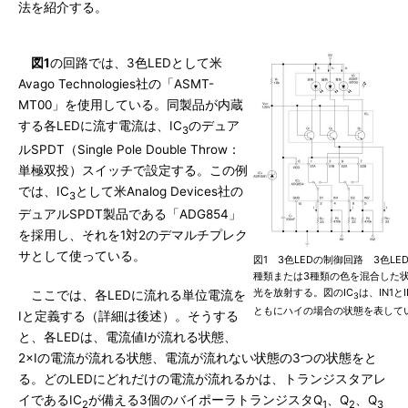
法を紹介する。
図1
の回路では、3色LEDとして米
Avago Technologies社の「ASMT-
MT00」を使用している。同製品が内蔵
する各LEDに流す電流は、IC
のデュア
3
ルSPDT（Single Pole Double Throw：
単極双投）スイッチで設定する。この例
では、IC
として米Analog Devices社の
3
デュアルSPDT製品である「ADG854」
を採用し、それを1対2のデマルチプレク
サとして使っている。
図1 3色LEDの制御回路 3色LE
種類または3種類の色を混合した
光を放射する。図のIC
は、IN1と
ここでは、各LEDに流れる単位電流を
3
ともにハイの場合の状態を表して
Iと定義する（詳細は後述）。そうする
と、各LEDは、電流値Iが流れる状態、
2×Iの電流が流れる状態、電流が流れない状態の3つの状態をと
る。どのLEDにどれだけの電流が流れるかは、トランジスタアレ
イであるIC
が備える3個のバイポーラトランジスタQ
、Q
、Q
2
1
2
3