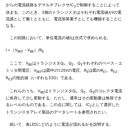
からの電流経路をデマルチプレクサIC
で制御することによって
3
決まる。このとき、3個のトランジスタはそれぞれ電流値がIの電
流源として働くとともに、電流加算素子としても機能することに
なる。
この回路において、単位電流の値Iは次式で求められる。
I＝（V
－V
）/R
REF
BE
E
ここで、V
はトランジスタQ
、Q
、Q
それぞれのベース－エ
BE
1
2
3
ミッタ間電圧、V
は図中の1.25Vの電圧、R
は図のR
、R
、
REF
E
E1
E2
R
の抵抗値（いずれも33Ω）である。
E3
これらのうち、V
はトランジスタQ
、Q
、Q
のコレクタ電流
BE
1
2
3
に依存して少し変動する。ただし、通常はその変動量は無視でき
るレベルのものである。この点に関しては、IC
として選択した
2
トランジスタアレイ製品のデータシートを参照されたい。
続いて、各LEDにどのように電流が流れるかを説明する。