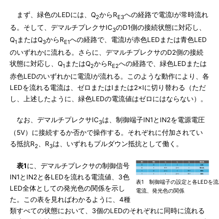
まず、緑色のLEDには、Q
からR
への経路で電流Iが常時流れ
2
E3
る。そして、デマルチプレクサIC
のD1側の接続状態に対応し、
3
Q
またはQ
からR
への経路で、電流Iが赤色LEDまたは青色LED
1
3
E1
のいずれかに流れる。さらに、デマルチプレクサのD2側の接続
状態に対応し、Q
またはQ
からR
への経路で、緑色LEDまたは
1
2
E2
赤色LEDのいずれかに電流Iが流れる。このような動作により、各
LEDを流れる電流は、ゼロまたはIまたは2×Iに切り替わる（ただ
し、上述したように、緑色LEDの電流値はゼロにはならない）。
なお、デマルチプレクサIC
は、制御端子IN1とIN2を電源電圧
3
（5V）に接続するか否かで操作する。それぞれに付加されてい
る抵抗R
、R
は、いずれもプルダウン抵抗として働く。
2
3
表1
に、デマルチプレクサの制御信号
IN1とIN2と各LEDを流れる電流値、3色
表1 制御端子の設定と各LEDを
LED全体としての発光色の関係を示し
電流、発光色の関係
た。この表を見ればわかるように、4種
類すべての状態において、3個のLEDのそれぞれに同時に流れる