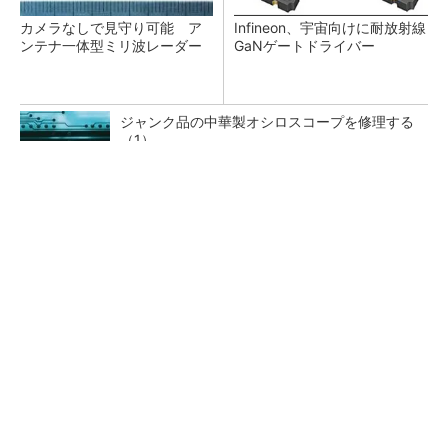
カメラなしで見守り可能 ア
Infineon、宇宙向けに耐放射線
ンテナ一体型ミリ波レーダー
GaNゲートドライバー
ジャンク品の中華製オシロスコープを修理する
（1）
低周波ノイズ抑制に効果 「Silent Switcher
3」に42V入力品が登...
「半導体プロセスエンジニア」って何するの？