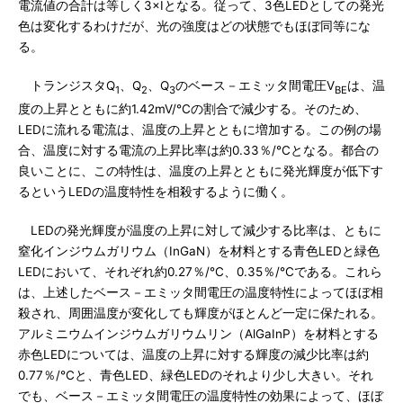
電流値の合計は等しく3×Iとなる。従って、3色LEDとしての発光
色は変化するわけだが、光の強度はどの状態でもほぼ同等にな
る。
トランジスタQ
、Q
、Q
のベース－エミッタ間電圧V
は、温
1
2
3
BE
度の上昇とともに約1.42mV/℃の割合で減少する。そのため、
LEDに流れる電流は、温度の上昇とともに増加する。この例の場
合、温度に対する電流の上昇比率は約0.33％/℃となる。都合の
良いことに、この特性は、温度の上昇とともに発光輝度が低下す
るというLEDの温度特性を相殺するように働く。
LEDの発光輝度が温度の上昇に対して減少する比率は、ともに
窒化インジウムガリウム（InGaN）を材料とする青色LEDと緑色
LEDにおいて、それぞれ約0.27％/℃、0.35％/℃である。これら
は、上述したベース－エミッタ間電圧の温度特性によってほぼ相
殺され、周囲温度が変化しても輝度がほとんど一定に保たれる。
アルミニウムインジウムガリウムリン（AlGaInP）を材料とする
赤色LEDについては、温度の上昇に対する輝度の減少比率は約
0.77％/℃と、青色LED、緑色LEDのそれより少し大きい。それ
でも、ベース－エミッタ間電圧の温度特性の効果によって、ほぼ