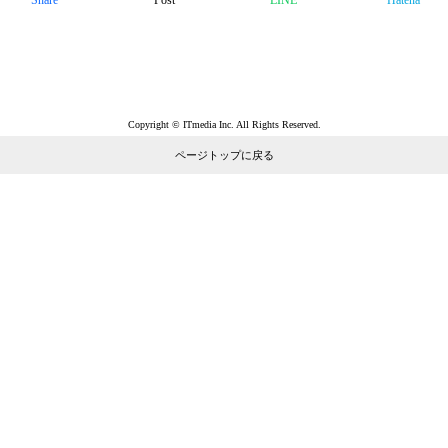
Share
Post
LINE
Hatena
Copyright © ITmedia Inc. All Rights Reserved.
ページトップに戻る