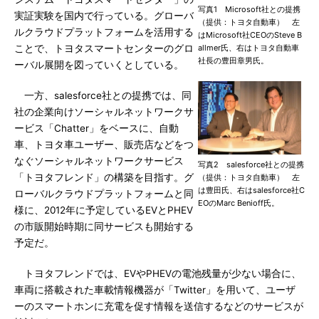
写真1 Microsoft社との提携
実証実験を国内で行っている。グローバ
（提供：トヨタ自動車） 左
ルクラウドプラットフォームを活用する
はMicrosoft社CEOのSteve B
ことで、トヨタスマートセンターのグロ
allmer氏、右はトヨタ自動車
社長の豊田章男氏。
ーバル展開を図っていくとしている。
一方、salesforce社との提携では、同
社の企業向けソーシャルネットワークサ
ービス「Chatter」をベースに、自動
車、トヨタ車ユーザー、販売店などをつ
なぐソーシャルネットワークサービス
写真2 salesforce社との提携
「トヨタフレンド」の構築を目指す。グ
（提供：トヨタ自動車） 左
は豊田氏、右はsalesforce社C
ローバルクラウドプラットフォームと同
EOのMarc Benioff氏。
様に、2012年に予定しているEVとPHEV
の市販開始時期に同サービスも開始する
予定だ。
トヨタフレンドでは、EVやPHEVの電池残量が少ない場合に、
車両に搭載された車載情報機器が「Twitter」を用いて、ユーザ
ーのスマートホンに充電を促す情報を送信するなどのサービスが