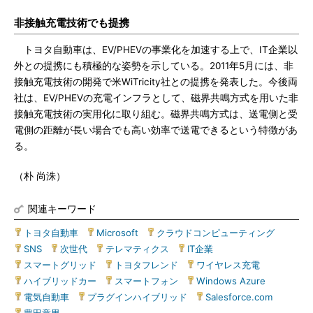
非接触充電技術でも提携
トヨタ自動車は、EV/PHEVの事業化を加速する上で、IT企業以
外との提携にも積極的な姿勢を示している。2011年5月には、非
接触充電技術の開発で米WiTricity社との提携を発表した。今後両
社は、EV/PHEVの充電インフラとして、磁界共鳴方式を用いた非
接触充電技術の実用化に取り組む。磁界共鳴方式は、送電側と受
電側の距離が長い場合でも高い効率で送電できるという特徴があ
る。
（朴 尚洙）
関連キーワード
トヨタ自動車
|
Microsoft
|
クラウドコンピューティング
|
SNS
|
次世代
|
テレマティクス
|
IT企業
|
スマートグリッド
|
トヨタフレンド
|
ワイヤレス充電
|
ハイブリッドカー
|
スマートフォン
|
Windows Azure
|
電気自動車
|
プラグインハイブリッド
|
Salesforce.com
|