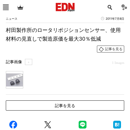
ニュース
2011年7月8日
村田製作所のロータリポジションセンサー、使用
材料の見直しで製造原価を最大30％低減
記事を見る
記事画像
＋
1 Images
1
記事を見る