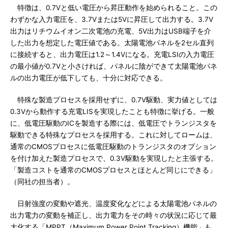
特徴は、0.7Vと低い電圧から昇圧動作を始められること。この
わずかな入力電圧を、3.7Vまたは5Vに昇圧して出力する。3.7V
出力はリチウムイオン二次電池の充電、5V出力はUSB端子を介
した出力を想定した電圧値である。太陽電池パネルを2セル直列
に接続すると、出力電圧は1.2～1.4Vになる。充電LSIの入力電圧
の最小値が0.7Vと小さければ、パネルに陰ができて太陽電池パネ
ルの出力電圧が低下しても、十分に対応できる。
特殊な製造プロセスを採用せずに、0.7V駆動、実力値としては
0.3Vから動作する充電LISを実現したことも特徴に挙げる。一般
に、低電圧駆動のICを製造する際には、低電圧でトランジスタを
駆動できる特殊なプロセスを採用する。これに対してロームは、
通常のCMOSプロセスに低電圧駆動のトランジスタのオプション
を付け加えた製造プロセスで、0.3V駆動を実現したと主張する。
「製造コストを通常のCMOSプロセスとほとんど同じにできる」
（同社の担当者）。
日射強度の変動や遮光、温度変化などによる太陽電池パネルの
出力電力の変動を補正し、出力電力をその時々の状況に応じて最
大化する「MPPT（Maximum Power Point Tracking）機能」も