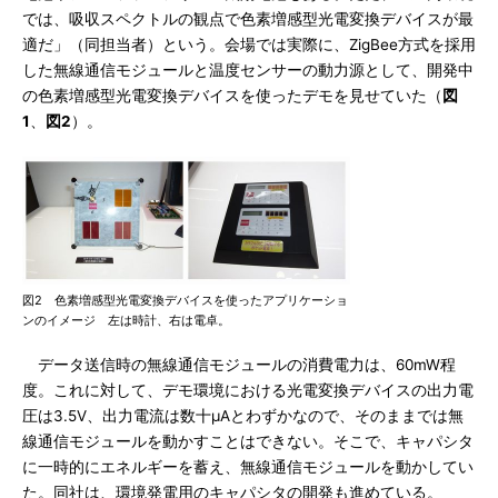
では、吸収スペクトルの観点で色素増感型光電変換デバイスが最
適だ」（同担当者）という。会場では実際に、ZigBee方式を採用
した無線通信モジュールと温度センサーの動力源として、開発中
の色素増感型光電変換デバイスを使ったデモを見せていた（
図
1
、
図2
）。
図2 色素増感型光電変換デバイスを使ったアプリケーショ
ンのイメージ 左は時計、右は電卓。
データ送信時の無線通信モジュールの消費電力は、60mW程
度。これに対して、デモ環境における光電変換デバイスの出力電
圧は3.5V、出力電流は数十μAとわずかなので、そのままでは無
線通信モジュールを動かすことはできない。そこで、キャパシタ
に一時的にエネルギーを蓄え、無線通信モジュールを動かしてい
た。同社は、環境発電用のキャパシタの開発も進めている。