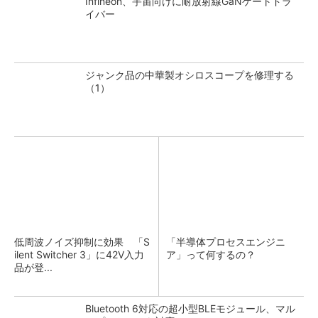
Infineon、宇宙向けに耐放射線GaNゲートドラ
イバー
ジャンク品の中華製オシロスコープを修理する
（1）
低周波ノイズ抑制に効果 「S
「半導体プロセスエンジニ
ilent Switcher 3」に42V入力
ア」って何するの？
品が登...
Bluetooth 6対応の超小型BLEモジュール、マル