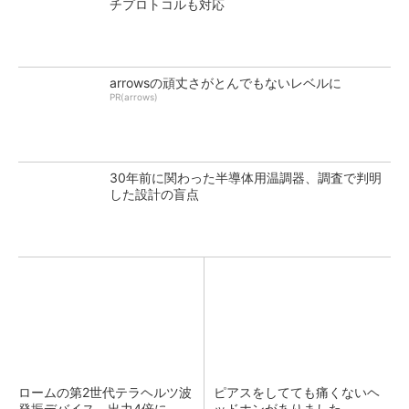
チプロトコルも対応
arrowsの頑丈さがとんでもないレベルに
PR(arrows)
30年前に関わった半導体用温調器、調査で判明
した設計の盲点
ロームの第2世代テラヘルツ波
ピアスをしてても痛くないヘ
発振デバイス、出力4倍に
ッドホンがありました