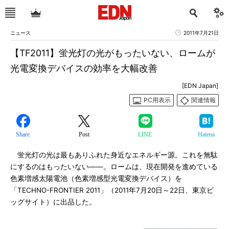
ニュース
2011年7月21日
【TF2011】蛍光灯の光がもったいない、ロームが
光電変換デバイスの効率を大幅改善
[EDN Japan]
PC用表示
関連情報
Share
Post
LINE
Hatena
蛍光灯の光は最もありふれた身近なエネルギー源。これを無駄
にするのはもったいない――。ロームは、現在開発を進めている
色素増感太陽電池（色素増感型光電変換デバイス）を
「TECHNO-FRONTIER 2011」（2011年7月20日～22日、東京ビ
ッグサイト）に出品した。