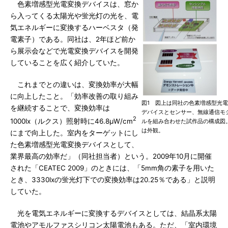
色素増感型光電変換デバイスは、窓か
ら入ってくる太陽光や蛍光灯の光を、電
気エネルギーに変換するハーベスタ（発
電素子）である。同社は、2年ほど前か
ら展示会などで光電変換デバイスを開発
していることを広く紹介していた。
これまでとの違いは、変換効率が大幅
に向上したこと。「効率改善の取り組み
図1 図上は同社の色素増感型光
を継続することで、変換効率は
デバイスとセンサー、無線通信モ
2
1000lx（ルクス）照射時に46.8μW/cm
ルを組み合わせた試作品の構成図
は外観。
にまで向上した。室内をターゲットにし
た色素増感型光電変換デバイスとして、
業界最高の効率だ」（同社担当者）という。2009年10月に開催
された「CEATEC 2009」のときには、「5mm角の素子を用いた
とき、3330lxの蛍光灯下での変換効率は20.25％である」と説明
していた。
光を電気エネルギーに変換するデバイスとしては、結晶系太陽
電池やアモルファスシリコン太陽電池もある。ただ、「室内環境