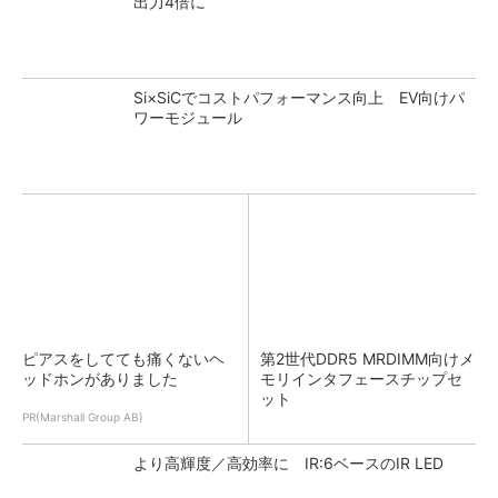
出力4倍に
Si×SiCでコストパフォーマンス向上 EV向けパ
ワーモジュール
ピアスをしてても痛くないヘ
第2世代DDR5 MRDIMM向けメ
ッドホンがありました
モリインタフェースチップセ
ット
PR(Marshall Group AB)
より高輝度／高効率に IR:6ベースのIR LED