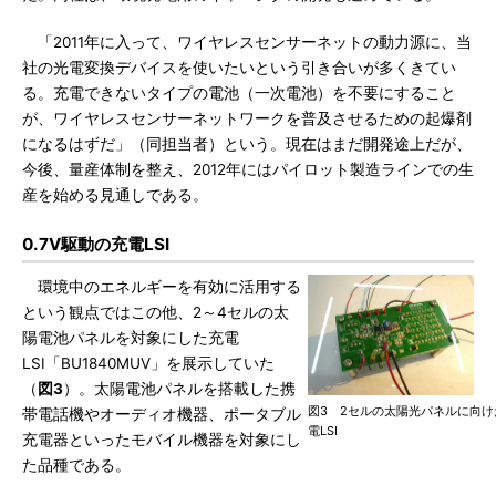
「2011年に入って、ワイヤレスセンサーネットの動力源に、当
社の光電変換デバイスを使いたいという引き合いが多くきてい
る。充電できないタイプの電池（一次電池）を不要にすること
が、ワイヤレスセンサーネットワークを普及させるための起爆剤
になるはずだ」（同担当者）という。現在はまだ開発途上だが、
今後、量産体制を整え、2012年にはパイロット製造ラインでの生
産を始める見通しである。
0.7V駆動の充電LSI
環境中のエネルギーを有効に活用する
という観点ではこの他、2～4セルの太
陽電池パネルを対象にした充電
LSI「BU1840MUV」を展示していた
（
図3
）。太陽電池パネルを搭載した携
図3 2セルの太陽光パネルに向け
帯電話機やオーディオ機器、ポータブル
電LSI
充電器といったモバイル機器を対象にし
た品種である。