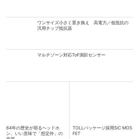
ワンサイズ小さく置き換え 高電力／低抵抗の
汎用チップ抵抗器
マルチゾーン対応ToF測距センサー
64年の歴史が宿るヘッドホ
TOLLパッケージ採用SiC MOS
ン、いい意味で「想定外」の
FET
音質