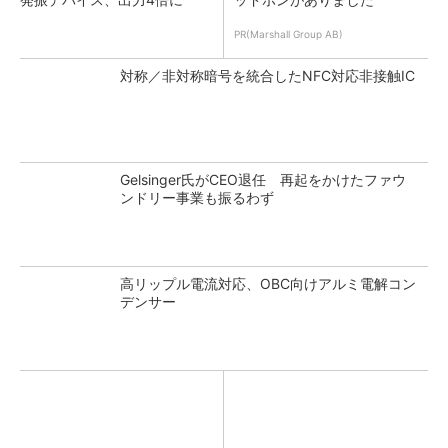
PR(Marshall Group AB)
対称／非対称暗号を統合したNFC対応非接触IC
Gelsinger氏がCEO退任 再起をかけたファウ
ンドリー事業も振るわず
高リップル電流対応、OBC向けアルミ電解コン
デンサー