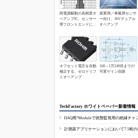
両電源駆動の高精度オ
産業用／車載用センサ
ペアンプIC、センサー
ー向け、36Vデュアル
用フロントエンドに向
オペアンプ
く
オフセット電圧を自動
160～1万240倍までの
補正する、ゼロドリフ
可変ゲイン回路
トオペアンプ
TechFactory ホワイトペーパー新着情報
DAQ用?Moduleで状態監視用の絶縁
計測器アプリケーションにおいて7.5桁