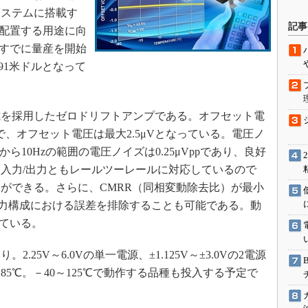
システムに搭載す
駆動入門講
記事
に配置する用途に向
。すでに量産を開始
.91米ドルとなって
活用設計」
G
方式を採用したゼロドリフトアンプである。オフセット電
価試験はど
℃で、オフセット電圧は最大2.5μVとなっている。電圧ノ
1Hzから10Hzの範囲の電圧ノイズは0.25μVppであり、良好
Thread
入力/出力ともレールツーレールに対応しているので
Z-Wave
ができる。さらに、CMRR（同相変動除去比）が最小
動入力構成における誤差を排除することも可能である。動
れている。
25V～6.0Vの単一電源、±1.125V～±3.0Vの2電源
85℃。－40～125℃で動作する品種も投入する予定で