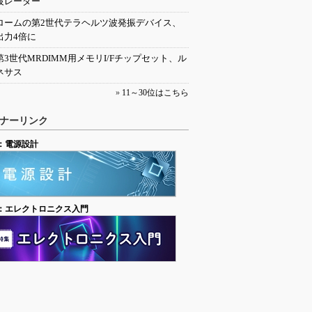
波レーダー
ロームの第2世代テラヘルツ波発振デバイス、
出力4倍に
第3世代MRDIMM用メモリI/Fチップセット、ル
ネサス
»
11～30位はこちら
ナーリンク
：電源設計
：エレクトロニクス入門