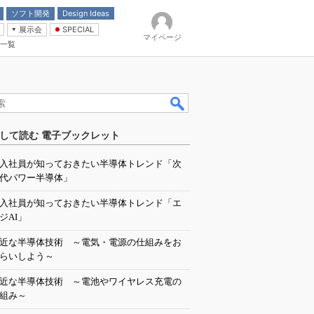
ソフト開発
Design Ideas
展示会
SPECIAL
マイページ
一覧
「電源技術」
イバ
して読む 電子ブックレット
入社員が知っておきたい半導体トレンド「次
代パワー半導体」
入社員が知っておきたい半導体トレンド「エ
ジAI」
近な半導体技術 ～電気・電源の仕組みをお
らいしよう～
近な半導体技術 ～電池やワイヤレス充電の
組み～