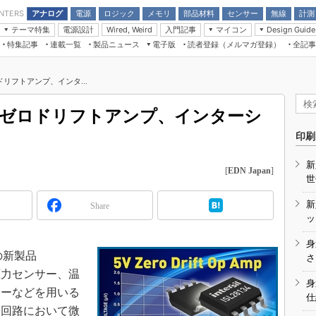
アナログ
電源
ロジック
メモリ
部品材料
センサー
無線
計測
ENTERS
テーマ特集
電源設計
入門記事
マイコン
Wired, Weird
Design Guide
アナログ機能回路
受動部品
特集記事
連載一覧
製品ニュース
電子版
読者登録（メルマガ登録）
全記事
計測機器
Microchip情報
モーター入門
マイコン講座
CEATEC
パワー関連と電源
機構部品
場から
EDN Japan×EE Times Japan統合電
EdgeTech＋
タイミングデバイス
オンデマンドセミナー
Q&Aで学ぶマイコン講座
子版
ディスプレイとドラ
リフトアンプ、インタ...
録
TECHNO-FRONTIER
マイコン入門!! 必携用語集
電子ブックレット
計測とテスト
“徹底”活
組込み/エッジコンピューティング展
のゼロドリフトアンプ、インターシ
信号源とパルス信号
人とくるま展
印刷
/DCコン
Wired, Weird
AUTOMOTIVE WORLD
新
講座
[
EDN Japan
]
世
新
Share
ッ
身
プの新製品
座
さ
、圧力センサー、温
基礎知識
身
サーなどを用いる
仕
DCとノイ
ド回路において微