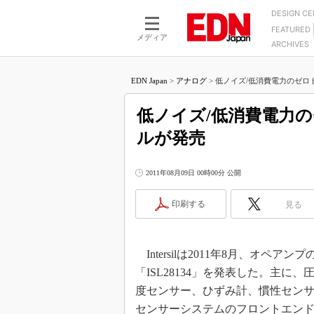
DESIGN C
FEATURED
モーター
LSI
メディア
ARCHIVES
電源設計
マイコン
プロセスエンジニアの現
カーボンニュートラルへの挑戦
FPGA
EDN Japan
>
アナログ
>
低ノイズ/低消費電力のゼロド
マイクロプロセッサ懐古
IoT×製造業
中堅技術者に贈る電子部品
低ノイズ/低消費電力
つながるクルマ
用講座
ルが発売
エレクトロニクス入門
たった2つの式で始めるDC
バーターの設計
5G（EE Times Japan）
DC-DCコンバーター活用
2011年08月09日 00時00分 公開
医療エレ（EE Times Japan）
Wired, Weird
製品解剖（EE Times Japan）
印刷する
見る
マイコン講座
Q&Aで学ぶマイコン講座
Intersilは2011年8月、オペアン
高速シリアル伝送技術講
「ISL28134」を発表した。主に
記録計／データロガーの
度センサー、ひずみ計、慣性セン
アナログ設計のきほん／A
センサーシステムのフロントエン
ズ編