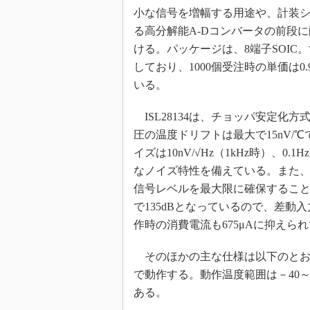
小な信号を増幅する用途や、計装
めざせ高効率！ モーター
座
る高分解能A-Dコンバータの前段
ける。パッケージは、8端子SOIC
Bluetooth mesh入門
しており、1000個受注時の単価は0
「SPICEの仕組みとその
最新記事一覧
いる。
計測器メーカーから見た5
ISL28134は、チョッパ安定化
USB Type-Cの登場で評
う変わる？
圧の温度ドリフトは最大で15nV/
イズは10nV/√Hz（1kHz時）、0.
IoT時代の無線規格を知る【
編】
なノイズ特性を備えている。また、
IoT時代の無線規格を知る【
信号レベルを最大限に確保すること
編】
で135dBとなっているので、差
作時の消費電流も675μAに抑えら
そのほかの主な仕様は以下のとおり。2.
で動作する。動作温度範囲は－40～
ある。