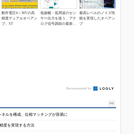
動作電圧4～36Vの高
低振幅・低周波のセン
最高レベルのノイズ性
精度デュアルオペアン
サー出力を扱う、アナ
能を実現したオペアン
プ、ST
ログ信号調節の最新テ
プ
クニック
Recommended by
PR
チャンネルを構成、位相マッチングが容易に
の精度を実現する方法