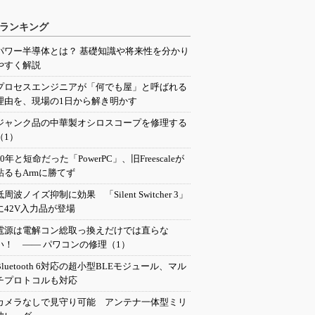
ランキング
パワー半導体とは？ 基礎知識や将来性を分かり
やすく解説
プロセスエンジニアが「何でも屋」と呼ばれる
理由を、現場の1日から解き明かす
ジャンク品の中華製オシロスコープを修理する
（1）
20年と短命だった「PowerPC」、旧Freescaleが
粘るもArmに勝てず
低周波ノイズ抑制に効果 「Silent Switcher 3」
に42V入力品が登場
電源は電解コン総取っ換えだけでは直らな
い！ ―― パワコンの修理（1）
Bluetooth 6対応の超小型BLEモジュール、マル
チプロトコルも対応
カメラなしで見守り可能 アンテナ一体型ミリ