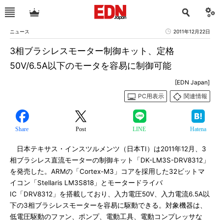
ニュース
2011年12月22日
3相ブラシレスモーター制御キット、定格
50V/6.5A以下のモータを容易に制御可能
[EDN Japan]
PC用表示
関連情報
Share
Post
LINE
Hatena
日本テキサス・インスツルメンツ（日本TI）は2011年12月、3
相ブラシレス直流モーターの制御キット「DK-LM3S-DRV8312」
を発売した。ARMの「Cortex-M3」コアを採用した32ビットマ
イコン「Stellaris LM3S818」とモータードライバ
IC「DRV8312」を搭載しており、入力電圧50V、入力電流6.5A以
下の3相ブラシレスモーターを容易に駆動できる。対象機器は、
低電圧駆動のファン、ポンプ、電動工具、電動コンプレッサな