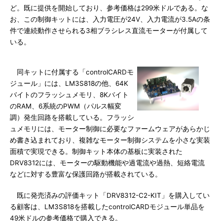
ど。既に提供を開始しており、参考価格は299米ドルである。な
お、この制御キットには、入力電圧が24V、入力電流が3.5Aの条
件で連続動作させられる3相ブラシレス直流モーターが付属して
いる。
同キットに付属する「controlCARDモ
ジュール」には、LM3S818の他、64K
バイトのフラッシュメモリ、8Kバイト
のRAM、6系統のPWM（パルス幅変
調）発生回路を搭載している。フラッシ
ュメモリには、モーター制御に必要なファームウェアがあらかじ
め書き込まれており、複雑なモーター制御システムを小さな実装
面積で実現できる。制御キット本体の基板に実装された
DRV8312には、モーターの駆動機能や過電流や過熱、短絡電流
などに対する豊富な保護回路が搭載されている。
既に発売済みの評価キット「DRV8312-C2-KIT」を購入してい
る顧客は、LM3S818を搭載したcontrolCARDモジュール単品を
49米ドルの参考価格で購入できる。