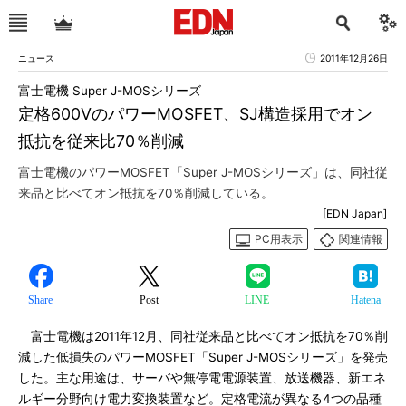
ニュース
2011年12月26日
富士電機 Super J-MOSシリーズ
定格600VのパワーMOSFET、SJ構造採用でオン
抵抗を従来比70％削減
富士電機のパワーMOSFET「Super J-MOSシリーズ」は、同社従
来品と比べてオン抵抗を70％削減している。
[EDN Japan]
PC用表示
関連情報
Share
Post
LINE
Hatena
富士電機は2011年12月、同社従来品と比べてオン抵抗を70％削
減した低損失のパワーMOSFET「Super J-MOSシリーズ」を発売
した。主な用途は、サーバや無停電電源装置、放送機器、新エネ
ルギー分野向け電力変換装置など。定格電流が異なる4つの品種