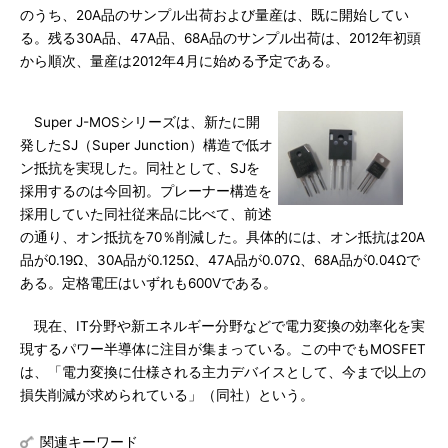
のうち、20A品のサンプル出荷および量産は、既に開始してい
る。残る30A品、47A品、68A品のサンプル出荷は、2012年初頭
から順次、量産は2012年4月に始める予定である。
Super J-MOSシリーズは、新たに開
発したSJ（Super Junction）構造で低オ
ン抵抗を実現した。同社として、SJを
採用するのは今回初。プレーナー構造を
採用していた同社従来品に比べて、前述
の通り、オン抵抗を70％削減した。具体的には、オン抵抗は20A
品が0.19Ω、30A品が0.125Ω、47A品が0.07Ω、68A品が0.04Ωで
ある。定格電圧はいずれも600Vである。
現在、IT分野や新エネルギー分野などで電力変換の効率化を実
現するパワー半導体に注目が集まっている。この中でもMOSFET
は、「電力変換に仕様される主力デバイスとして、今まで以上の
損失削減が求められている」（同社）という。
関連キーワード