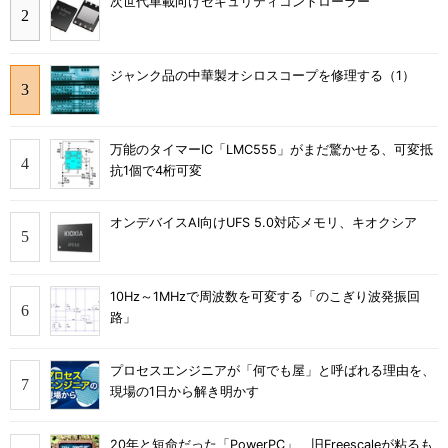
次世代車載向けセキュリティコントローラー
ジャンク品の中華製オシロスコープを修理する（1）
万能のタイマーIC「LMC555」がまだ驚かせる、可変抵
抗1個で4桁可変
オンデバイスAI向けUFS 5.0対応メモリ、キオクシア
10Hz～1MHzで周波数を可変する「のこぎり波発振回
路」
プロセスエンジニアが「何でも屋」と呼ばれる理由を、
現場の1日から解き明かす
20年と短命だった「PowerPC」、旧Freescaleが粘るも