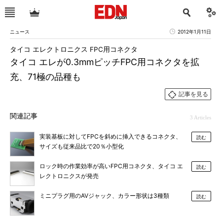
ニュース
2012年1月11日
タイコ エレクトロニクス FPC用コネクタ
タイコ エレが0.3mmピッチFPC用コネクタを拡
充、71極の品種も
記事を見る
関連記事
3 Articles
実装基板に対してFPCを斜めに挿入できるコネクタ、
読む
サイズも従来品比で20％小型化
ロック時の作業効率が高いFPC用コネクタ、タイコ エ
読む
レクトロニクスが発売
ミニプラグ用のAVジャック、カラー形状は3種類
読む