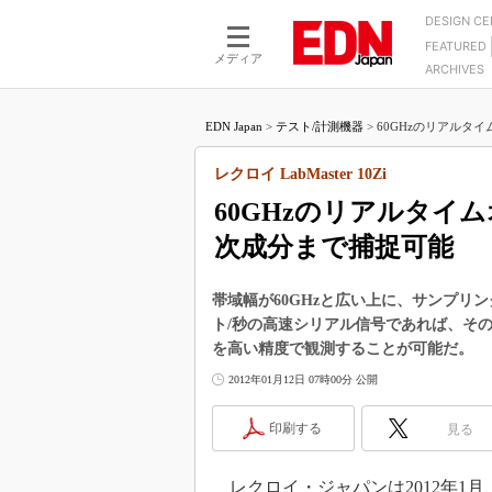
DESIGN C
FEATURED
モーター
LSI
メディア
ARCHIVES
電源設計
マイコン
プロセスエンジニアの現
カーボンニュートラルへの挑戦
FPGA
EDN Japan
>
テスト/計測機器
>
60GHzのリアルタイム
マイクロプロセッサ懐古
IoT×製造業
中堅技術者に贈る電子部品
レクロイ LabMaster 10Zi
つながるクルマ
用講座
60GHzのリアルタイム
エレクトロニクス入門
たった2つの式で始めるDC
バーターの設計
次成分まで捕捉可能
5G（EE Times Japan）
DC-DCコンバーター活用
医療エレ（EE Times Japan）
Wired, Weird
帯域幅が60GHzと広い上に、サンプリン
製品解剖（EE Times Japan）
ト/秒の高速シリアル信号であれば、その
マイコン講座
を高い精度で観測することが可能だ。
Q&Aで学ぶマイコン講座
2012年01月12日 07時00分 公開
高速シリアル伝送技術講
印刷する
見る
記録計／データロガーの
アナログ設計のきほん／A
ズ編
レクロイ・ジャパンは2012年1月