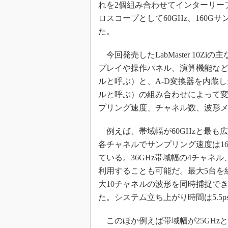
れを2個組み合わせてインターリー
ロスコープとして60GHz、160G
た。
今回発売したLabMaster 10
プレイや操作パネル、演算機能な
ルと呼ぶ）と、A-D変換器を内蔵
ルと呼ぶ）の組み合わせによって
プリング速度、チャネル数、波形メ
例えば、帯域幅が60GHzと最も広い「L
各チャネルでサンプリング速度は16
ている。36GHz帯域幅の4チャネル
利用することも可能だ。最大5台を組
大10チャネルの波形を同時捕捉できる
た。システム立ち上がり時間は5.5
このほか例えば帯域幅が25GHzと最も狭