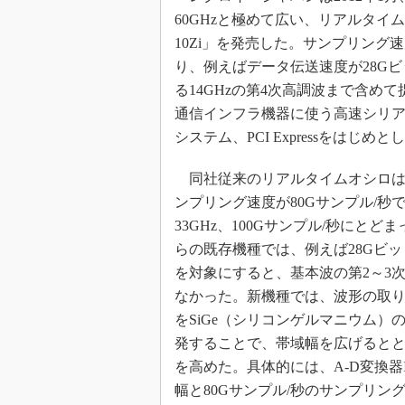
60GHzと極めて広い、リアルタイム
めざせ高効率！ モーター
座
10Zi」を発売した。サンプリング
Bluetooth mesh入門
り、例えばデータ伝送速度が28G
る14GHzの第4次高調波まで含
「SPICEの仕組みとその
最新記事一覧
通信インフラ機器に使う高速シリア
計測器メーカーから見た5
システム、PCI Expressをは
USB Type-Cの登場で評
う変わる？
同社従来のリアルタイムオシロは帯
ンプリング速度が80Gサンプル/秒
IoT時代の無線規格を知る【
編】
33GHz、100Gサンプル/秒にと
IoT時代の無線規格を知る【
らの既存機種では、例えば28Gビッ
編】
を対象にすると、基本波の第2～3
なかった。新機種では、波形の取り込
をSiGe（シリコンゲルマニウム）
発することで、帯域幅を広げると
を高めた。具体的には、A-D変換器I
幅と80Gサンプル/秒のサンプリン