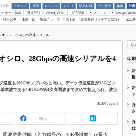
アナログ
電源
ロジック
メモリ
部品材料
センサー
無線
計測
ENTERS
テーマ特集
電源設計
入門記事
マイコン
Wired, Weird
Design Guide
アナログ機能回路
受動部品
特集記事
連載一覧
製品ニュース
電子版
読者登録（メルマガ登録）
全記事
計測機器
Microchip情報
モーター入門
マイコン講座
CEATEC
パワー関連と電源
機構部品
場から
EDN Japan×EE Times Japan統合電
EdgeTech＋
タイミングデバイス
オンデマンドセミナー
Q&Aで学ぶマイコン講座
子版
ディスプレイとドラ
オシロ、28Gbpsの高速シリアル...
録
TECHNO-FRONTIER
マイコン入門!! 必携用語集
電子ブックレット
計測とテスト
“徹底”活
組込み/エッジコンピューティング展
信号源とパルス信号
オシロ、28Gbpsの高速シリアルを4
人とくるま展
印刷
/DCコン
Wired, Weird
AUTOMOTIVE WORLD
新
講座
世
グ速度も160Gサンプル/秒と高い。データ伝送速度が28Gビッ
新
基本波である14GHzの第4次高調波まで含めて捉えられ、波形
ッ
[
EDN Japan
]
身
座
さ
Share
基礎知識
身
仕
DCとノイ
、周波数帯域幅（入力信号の－3dB帯域幅）が最大