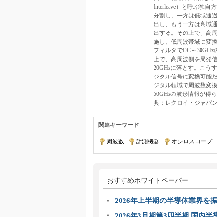
Interleave）と呼
分割し、一方は低域通
出し、もう一方は高域
出する。その上で、高
施し、低周波帯域に変換
フィルタでDC～30GH
上で、高周波側を局発信
20GHzに落とす。こう
ジタル信号に変換可能だ
ジタル領域で周波数変換
50GHzの波形情報が
典：レクロイ・ジャパ
関連キーワード
周波数
|
計測機器
|
オシロスコープ
|
おすすめホワイトペーパー
2026年上半期の半導体業界を振
2026年3月期第3四半期 国内