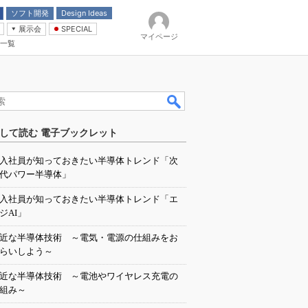
ソフト開発
Design Ideas
展示会
SPECIAL
マイページ
一覧
「電源技術」
イバ
して読む 電子ブックレット
入社員が知っておきたい半導体トレンド「次
代パワー半導体」
入社員が知っておきたい半導体トレンド「エ
ジAI」
近な半導体技術 ～電気・電源の仕組みをお
らいしよう～
近な半導体技術 ～電池やワイヤレス充電の
組み～