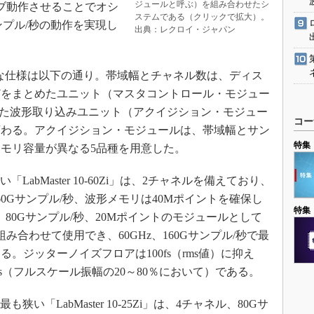
ジュールと呼ぶ）を組み合わせたシ
ブ動作させることでオシ
ステムである（クリックで拡大）。
サンプル/秒の動作を実現し
出典：レクロイ・ジャパン
Ziの主な仕様は以下の通り。帯域幅とチャネル数は、ディス
どをまとめたユニット（マスタコントロール・モジュー
した波形取り込みユニット（アクイジション・モジュー
コー
変わる。アクイジション・モジュールは、帯域幅とサン
特集
モリ容量が異なる5品種を用意した。
abMaster 10-60Zi」は、2チャネルを備えており、
0Gサンプル/秒、波形メモリは40Mポイントを確保し
特集
、80Gサンプル/秒、20Mポイントのモジュールとして
み合わせて使用でき、60GHz、160Gサンプル/秒で最
。ジッターノイズフロアは100fs（rms値）に抑え
ps（フルスケール振幅の20～80％において）である。
い「LabMaster 10-25Zi」は、4チャネル、80Gサ