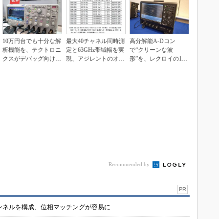
10万円台でも十分な解
最大40チャネル同時測
高分解能A-Dコン
析機能を、テクトロニ
定と63GHz帯域幅を実
で“クリーンな波
クスがデバッグ向けオ
現、アジレントのオシ
形”を、レクロイの12
シロを拡充
ロスコープ
ビット型オシロ
Recommended by
PR
チャンネルを構成、位相マッチングが容易に