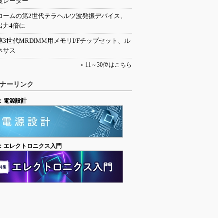
波レーダー
ロームの第2世代テラヘルツ波発振デバイス、
出力4倍に
第3世代MRDIMM用メモリI/Fチップセット、ル
ネサス
»
11～30位はこちら
ナーリンク
：電源設計
：エレクトロニクス入門