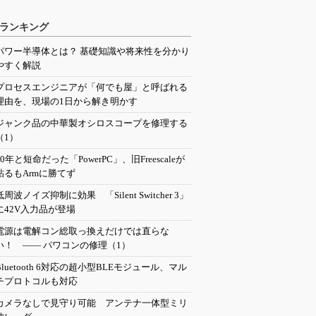
ランキング
パワー半導体とは？ 基礎知識や将来性を分かり
やすく解説
プロセスエンジニアが「何でも屋」と呼ばれる
理由を、現場の1日から解き明かす
ジャンク品の中華製オシロスコープを修理する
（1）
20年と短命だった「PowerPC」、旧Freescaleが
粘るもArmに勝てず
低周波ノイズ抑制に効果 「Silent Switcher 3」
に42V入力品が登場
電源は電解コン総取っ換えだけでは直らな
い！ ―― パワコンの修理（1）
Bluetooth 6対応の超小型BLEモジュール、マル
チプロトコルも対応
カメラなしで見守り可能 アンテナ一体型ミリ