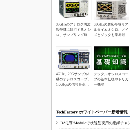
33GHzのアナログ周波
63GHzの超広帯域リア
数帯域に対応するオシ
ルタイムオシロ、ノイ
ロ、サンプリング速度
ズとジッタも業界最小
は2チャンネル使...
をうたう
4GHz、20Gサンプル/
デジタルオシロスコー
秒のオシロスコープ、
プの基本仕様やトリガ
1.6Gbpsの信号を高精
ー機能
度に観測
TechFactory ホワイトペーパー新着情報
DAQ用?Moduleで状態監視用の絶縁