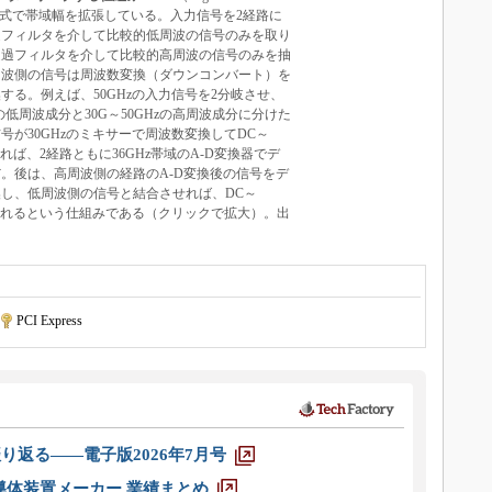
ぶ独自方式で帯域幅を拡張している。入力信号を2経路に
過フィルタを介して比較的低周波の信号のみを取り
通過フィルタを介して比較的高周波の信号のみを抽
周波側の信号は周波数変換（ダウンコンバート）を
する。例えば、50GHzの入力信号を2分岐させ、
zの低周波成分と30G～50GHzの高周波成分に分けた
号が30GHzのミキサーで周波数変換してDC～
すれば、2経路ともに36GHz帯域のA-D変換器でデ
。後は、高周波側の経路のA-D変換後の信号をデ
し、低周波側の信号と結合させれば、DC～
得られるという仕組みである（クリックで拡大）。出
ン
PCI Express
り返る――電子版2026年7月号
半導体装置メーカー 業績まとめ