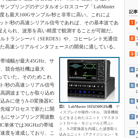
サンプリングのデジタルオシロスコープ「LabMaster
駆動入門講
記事
速度も最大160Gサンプル/秒と非常に高い。これによ
ビット/秒の高速シリアル信号であれば、その基本波であ
めて捉えられ、波形を高い精度で観測することが可能だ。
活用設計」
ルトランシーバ（SERDES）や、コヒーレント光通信
G
じめとした高速シリアルインタフェースの開発に適している。
価試験はど
域幅が最大45GHz、サ
で、競合他社機は最大
Thread
どまっていた。そのためこれ
Z-Wave
ト/秒の高速シリアル信号
次高調波までしか取り込め
みに使うA-D変換器IC
図1 LabMaster 10Ziの60GHz機
デ
の先端プロセスで新たに開
ィスプレイや操作パネル、演算機能
ともにサンプリング周波数
などをまとめたユニット（マスタコ
ントロール・モジュールと呼ぶ）
C単体では36GHzの帯域
と、A-D変換器を内蔵した波形取り
グ速度を達成しており、こ
込みユニット（アクイジション・モ