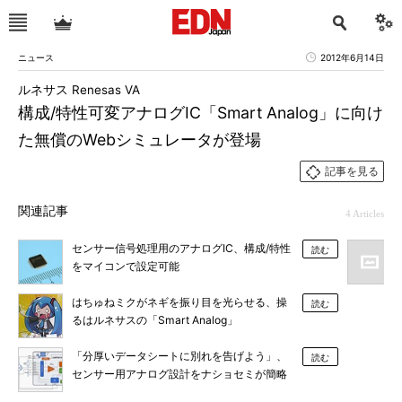
ニュース
2012年6月14日
ルネサス Renesas VA
構成/特性可変アナログIC「Smart Analog」に向け
た無償のWebシミュレータが登場
記事を見る
関連記事
4 Articles
センサー信号処理用のアナログIC、構成/特性
読む
をマイコンで設定可能
はちゅねミクがネギを振り目を光らせる、操
読む
るはルネサスの「Smart Analog」
「分厚いデータシートに別れを告げよう」、
読む
センサー用アナログ設計をナショセミが簡略
化