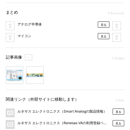
まとめ
9 Keywords
アナログ半導体
ル
見る
マイコン
シ
見る
記事画像
＋
2 Images
1
2
関連リンク（外部サイトに移動します）
2 links
ルネサス エレクトロニクス（Smart Analogの製品情報）
見る
ルネサス エレクトロニクス（Renesas VAの利用登録ページ）
見る