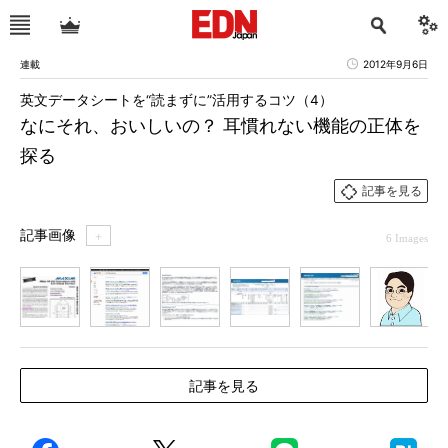
連載
2012年9月6日
英文データシートを“読まずに”活用するコツ（4）
なにそれ、おいしいの？ 耳慣れない機能の正体を
探る
記事を見る
記事画像
＋
6 Images
1
2
3
4
5
6
記事を見る