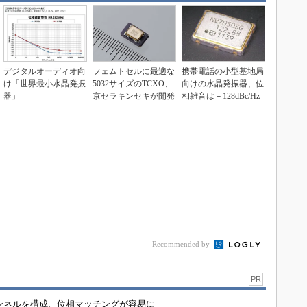
デジタルオーディオ向
フェムトセルに最適な
携帯電話の小型基地局
け「世界最小水晶発振
5032サイズのTCXO、
向けの水晶発振器、位
器」
京セラキンセキが開発
相雑音は－128dBc/Hz
Recommended by
PR
チャンネルを構成、位相マッチングが容易に