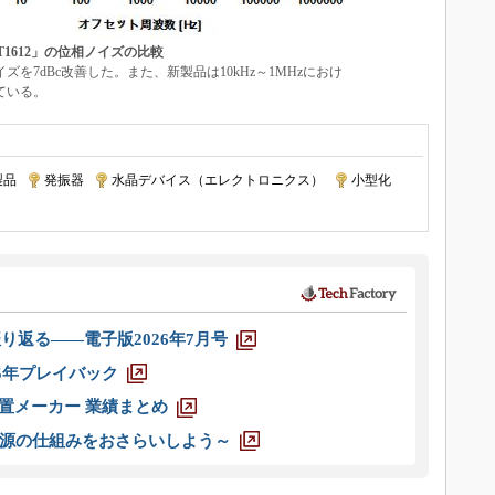
T1612」の位相ノイズの比較
を7dBc改善した。また、新製品は10kHz～1MHzにおけ
ている。
製品
|
発振器
|
水晶デバイス（エレクトロニクス）
|
小型化
|
り返る――電子版2026年7月号
025年プレイバック
装置メーカー 業績まとめ
源の仕組みをおさらいしよう～