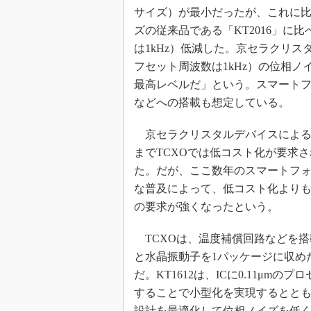
サイズ）が最小だったが、これに比べ
めざせ高効率！ モーター
座
ズの従来品である「KT2016」に比
は1kHz）低減した。京セラクリスタル
Bluetooth mesh入門
フセット周波数は1kHz）の位相ノ
「SPICEの仕組みとその
最新記事一覧
最高レベルだ」という。スマート
などへの搭載も想定している。
計測器メーカーから見た5
USB Type-Cの登場で評
京セラクリスタルデバイスによる
う変わる？
までTCXOでは低コスト化が要求
IoT時代の無線規格を知る【
編】
た。だが、ここ数年のスマートフ
IoT時代の無線規格を知る【
な普及によって、低コスト化より
編】
の要求が強くなったという。
TCXOは、温度補償回路などを搭
と水晶振動子を1パッケージに収め
だ。KT1612は、ICに0.11μmのプ
することで小型化を実現するとと
設計を最適化して位相ノイズを低く抑え