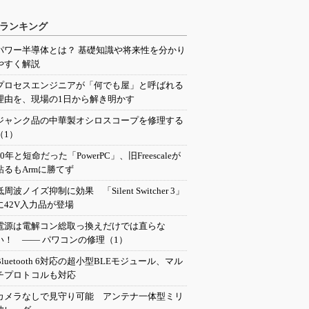
ランキング
パワー半導体とは？ 基礎知識や将来性を分かり
やすく解説
プロセスエンジニアが「何でも屋」と呼ばれる
理由を、現場の1日から解き明かす
ジャンク品の中華製オシロスコープを修理する
（1）
20年と短命だった「PowerPC」、旧Freescaleが
粘るもArmに勝てず
低周波ノイズ抑制に効果 「Silent Switcher 3」
に42V入力品が登場
電源は電解コン総取っ換えだけでは直らな
い！ ―― パワコンの修理（1）
Bluetooth 6対応の超小型BLEモジュール、マル
チプロトコルも対応
カメラなしで見守り可能 アンテナ一体型ミリ