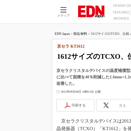
DESIGN C
FEATURED
モーター
LSI
メディア
ARCHIVES
電源設計
マイコン
プロセスエンジニアの現
カーボンニュートラルへの挑戦
FPGA
EDN Japan
>
部品/材料
>
1612サイズのTCXO、位相
マイクロプロセッサ懐古
IoT×製造業
中堅技術者に贈る電子部品
京セラ KT1612
つながるクルマ
用講座
1612サイズのTCXO
エレクトロニクス入門
たった2つの式で始めるDC
バーターの設計
5G（EE Times Japan）
DC-DCコンバーター活用
京セラクリスタルデバイスの温度補償型水
医療エレ（EE Times Japan）
に比べて面積を40％削減した1.6mm×1
Wired, Weird
製品解剖（EE Times Japan）
改善した。
マイコン講座
2012年09月06日 18時12分 公開
Q&Aで学ぶマイコン講座
印刷する
見る
高速シリアル伝送技術講
記録計／データロガーの
京セラクリスタルデバイスは2012年9
アナログ設計のきほん／A
晶発振器（TCXO）「KT1612」を発
ズ編