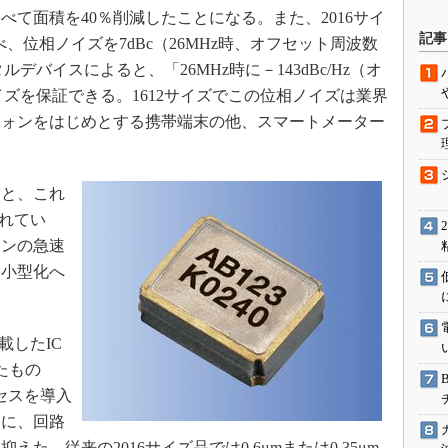
て面積を40％削減したことになる。また、2016サイ
駆動入門講
記事
べ、位相ノイズを7dBc（26MHz時、オフセット周波数
デバイスによると、「26MHz時に－143dBc/Hz（オ
イズを保証できる。1612サイズでこの位相ノイズは業界
活用設計」
フォンをはじめとする携帯端末の他、スマートメーター
G
価試験はど
と、これ
されてい
Thread
ォンの急速
Z-Wave
も小型化へ
載したIC
たもの
ロセスを導入
もに、回路
た。従来の2016サイズ品では0.6μmまたは0.35μm