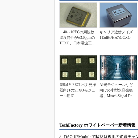
－40～105℃の周波数
キャリア近傍ノイズ－
温度特性が±3.0ppmの
115dBc/HzのOCXO
TCXO、日本電波工業
が開発
差動LV-PECL出力発振
AI光モジュールなど
器向けのSPXOモジュ
向けの小型水晶発振
ール用IC
器、Mixed-Signal Devic
e...
TechFactory ホワイトペーパー新着情報
DAQ用?Moduleで状態監視用の絶縁