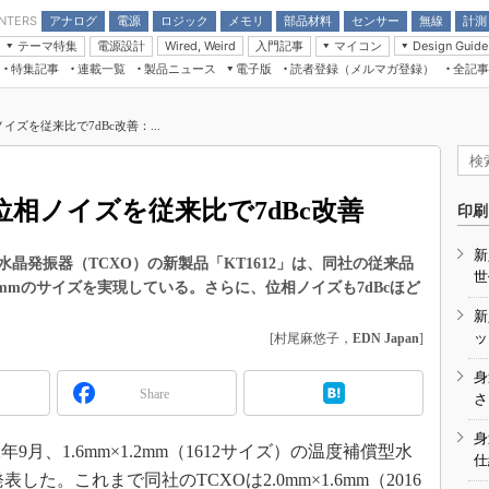
アナログ
電源
ロジック
メモリ
部品材料
センサー
無線
計測
ENTERS
テーマ特集
電源設計
入門記事
マイコン
Wired, Weird
Design Guide
アナログ機能回路
受動部品
特集記事
連載一覧
製品ニュース
電子版
読者登録（メルマガ登録）
全記事
計測機器
Microchip情報
モーター入門
マイコン講座
CEATEC
パワー関連と電源
機構部品
場から
EDN Japan×EE Times Japan統合電
EdgeTech＋
タイミングデバイス
オンデマンドセミナー
Q&Aで学ぶマイコン講座
子版
ディスプレイとドラ
ノイズを従来比で7dBc改善：...
録
TECHNO-FRONTIER
マイコン入門!! 必携用語集
電子ブックレット
計測とテスト
“徹底”活
組込み/エッジコンピューティング展
信号源とパルス信号
、位相ノイズを従来比で7dBc改善
人とくるま展
印刷
/DCコン
Wired, Weird
AUTOMOTIVE WORLD
新
講座
晶発振器（TCXO）の新製品「KT1612」は、同社の従来品
世
.2mmのサイズを実現している。さらに、位相ノイズも7dBcほど
新
ッ
[村尾麻悠子，
EDN Japan
]
身
Share
座
さ
基礎知識
身
月、1.6mm×1.2mm（1612サイズ）の温度補償型水
仕
DCとノイ
表した。これまで同社のTCXOは2.0mm×1.6mm（2016