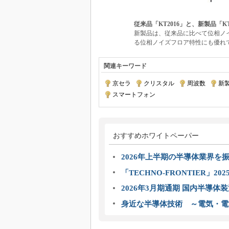
従来品「KT2016」と、新製品「K
新製品は、従来品に比べて位相ノイズ
る位相ノイズフロア特性にも優れ
関連キーワード
京セラ
|
クリスタル
|
周波数
|
新
スマートフォン
おすすめホワイトペーパー
2026年上半期の半導体業界を振
「TECHNO-FRONTIER」2
2026年3月期通期 国内半導体
身近な半導体技術 ～電気・電