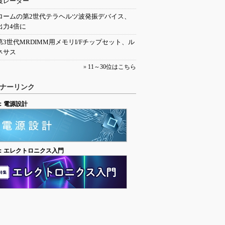
波レーダー
ロームの第2世代テラヘルツ波発振デバイス、
出力4倍に
第3世代MRDIMM用メモリI/Fチップセット、ル
ネサス
»
11～30位はこちら
ナーリンク
：電源設計
：エレクトロニクス入門