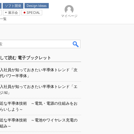
ソフト開発
Design Ideas
展示会
SPECIAL
マイページ
一覧
「電源技術」
イバ
して読む 電子ブックレット
入社員が知っておきたい半導体トレンド「次
代パワー半導体」
入社員が知っておきたい半導体トレンド「エ
ジAI」
近な半導体技術 ～電気・電源の仕組みをお
らいしよう～
近な半導体技術 ～電池やワイヤレス充電の
組み～