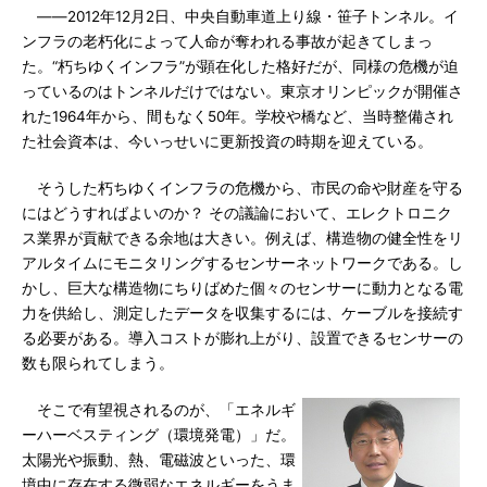
――2012年12月2日、中央自動車道上り線・笹子トンネル。イ
ンフラの老朽化によって人命が奪われる事故が起きてしまっ
た。“朽ちゆくインフラ”が顕在化した格好だが、同様の危機が迫
っているのはトンネルだけではない。東京オリンピックが開催さ
れた1964年から、間もなく50年。学校や橋など、当時整備され
た社会資本は、今いっせいに更新投資の時期を迎えている。
そうした朽ちゆくインフラの危機から、市民の命や財産を守る
にはどうすればよいのか？ その議論において、エレクトロニク
ス業界が貢献できる余地は大きい。例えば、構造物の健全性をリ
アルタイムにモニタリングするセンサーネットワークである。し
かし、巨大な構造物にちりばめた個々のセンサーに動力となる電
力を供給し、測定したデータを収集するには、ケーブルを接続す
る必要がある。導入コストが膨れ上がり、設置できるセンサーの
数も限られてしまう。
そこで有望視されるのが、「エネルギ
ーハーベスティング（環境発電）」だ。
太陽光や振動、熱、電磁波といった、環
境中に存在する微弱なエネルギーをうま