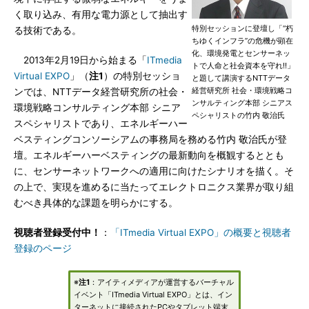
く取り込み、有用な電力源として抽出す
特別セッションに登壇し「“朽
る技術である。
ちゆくインフラ”の危機が顕在
化、環境発電とセンサーネッ
2013年2月19日から始まる「
ITmedia
トで人命と社会資本を守れ!!」
Virtual EXPO
」（
注1
）の特別セッショ
と題して講演するNTTデータ
経営研究所 社会・環境戦略コ
ンでは、NTTデータ経営研究所の社会・
ンサルティング本部 シニアス
環境戦略コンサルティング本部 シニア
ペシャリストの竹内 敬治氏
スペシャリストであり、エネルギーハー
ベスティングコンソーシアムの事務局を務める竹内 敬治氏が登
壇。エネルギーハーベスティングの最新動向を概観するととも
に、センサーネットワークへの適用に向けたシナリオを描く。そ
の上で、実現を進めるに当たってエレクトロニクス業界が取り組
むべき具体的な課題を明らかにする。
視聴者登録受付中！
：
「ITmedia Virtual EXPO」の概要と視聴者
登録のページ
※
注1
：アイティメディアが運営するバーチャル
イベント「ITmedia Virtual EXPO」とは、イン
ターネットに接続されたPCやタブレット端末