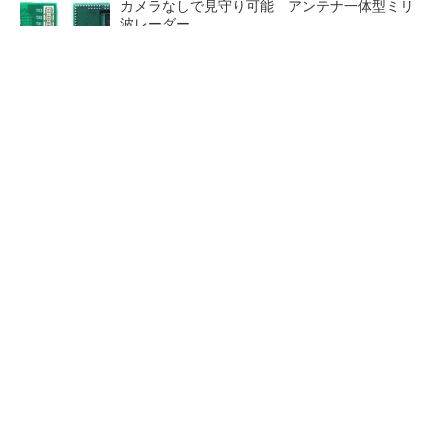
カメラなしで見守り可能 アンテナ一体型ミリ
波レーダー
Bluetooth 6対応の超小型BLEモジュール、マル
チプロトコルも対応
「半導体プロセスエンジニア」って何するの？