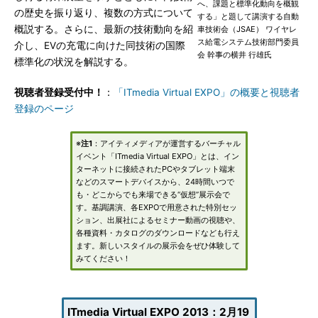
へ、課題と標準化動向を概観
の歴史を振り返り、複数の方式について
する」と題して講演する自動
概説する。さらに、最新の技術動向を紹
車技術会（JSAE） ワイヤレ
ス給電システム技術部門委員
介し、EVの充電に向けた同技術の国際
会 幹事の横井 行雄氏
標準化の状況を解説する。
視聴者登録受付中！
：
「ITmedia Virtual EXPO」の概要と視聴者
登録のページ
※
注1
：アイティメディアが運営するバーチャル
イベント「ITmedia Virtual EXPO」とは、イン
ターネットに接続されたPCやタブレット端末
などのスマートデバイスから、24時間いつで
も・どこからでも来場できる“仮想”展示会で
す。基調講演、各EXPOで用意された特別セッ
ション、出展社によるセミナー動画の視聴や、
各種資料・カタログのダウンロードなども行え
ます。新しいスタイルの展示会をぜひ体験して
みてください！
ITmedia Virtual EXPO 2013：2月19