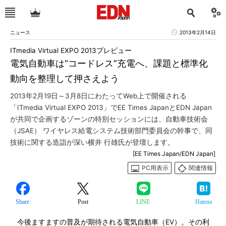
ニュース
2013年2月14日
ITmedia Virtual EXPO 2013プレビュー
電気自動車は“コードレス”充電へ、課題と標準化
動向を整理して押さえよう
2013年2月19日～3月8日にわたってWeb上で開催される
「ITmedia Virtual EXPO 2013」でEE Times JapanとEDN Japan
が共同で企画するゾーンの特別セッションには、自動車技術会
（JSAE） ワイヤレス給電システム技術部門委員会の幹事で、同
技術に関する造詣が深い横井 行雄氏が登壇します。
[EE Times Japan/EDN Japan]
PC用表示
関連情報
Share
Post
LINE
Hatena
今後ますますの普及が期待される電気自動車（EV）。その利