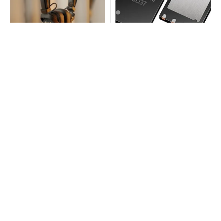
音楽シーンを支えた64年の歴
次世代車載向けセキュリティ
史、このヘッドホンで感じて
コントローラー
みて
PR(Marshall Group AB)
arrowsの頑丈さがとんでもないレベルに
PR(arrows)
SNSアカウントを着実に成長。実はみんなココ
使ってます。
PR(Dreaw合同会社)
プロセスエンジニアが「何でも屋」と呼ばれる
理由を、現場の1日から解き明かす