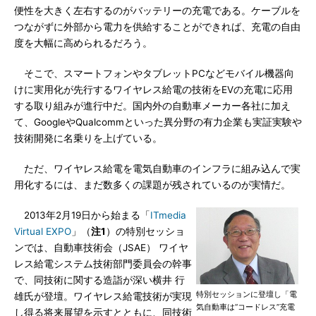
便性を大きく左右するのがバッテリーの充電である。ケーブルを
つながずに外部から電力を供給することができれば、充電の自由
度を大幅に高められるだろう。
そこで、スマートフォンやタブレットPCなどモバイル機器向
けに実用化が先行するワイヤレス給電の技術をEVの充電に応用
する取り組みが進行中だ。国内外の自動車メーカー各社に加え
て、GoogleやQualcommといった異分野の有力企業も実証実験や
技術開発に名乗りを上げている。
ただ、ワイヤレス給電を電気自動車のインフラに組み込んで実
用化するには、まだ数多くの課題が残されているのが実情だ。
2013年2月19日から始まる「
ITmedia
Virtual EXPO
」（
注1
）の特別セッショ
ンでは、自動車技術会（JSAE） ワイヤ
レス給電システム技術部門委員会の幹事
で、同技術に関する造詣が深い横井 行
特別セッションに登壇し「電
雄氏が登壇。ワイヤレス給電技術が実現
気自動車は“コードレス”充電
し得る将来展望を示すとともに、同技術