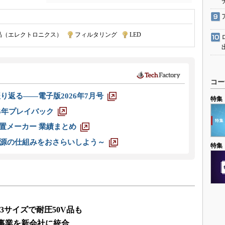
品（エレクトロニクス）
|
フィルタリング
|
LED
コー
り返る――電子版2026年7月号
特集
025年プレイバック
装置メーカー 業績まとめ
源の仕組みをおさらいしよう～
特集
ト
03サイズで耐圧50V品も
品事業を新会社に統合