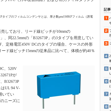
駆動入門講
記事
KPタイプのフィルムコンデンサとは、厚さ数μmのMKPフィルム（誘電
活用設計」
売しており、リード線ピッチが10mmの
G
72P」、同22.5mmの「B32673P」の3タイプを用意してい
μF、定格電圧450V DCのタイプの場合、ケースの外形
価試験はど
小さい。リード線ピッチ15mmの従来品に比べて、体積が約40％
Thread
Z-Wave
C、520V
2671Pが
F、B32673P
UL 94 V-
用いてい
プのニーズに