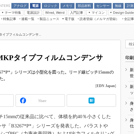
アナログ
電源
ロジック
メモリ
部品材料
センサー
無線
計測
ENTERS
テーマ特集
電源設計
入門記事
マイコン
Wired, Weird
Design Guide
アナログ機能回路
受動部品
特集記事
連載一覧
製品ニュース
電子版
読者登録（メルマガ登録）
全記事
計測機器
Microchip情報
モーター入門
マイコン講座
CEATEC
パワー関連と電源
機構部品
場から
EDN Japan×EE Times Japan統合電
EdgeTech＋
タイミングデバイス
オンデマンドセミナー
Q&Aで学ぶマイコン講座
子版
ディスプレイとドラ
タイプフィルムコンデンサ...
録
TECHNO-FRONTIER
マイコン入門!! 必携用語集
電子ブックレット
計測とテスト
“徹底”活
組込み/エッジコンピューティング展
信号源とパルス信号
MKPタイプフィルムコンデンサ
人とくるま展
印刷
/DCコン
Wired, Weird
AUTOMOTIVE WORLD
新
講座
67*P*」シリーズは小型化を図った。リード線ピッチ15mmの
世
た。
[
EDN Japan
]
新
ッ
Share
身
座
さ
ッチ15mmの従来品に比べて、体積を約40％小さくした
基礎知識
身
サ「B3267*P*」シリーズを発表した。バラストや
仕
DCとノイ
ッシブPFC（力率改善回路）および出力フィルタリング