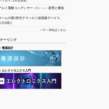
チプロトコルも対応
アルミ電解コンデンサー（1）―― 原理と構造
ロームの第2世代テラヘルツ波発振デバイス、
出力4倍に
»
11～30位はこちら
ナーリンク
：電源設計
：エレクトロニクス入門