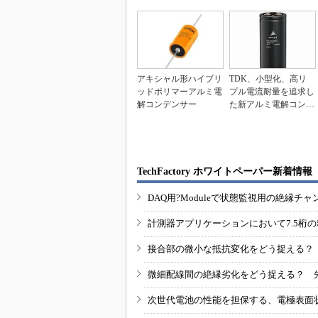
アキシャル形ハイブリ
TDK、小型化、高リ
ッドポリマーアルミ電
プル電流耐量を追求し
解コンデンサー
た新アルミ電解コンデ
ンサ3シリーズ発表
TechFactory ホワイトペーパー新着情報
DAQ用?Moduleで状態監視用の絶縁
計測器アプリケーションにおいて7.5桁
接合部の微小な抵抗変化をどう捉える？
微細配線間の絶縁劣化をどう捉える？ 
次世代電池の性能を担保する、電極表面