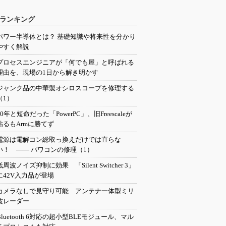
ランキング
パワー半導体とは？ 基礎知識や将来性を分かり
やすく解説
プロセスエンジニアが「何でも屋」と呼ばれる
理由を、現場の1日から解き明かす
ジャンク品の中華製オシロスコープを修理する
（1）
20年と短命だった「PowerPC」、旧Freescaleが
粘るもArmに勝てず
電源は電解コン総取っ換えだけでは直らな
い！ ―― パワコンの修理（1）
低周波ノイズ抑制に効果 「Silent Switcher 3」
に42V入力品が登場
カメラなしで見守り可能 アンテナ一体型ミリ
波レーダー
Bluetooth 6対応の超小型BLEモジュール、マル