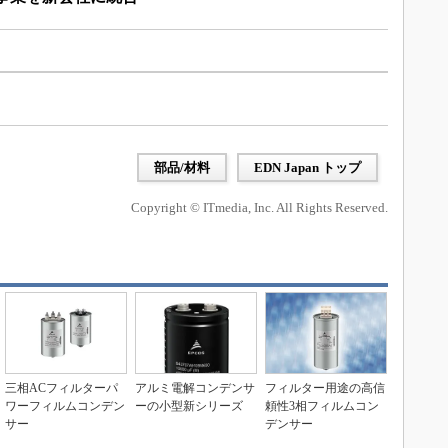
部品/材料
EDN Japan トップ
Copyright © ITmedia, Inc. All Rights Reserved.
三相ACフィルターパ
アルミ電解コンデンサ
フィルター用途の高信
ワーフィルムコンデン
ーの小型新シリーズ
頼性3相フィルムコン
サー
デンサー