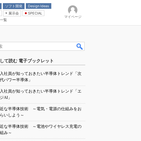
ソフト開発
Design Ideas
展示会
SPECIAL
マイページ
一覧
「電源技術」
イバ
して読む 電子ブックレット
入社員が知っておきたい半導体トレンド「次
代パワー半導体」
入社員が知っておきたい半導体トレンド「エ
ジAI」
近な半導体技術 ～電気・電源の仕組みをお
らいしよう～
近な半導体技術 ～電池やワイヤレス充電の
組み～