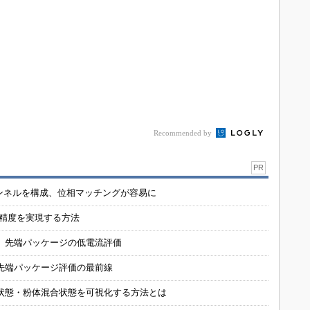
Recommended by
PR
チャンネルを構成、位相マッチングが容易に
の精度を実現する方法
 先端パッケージの低電流評価
先端パッケージ評価の最前線
状態・粉体混合状態を可視化する方法とは