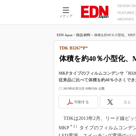
DESIGN C
FEATURED
モーター
LSI
メディア
ARCHIVES
電源設計
マイコン
プロセスエンジニアの現
カーボンニュートラルへの挑戦
FPGA
EDN Japan
>
部品/材料
>
体積を約40％小型化、MKP
マイクロプロセッサ懐古
IoT×製造業
中堅技術者に贈る電子部品
TDK B3267*P*
つながるクルマ
用講座
体積を約40％小型化、
エレクトロニクス入門
たった2つの式で始めるDC
バーターの設計
5G（EE Times Japan）
DC-DCコンバーター活用
MKPタイプのフィルムコンデンサ「B32
医療エレ（EE Times Japan）
従来品に比べて体積を約40％小さくでき
Wired, Weird
製品解剖（EE Times Japan）
2013年02月21日 01時13分 公開
マイコン講座
Q&Aで学ぶマイコン講座
印刷する
見る
高速シリアル伝送技術講
TDKは2013年2月、リード線ピ
記録計／データロガーの
＊1）
MKP
タイプのフィルムコンデン
アナログ設計のきほん／A
ズ編
LED電源、スイッチング電源のパ