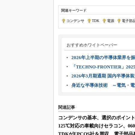
関連キーワード
コンデンサ
|
TDK
|
電源
|
電子部
おすすめホワイトペーパー
2026年上半期の半導体業界を振
「TECHNO-FRONTIER」2
2026年3月期通期 国内半導体
身近な半導体技術 ～電気・電
関連記事
コンデンサの基本、選択のポイン
125℃対応の車載向けセラコン、06
TDKがEPCOS社を買収、電子部