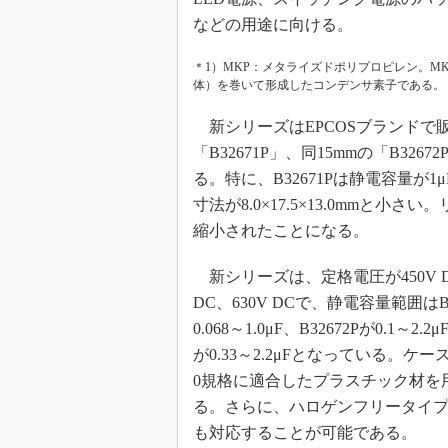
などの用途に向ける。
めざせ高効率！ モーター
座
＊1）MKP：メタライズドポリプロピレン。M
Bluetooth mesh入門
体）を巻いて形成したコンデンサ素子である。
「SPICEの仕組みとその
最新記事一覧
新シリーズはEPCOSブランドで販
計測器メーカーから見た5
「B32671P」、同15mmの「B326
る。特に、B32671Pは静電容量が1
USB Type-Cの登場で評
う変わる？
寸法が8.0×17.5×13.0mmと
IoT時代の無線規格を知る【
縮小されたことになる。
編】
IoT時代の無線規格を知る【
新シリーズは、定格電圧が450V D
編】
DC、630V DCで、静電容量範囲はB3
0.068～1.0μF、B32672Pが0.1～2.2μ
が0.33～2.2μFとなっている。ケースは
0規格に適合したプラスチック材を
る。さらに、ハロゲンフリータイ
も対応することが可能である。