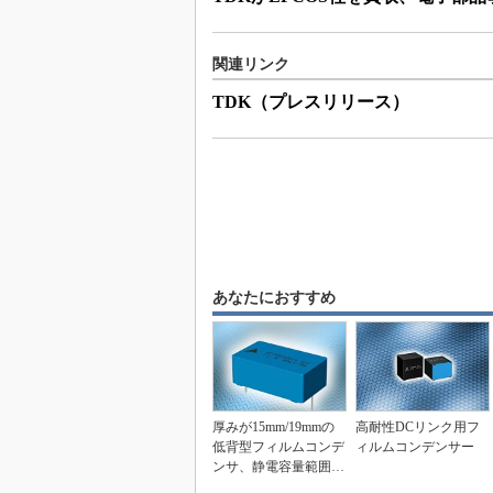
関連リンク
TDK（プレスリリース）
あなたにおすすめ
厚みが15mm/19mmの
高耐性DCリンク用フ
低背型フィルムコンデ
ィルムコンデンサー
ンサ、静電容量範囲は
0.1～82μ...