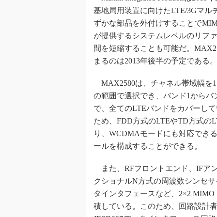
基地局用装置に向けたLTE/3Gマル
めざせ高効率！ モーター
座
ずかな部品を外付けすることでMI
Bluetooth mesh入門
が提供するシステムレベルのリフ
間を短縮することも可能だ。MAX2
「SPICEの仕組みとその
最新記事一覧
まるのは2013年後半の予定である
計測器メーカーから見た5
MAX2580は、チャネル帯域幅を1.4
USB Type-Cの登場で評
う変わる？
の範囲で選択でき、バンド1からバン
で、全てのLTEバンドをカバーし
IoT時代の無線規格を知る【
編】
ため、FDD方式のLTEやTD方式の
IoT時代の無線規格を知る【
り、WCDMAモードにも対応できる
編】
ールを構成することができる。
また、RFフロントエンド、IFア
クショナルN方式の周波数シンセサイ
タインタフェースなど、2×2 MIM
積している。このため、回路設計