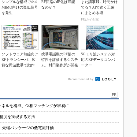
シンプルな構成で4×4
RF回路のIP化は可能
まだ議事録に時間かけ
MIMO向けの疑似信号
なのか？
てる？AIで速く正確
を発生
にまとめる術
PR(カイタヨ)
ソフトウェア無線向け
携帯電話機のRF部の
5Gミリ波システム対
RFトランシーバ、広
特性を評価するシステ
応のRFデータコンバ
範な周波数帯で動作
ム、村田製作所が開発
ーター
Recommended by
PR
チャンネルを構成、位相マッチングが容易に
の精度を実現する方法
 先端パッケージの低電流評価