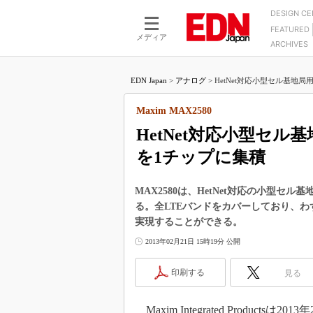
DESIGN C
FEATURED
モーター
LSI
メディア
ARCHIVES
電源設計
マイコン
プロセスエンジニアの現
カーボンニュートラルへの挑戦
FPGA
EDN Japan
>
アナログ
>
HetNet対応小型セル基地局
マイクロプロセッサ懐古
IoT×製造業
中堅技術者に贈る電子部品
Maxim MAX2580
つながるクルマ
用講座
HetNet対応小型セ
エレクトロニクス入門
たった2つの式で始めるDC
バーターの設計
を1チップに集積
5G（EE Times Japan）
DC-DCコンバーター活用
医療エレ（EE Times Japan）
Wired, Weird
MAX2580は、HetNet対応の小型セ
製品解剖（EE Times Japan）
る。全LTEバンドをカバーしており、わ
マイコン講座
実現することができる。
Q&Aで学ぶマイコン講座
2013年02月21日 15時19分 公開
高速シリアル伝送技術講
印刷する
見る
記録計／データロガーの
アナログ設計のきほん／A
ズ編
Maxim Integrated Productsは20