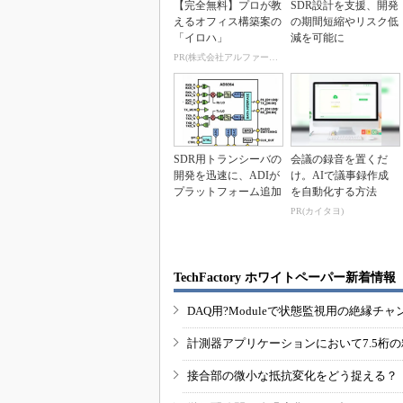
【完全無料】プロが教
SDR設計を支援、開発
えるオフィス構築案の
の期間短縮やリスク低
「イロハ」
減を可能に
PR(株式会社アルファーテクノ)
SDR用トランシーバの
会議の録音を置くだ
開発を迅速に、ADIが
け。AIで議事録作成
プラットフォーム追加
を自動化する方法
PR(カイタヨ)
TechFactory ホワイトペーパー新着情報
DAQ用?Moduleで状態監視用の絶縁
計測器アプリケーションにおいて7.5桁
接合部の微小な抵抗変化をどう捉える？