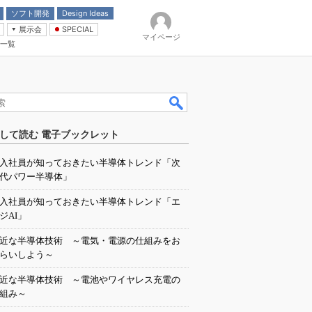
ソフト開発
Design Ideas
展示会
SPECIAL
マイページ
一覧
「電源技術」
イバ
して読む 電子ブックレット
入社員が知っておきたい半導体トレンド「次
代パワー半導体」
入社員が知っておきたい半導体トレンド「エ
ジAI」
近な半導体技術 ～電気・電源の仕組みをお
らいしよう～
近な半導体技術 ～電池やワイヤレス充電の
組み～