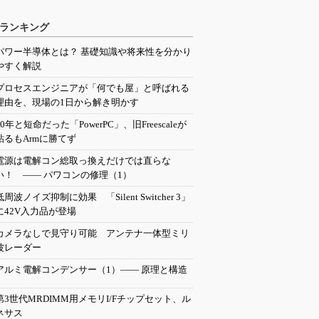
ランキング
パワー半導体とは？ 基礎知識や将来性を分かり
やすく解説
プロセスエンジニアが「何でも屋」と呼ばれる
理由を、現場の1日から解き明かす
20年と短命だった「PowerPC」、旧Freescaleが
粘るもArmに勝てず
電源は電解コン総取っ換えだけでは直らな
い！ ―― パワコンの修理（1）
低周波ノイズ抑制に効果 「Silent Switcher 3」
に42V入力品が登場
カメラなしで見守り可能 アンテナ一体型ミリ
波レーダー
アルミ電解コンデンサー（1）―― 原理と構造
第3世代MRDIMM用メモリI/Fチップセット、ル
ネサス