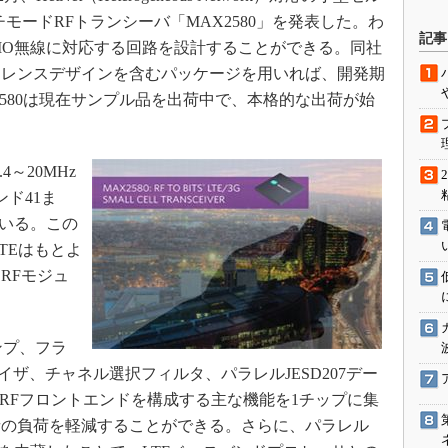
チモードRFトランシーバ「MAX2580」を発表した。わ
駆動入門講
記事
MO無線に対応する回路を設計することができる。同社
ァレンスデザインを含むパッケージを用いれば、開発期
580は現在サンプル品を出荷中で、本格的な出荷が始
活用設計」
。
G
～20MHz
価試験はど
ド41ま
ている。この
Thread
LTEはもとよ
Z-Wave
RFモジュ
ンプ、フラ
ザ、チャネル選択フィルタ、パラレルJESD207デー
O RFフロントエンドを構成する主な機能を1チップに集
者の負荷を軽減することができる。さらに、パラレル