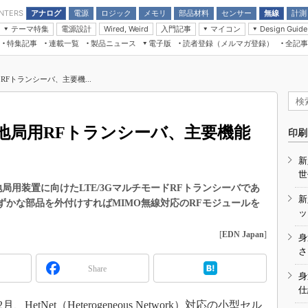
アナログ
電源
ロジック
メモリ
部品材料
センサー
無線
計測
ENTERS
テーマ特集
電源設計
入門記事
マイコン
Wired, Weird
Design Guide
アナログ機能回路
受動部品
特集記事
連載一覧
製品ニュース
電子版
読者登録（メルマガ登録）
全記事
計測機器
Microchip情報
モーター入門
マイコン講座
CEATEC
パワー関連と電源
機構部品
場から
EDN Japan×EE Times Japan統合電
EdgeTech＋
タイミングデバイス
オンデマンドセミナー
Q&Aで学ぶマイコン講座
子版
ディスプレイとドラ
用RFトランシーバ、主要機...
録
TECHNO-FRONTIER
マイコン入門!! 必携用語集
電子ブックレット
計測とテスト
“徹底”活
組込み/エッジコンピューティング展
信号源とパルス信号
ル基地局用RFトランシーバ、主要機能
人とくるま展
印刷
/DCコン
Wired, Weird
AUTOMOTIVE WORLD
新
講座
世
ル基地局用装置に向けたLTE/3GマルチモードRFトランシーバであ
新
ずかな部品を外付けすればMIMO無線対応のRFモジュールを
ッ
[
EDN Japan
]
身
座
さ
Share
基礎知識
身
仕
DCとノイ
13年2月、HetNet（Heterogeneous Network）対応の小型セル