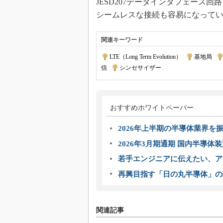
JESD207データインタフェース
シームレスな接続も容易になって
関連キーワード
LTE（Long Term Evolution）
|
基地局
|
信
|
シンセサイザー
おすすめホワイトペーパー
2026年上半期の半導体業界を振
2026年3月期通期 国内半導体
若手エンジニアに伝えたい、ア
再興目指す「日の丸半導体」の
関連記事