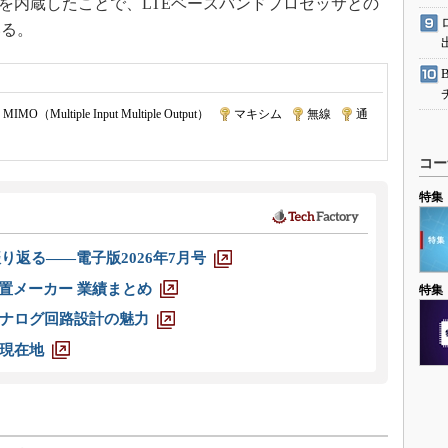
回路を内蔵したことで、LTEベースバンドプロセッサとの
いる。
MIMO（Multiple Input Multiple Output）
|
マキシム
|
無線
|
通
コー
特集
り返る――電子版2026年7月号
装置メーカー 業績まとめ
特集
ナログ回路設計の魅力
現在地