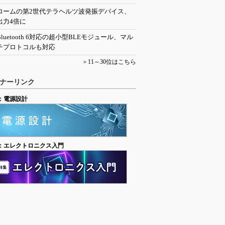
ロームの第2世代テラヘルツ波発振デバイス、
出力4倍に
Bluetooth 6対応の超小型BLEモジュール、マル
チプロトコルも対応
»
11～30位はこちら
ナーリンク
：電源設計
：エレクトロニクス入門