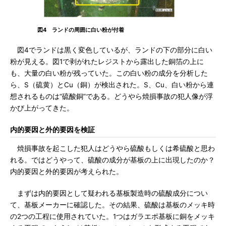
図4 ランドの周囲に白い粉が付着
図4でランドは黒く変色しているが、ランドの下の部分に白い
粉が見える。図1で剥がれたレジストから露出した銅箔の上に
も、大量の白い粉が残っていた。この白い粉の成分を分析した
ら、S（硫黄）とCu（銅）が検出された。S、Cu、白い粉から連
想されるものは“硫酸銅”である。どうやら焼損事故の犯人像が浮
かび上がってきた。
内的要因と外的要因を検証
焼損事故を起こした犯人はどうやら硫酸もしくは希硫酸と思わ
れる。ではどうやって、硫酸の成分が基板の上に出現したのか？
内的要因と外的要因が考えられた。
まずは内的要因として疑われる基板製造時の硫酸成分につい
て、基板メーカーに確認した。その結果、硫酸は基板のメッキ時
の2つの工程に使用されていた。1つはガラエポ基板に銅をメッキ