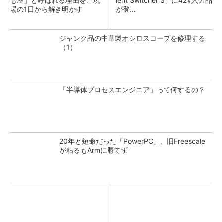
も屋」と呼ばれる理由を、現
lent Switcher 3」に42V入力品
場の1日から解き明かす
が登...
ジャンク品の中華製オシロスコープを修理する
（1）
「半導体プロセスエンジニア」って何するの？
20年と短命だった「PowerPC」、旧Freescale
が粘るもArmに勝てず