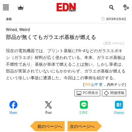
連載
2013年3月4日
Wired, Weird
部品が無くてもガラエポ基板が燃える
（2/3 ページ）
現在の電気機器では、プリント基板にFR-4などのガラスエポキ
シ（ガラエポ）材料が広く使われている。本来、ガラエポ基板は
不燃性であり、基板が単体で燃えることは無い。しかし筆者は、
部品が実装されていないにもかかわらず、ガラエポ基板が燃える
という珍しい事故に遭遇した。今回はこの事例を紹介する。
[
山平 豊
，内外テック]
PC用表示
関連情報
Share
Post
LINE
Hatena
前のページへ
次のページへ