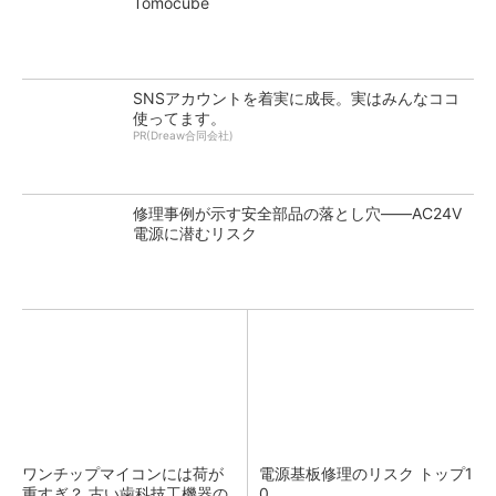
Tomocube
SNSアカウントを着実に成長。実はみんなココ
使ってます。
PR(Dreaw合同会社)
修理事例が示す安全部品の落とし穴――AC24V
電源に潜むリスク
ワンチップマイコンには荷が
電源基板修理のリスク トップ1
重すぎ？ 古い歯科技工機器の
0