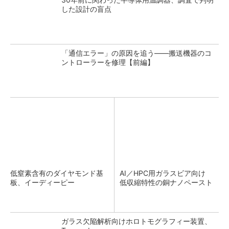
した設計の盲点
「通信エラー」の原因を追う――搬送機器のコ
ントローラーを修理【前編】
低窒素含有のダイヤモンド基
AI／HPC用ガラスビア向け
板、イーディーピー
低収縮特性の銅ナノペースト
ガラス欠陥解析向けホロトモグラフィー装置、