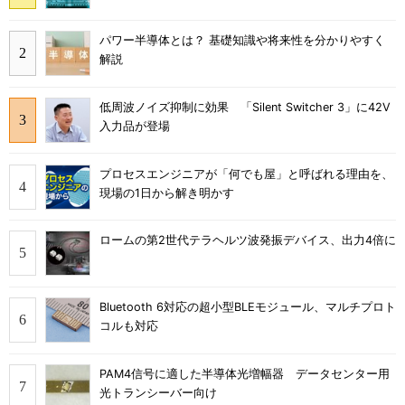
パワー半導体とは？ 基礎知識や将来性を分かりやすく
解説
低周波ノイズ抑制に効果 「Silent Switcher 3」に42V
入力品が登場
プロセスエンジニアが「何でも屋」と呼ばれる理由を、
現場の1日から解き明かす
ロームの第2世代テラヘルツ波発振デバイス、出力4倍に
Bluetooth 6対応の超小型BLEモジュール、マルチプロト
コルも対応
PAM4信号に適した半導体光増幅器 データセンター用
光トランシーバー向け