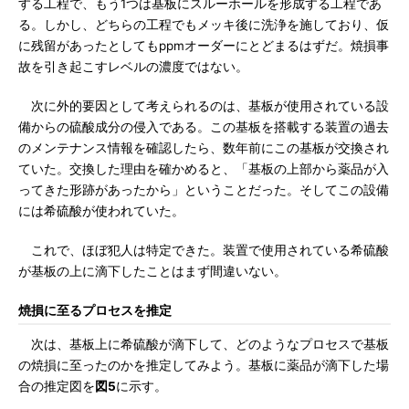
する工程で、もう1つは基板にスルーホールを形成する工程であ
る。しかし、どちらの工程でもメッキ後に洗浄を施しており、仮
に残留があったとしてもppmオーダーにとどまるはずだ。焼損事
故を引き起こすレベルの濃度ではない。
次に外的要因として考えられるのは、基板が使用されている設
備からの硫酸成分の侵入である。この基板を搭載する装置の過去
のメンテナンス情報を確認したら、数年前にこの基板が交換され
ていた。交換した理由を確かめると、「基板の上部から薬品が入
ってきた形跡があったから」ということだった。そしてこの設備
には希硫酸が使われていた。
これで、ほぼ犯人は特定できた。装置で使用されている希硫酸
が基板の上に滴下したことはまず間違いない。
焼損に至るプロセスを推定
次は、基板上に希硫酸が滴下して、どのようなプロセスで基板
の焼損に至ったのかを推定してみよう。基板に薬品が滴下した場
合の推定図を
図5
に示す。