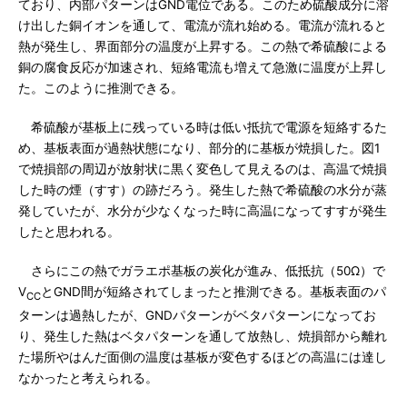
ており、内部パターンはGND電位である。このため硫酸成分に溶
け出した銅イオンを通して、電流が流れ始める。電流が流れると
熱が発生し、界面部分の温度が上昇する。この熱で希硫酸による
銅の腐食反応が加速され、短絡電流も増えて急激に温度が上昇し
た。このように推測できる。
希硫酸が基板上に残っている時は低い抵抗で電源を短絡するた
め、基板表面が過熱状態になり、部分的に基板が焼損した。図1
で焼損部の周辺が放射状に黒く変色して見えるのは、高温で焼損
した時の煙（すす）の跡だろう。発生した熱で希硫酸の水分が蒸
発していたが、水分が少なくなった時に高温になってすすが発生
したと思われる。
さらにこの熱でガラエポ基板の炭化が進み、低抵抗（50Ω）で
V
とGND間が短絡されてしまったと推測できる。基板表面のパ
CC
ターンは過熱したが、GNDパターンがベタパターンになってお
り、発生した熱はベタパターンを通して放熱し、焼損部から離れ
た場所やはんだ面側の温度は基板が変色するほどの高温には達し
なかったと考えられる。