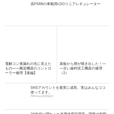
高PSRRの車載用LDOリニアレギュレーター
電解コン液漏れの先に見えた
基板から煙が噴き出した！―
もの――搬送機器のコントロ
―古い歯科技工機器の修理
ーラー修理【後編】
（2）
SNSアカウントを着実に成長。実はみんなココ
使ってます。
PR(Dreaw合同会社)
30年前に関わった半導体用温調器、調査で判明