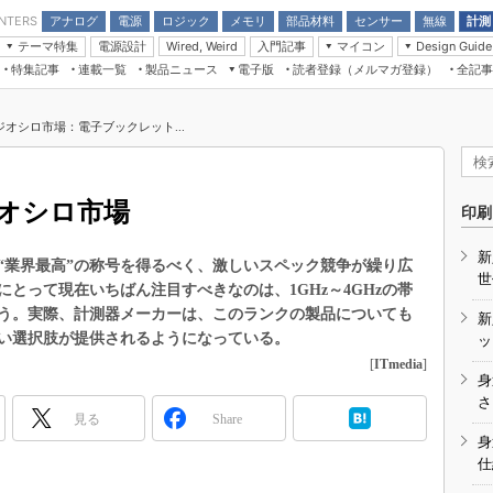
アナログ
電源
ロジック
メモリ
部品材料
センサー
無線
計測
ENTERS
テーマ特集
電源設計
入門記事
マイコン
Wired, Weird
Design Guide
アナログ機能回路
受動部品
特集記事
連載一覧
製品ニュース
電子版
読者登録（メルマガ登録）
全記事
計測機器
Microchip情報
モーター入門
マイコン講座
CEATEC
パワー関連と電源
機構部品
場から
EDN Japan×EE Times Japan統合電
EdgeTech＋
タイミングデバイス
オンデマンドセミナー
Q&Aで学ぶマイコン講座
子版
ディスプレイとドラ
オシロ市場：電子ブックレット...
録
TECHNO-FRONTIER
マイコン入門!! 必携用語集
電子ブックレット
計測とテスト
“徹底”活
組込み/エッジコンピューティング展
信号源とパルス信号
オシロ市場
人とくるま展
印刷
/DCコン
Wired, Weird
AUTOMOTIVE WORLD
新
講座
“業界最高”の称号を得るべく、激しいスペック競争が繰り広
世
とって現在いちばん注目すべきなのは、1GHz～4GHzの帯
う。実際、計測器メーカーは、このランクの製品についても
新
い選択肢が提供されるようになっている。
ッ
[
ITmedia
]
身
座
さ
見る
Share
基礎知識
身
仕
DCとノイ