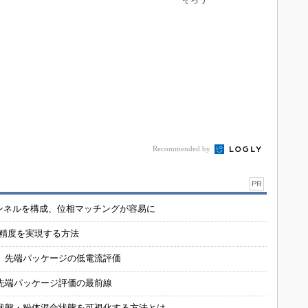
そろう
Recommended by
PR
チャンネルを構成、位相マッチングが容易に
の精度を実現する方法
 先端パッケージの低電流評価
先端パッケージ評価の最前線
状態・粉体混合状態を可視化する方法とは