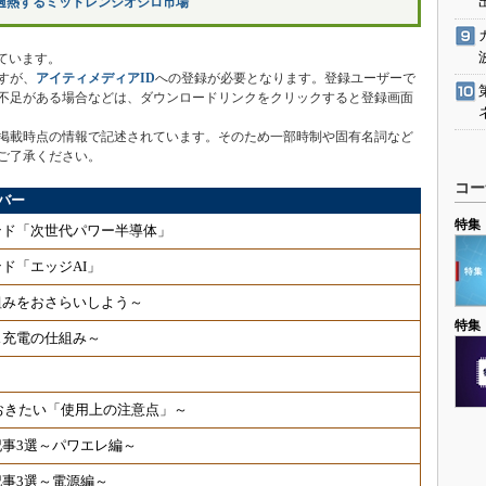
過熱するミッドレンジオシロ市場
ています。
すが、
アイティメディアID
への登録が必要となります。登録ユーザーで
不足がある場合などは、ダウンロードリンクをクリックすると登録画面
掲載時点の情報で記述されています。そのため一部時制や固有名詞など
ご了承ください。
コー
バー
特集
ンド「次世代パワー半導体」
ド「エッジAI」
組みをおさらいしよう～
特集
ス充電の仕組み～
ておきたい「使用上の注意点」～
事3選～パワエレ編～
事3選～電源編～