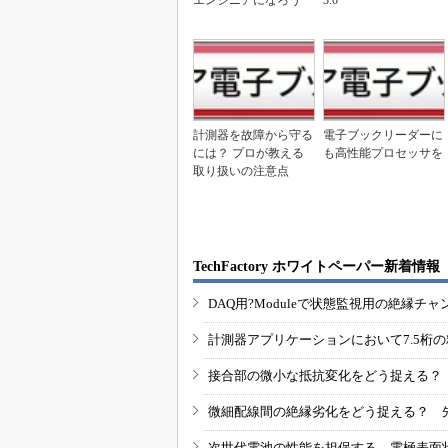
エンジニアになろう
3.0
計測器を故障から守る
電子ブックリーダーに
には？ プロが教える
も高性能プロセッサを
取り扱いの注意点
TechFactory ホワイトペーパー新着情報
DAQ用?Moduleで状態監視用の絶縁
計測器アプリケーションにおいて7.5桁
接合部の微小な抵抗変化をどう捉える？
微細配線間の絶縁劣化をどう捉える？ 
次世代電池の性能を担保する、電極表面