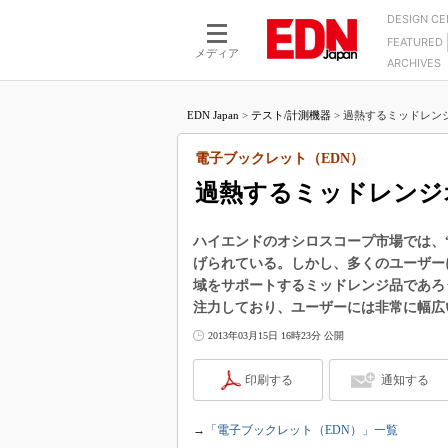
DESIGN C
FEATURED
モーター
LSI
メディア
ARCHIVES
電源設計
マイコン
プロセスエンジニアの現
カーボンニュートラルへの挑戦
FPGA
EDN Japan
>
テスト/計測機器
>
過熱するミッドレンジ
マイクロプロセッサ懐古
IoT×製造業
中堅技術者に贈る電子部品
電子ブックレット（EDN）
つながるクルマ
用講座
過熱するミッドレンジ
エレクトロニクス入門
たった2つの式で始めるDC
バーターの設計
5G（EE Times Japan）
DC-DCコンバーター活用
ハイエンドのオシロスコープ市場では、
医療エレ（EE Times Japan）
げられている。しかし、多くのユーザーに
Wired, Weird
製品解剖（EE Times Japan）
域をサポートするミッドレンジ品であろ
マイコン講座
注力しており、ユーザーには非常に幅広
Q&Aで学ぶマイコン講座
2013年03月15日 16時23分 公開
高速シリアル伝送技術講
印刷する
通知する
記録計／データロガーの
アナログ設計のきほん／A
→
「電子ブックレット（EDN）」一覧
ズ編