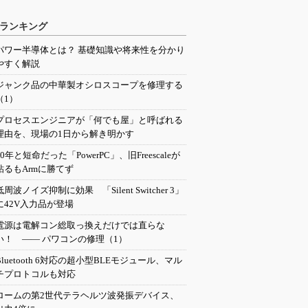
ランキング
パワー半導体とは？ 基礎知識や将来性を分かり
やすく解説
ジャンク品の中華製オシロスコープを修理する
（1）
プロセスエンジニアが「何でも屋」と呼ばれる
理由を、現場の1日から解き明かす
20年と短命だった「PowerPC」、旧Freescaleが
粘るもArmに勝てず
低周波ノイズ抑制に効果 「Silent Switcher 3」
に42V入力品が登場
電源は電解コン総取っ換えだけでは直らな
い！ ―― パワコンの修理（1）
Bluetooth 6対応の超小型BLEモジュール、マル
チプロトコルも対応
ロームの第2世代テラヘルツ波発振デバイス、