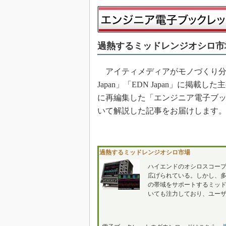
めざせ高効率！ モーター
座
Bluetooth mesh入門
過熱するミッドレンジオシロ市
「SPICEの仕組みとその
最新記事一覧
アイティメディアがモノづくり分野の読者
計測器メーカーから見た5
Japan」「EDN Japan」に掲
USB Type-Cの登場で評
に再編集した「エンジニア電子ブ
う変わる？
いて解説した記事をお届けします
IoT時代の無線規格を知る【
編】
IoT時代の無線規格を知る【
編】
過熱するミッドレンジオシロ市場
ハイエンドのオシロスコープ
広げられている。しかし、多
の帯域をサポートするミッ
いても注力しており、ユー