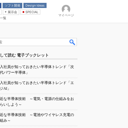
ソフト開発
Design Ideas
展示会
SPECIAL
マイページ
一覧
「電源技術」
イバ
して読む 電子ブックレット
入社員が知っておきたい半導体トレンド「次
代パワー半導体」
入社員が知っておきたい半導体トレンド「エ
ジAI」
近な半導体技術 ～電気・電源の仕組みをお
らいしよう～
近な半導体技術 ～電池やワイヤレス充電の
組み～