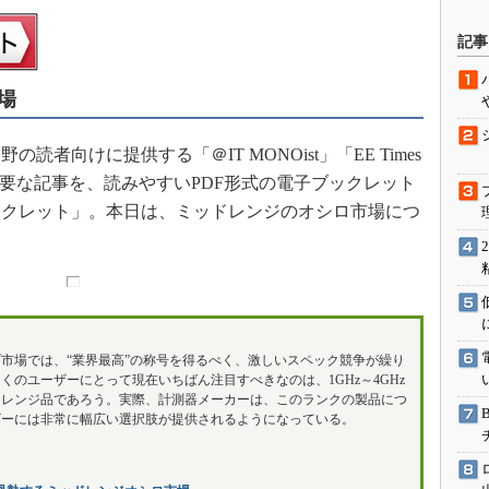
駆動入門講
記事
場
活用設計」
向けに提供する「＠IT MONOist」「EE Times
G
載した主要な記事を、読みやすいPDF形式の電子ブックレット
価試験はど
ックレット」。本日は、ミッドレンジのオシロ市場につ
。
Thread
Z-Wave
市場では、“業界最高”の称号を得るべく、激しいスペック競争が繰り
くのユーザーにとって現在いちばん注目すべきなのは、1GHz～4GHz
ドレンジ品であろう。実際、計測器メーカーは、このランクの製品につ
ザーには非常に幅広い選択肢が提供されるようになっている。