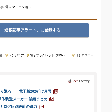
事3選～マイコン編～
を「連載記事アラート」に登録する
器
|
エンジニア
|
電子ブックレット（EDN）：
|
オシロスコー
り返る――電子版2026年7月号
半導体装置メーカー 業績まとめ
ナログ回路設計の魅力