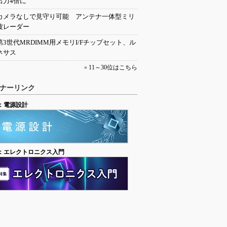
出力4倍に
カメラなしで見守り可能 アンテナ一体型ミリ
波レーダー
第3世代MRDIMM用メモリI/Fチップセット、ル
ネサス
»
11～30位はこちら
ナーリンク
：電源設計
：エレクトロニクス入門