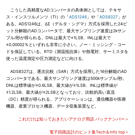
こうした高精度なADコンバータの具体例としては、テキサ
ス・インスツルメンツ（TI）の「
ADS1246
」や「
ADS8327
」が
ある。ADS1246は、ΔΣ（デルタ・シグマ）方式を採用した24ビ
ット分解能のADコンバータで、最大サンプリング速度は2kサン
プル/秒が得られる。DNLは最大で±1LSB、INLは最大で
±0.00002％といずれも非常に小さい。ノー・ミッシング・コー
ドを保証している。RTD（測温抵抗体）や熱電対、サーミスタを
使った温度測定や圧力測定などに向ける。
ADS8327は、逐次比較（SAR）方式を採用した16分解能のAD
コンバータである。最大サンプリング速度は500kサンプル/秒。
DNLは標準値が±0.6LSB、最大値が±1LSB、INLは標準値が
±1.2LSB、最大値が±2LSBとなっており、比較的高い直流
（DC）精度が得られる。アプリケーションは、通信機器や医療
機器、産業プロセス機器、データ収集装置など。
これだけは知っておきたいアナログ用語 バックナンバー＞
電子回路設計のヒント集Tech＆Info top＞