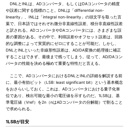
DNLとINLは、ADコンバータ、もしくはDAコンバータの精度
や誤差に関する指標のこと。DNLは「differential non-
linearity」、INLは「integral non-linearity」の頭文字を取った言
葉で、日本語ではそれぞれ微分非直線性誤差、積分非直線性誤差
と訳される。ADコンバータやDAコンバータには、さまざまな誤
差の要因がある。その中で、利得誤差やオフセット誤差は、回路
的な調整によって実質的にゼロにすることが可能だ。しかし、
DNLとINLといった非線形性誤差は、AD/DA変換の処理後に補正
することはできず、最後まで残ってしまう。従って、AD/DAコン
バータの性能を決める極めて重要な特性だと言える。
ここで、ADコンバータにおけるDNLとINLの詳細を解説する前
に、最小有効ビット（LSB: least significant bit）という基本概念
をおさらいしておく。これは、ADコンバータにおける量子化単
位であり、検出可能な最小の電圧値を示すものだ。1LSBは、基
準電圧値（Vref）を2n（nはADコンバータの分解能）で割ること
で求められる。
1LSBが目安