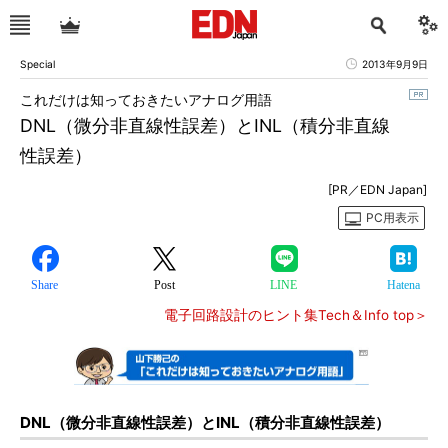
Special
2013年9月9日
これだけは知っておきたいアナログ用語
DNL（微分非直線性誤差）とINL（積分非直線
性誤差）
[PR／EDN Japan]
PC用表示
Share
Post
LINE
Hatena
電子回路設計のヒント集Tech＆Info top＞
DNL（微分非直線性誤差）とINL（積分非直線性誤差）