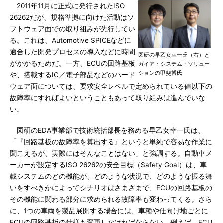
2011年11月に正式に発行されたISO
26262だが、規格準拠に向けた活動はソ
フトウェア面での取り組みが先行してい
る。これは、Automotive SPICEなどに
適合した開発プロセスの導入などに時間
図研の早乙女幸一氏（右）と
がかかるためだ。一方、ECUの回路基板
ガイア・システム・ソリュー
ションの甲斐博氏
や、搭載するIC／電子部品などのハード
ウェア面については、要求安全レベルで定められている値以下の
故障率にすればよいということもあって取り組みは進んでいな
い。
図研のEDA事業部で技術統括部長を務める早乙女幸一氏は、
「『回路基板の故障率を算出する』というと単純で容易な作業に
聞こえるが、実際にはそんなことはない」と強調する。自動車メ
ーカーが設定するISO 26262の安全目標（Safety Goal）は、車
載システムのどの機能が、どのような状況で、どのような振る舞
いをすべきかによってシナリオはさまざまで、ECUの回路基板の
その機能に関わる部分に求められる故障率も変わってくる。さら
に、1つの車両を製品展開する場合には、車種や仕向け地ごとに
ECUの回路基板の仕様も変更しなければならない。例えば、ECU