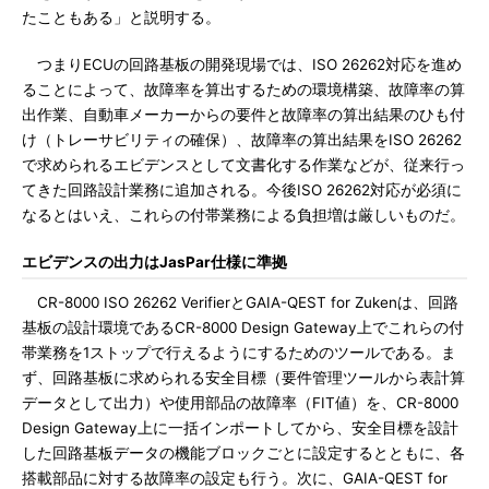
たこともある」と説明する。
つまりECUの回路基板の開発現場では、ISO 26262対応を進め
ることによって、故障率を算出するための環境構築、故障率の算
出作業、自動車メーカーからの要件と故障率の算出結果のひも付
け（トレーサビリティの確保）、故障率の算出結果をISO 26262
で求められるエビデンスとして文書化する作業などが、従来行っ
てきた回路設計業務に追加される。今後ISO 26262対応が必須に
なるとはいえ、これらの付帯業務による負担増は厳しいものだ。
エビデンスの出力はJasPar仕様に準拠
CR-8000 ISO 26262 VerifierとGAIA-QEST for Zukenは、回路
基板の設計環境であるCR-8000 Design Gateway上でこれらの付
帯業務を1ストップで行えるようにするためのツールである。ま
ず、回路基板に求められる安全目標（要件管理ツールから表計算
データとして出力）や使用部品の故障率（FIT値）を、CR-8000
Design Gateway上に一括インポートしてから、安全目標を設計
した回路基板データの機能ブロックごとに設定するとともに、各
搭載部品に対する故障率の設定も行う。次に、GAIA-QEST for