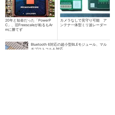
20年と短命だった「PowerP
カメラなしで見守り可能 ア
C」、旧Freescaleが粘るもAr
ンテナ一体型ミリ波レーダー
mに勝てず
Bluetooth 6対応の超小型BLEモジュール、マル
チプロトコルも対応
低周波ノイズ抑制に効果 「Silent Switcher
3」に42V入力品が登...
「半導体プロセスエンジニア」って何するの？