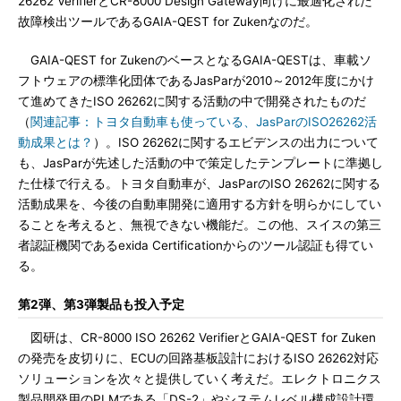
26262 VerifierとCR-8000 Design Gateway向けに最適化された
故障検出ツールであるGAIA-QEST for Zukenなのだ。
GAIA-QEST for ZukenのベースとなるGAIA-QESTは、車載ソ
フトウェアの標準化団体であるJasParが2010～2012年度にかけ
て進めてきたISO 26262に関する活動の中で開発されたものだ
（
関連記事：トヨタ自動車も使っている、JasParのISO26262活
動成果とは？
）。ISO 26262に関するエビデンスの出力について
も、JasParが先述した活動の中で策定したテンプレートに準拠し
た仕様で行える。トヨタ自動車が、JasParのISO 26262に関する
活動成果を、今後の自動車開発に適用する方針を明らかにしてい
ることを考えると、無視できない機能だ。この他、スイスの第三
者認証機関であるexida Certificationからのツール認証も得てい
る。
第2弾、第3弾製品も投入予定
図研は、CR-8000 ISO 26262 VerifierとGAIA-QEST for Zuken
の発売を皮切りに、ECUの回路基板設計におけるISO 26262対応
ソリューションを次々と提供していく考えだ。エレクトロニクス
製品開発用のPLMである「DS-2」やシステムレベル構成設計環