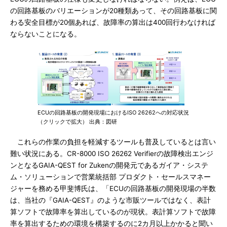
の回路基板のバリエーションが20種類あって、その回路基板に関
わる安全目標が20個あれば、故障率の算出は400回行わなければ
ならないことになる。
ECUの回路基板の開発現場におけるISO 26262への対応状況
（クリックで拡大） 出典：図研
これらの作業の負担を軽減するツールも普及しているとは言い
難い状況にある。CR-8000 ISO 26262 Verifierの故障検出エンジ
ンとなるGAIA-QEST for Zukenの開発元であるガイア・システ
ム・ソリューションで営業統括部 プロダクト・セールスマネー
ジャーを務める甲斐博氏は、「ECUの回路基板の開発現場の半数
は、当社の『GAIA-QEST』のような市販ツールではなく、表計
算ソフトで故障率を算出しているのが現状。表計算ソフトで故障
率を算出するための環境を構築するのに2カ月以上かかると聞い