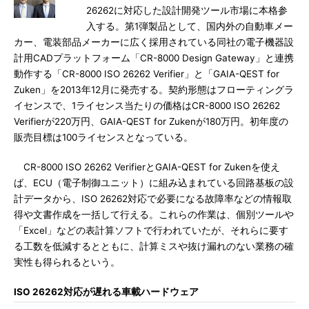
26262に対応した設計開発ツール市場に本格参
入する。第1弾製品として、国内外の自動車メー
カー、電装部品メーカーに広く採用されている同社の電子機器設
計用CADプラットフォーム「CR-8000 Design Gateway」と連携
動作する「CR-8000 ISO 26262 Verifier」と「GAIA-QEST for
Zuken」を2013年12月に発売する。契約形態はフローティングラ
イセンスで、1ライセンス当たりの価格はCR-8000 ISO 26262
Verifierが220万円、GAIA-QEST for Zukenが180万円。初年度の
販売目標は100ライセンスとなっている。
CR-8000 ISO 26262 VerifierとGAIA-QEST for Zukenを使え
ば、ECU（電子制御ユニット）に組み込まれている回路基板の設
計データから、ISO 26262対応で必要になる故障率などの情報取
得や文書作成を一括して行える。これらの作業は、個別ツールや
「Excel」などの表計算ソフトで行われていたが、それらに要す
る工数を低減するとともに、計算ミスや抜け漏れのない業務の確
実性も得られるという。
ISO 26262対応が遅れる車載ハードウェア