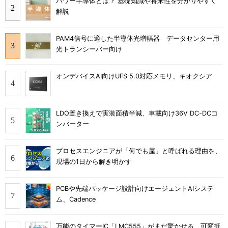
パワー半導体とは？ 基礎知識や将来性を分かりやすく
解説
PAM4信号に適した半導体光増幅器 データセンター用
光トランシーバー向け
オンデバイスAI向けUFS 5.0対応メモリ、キオクシア
LDO置き換えで実装面積半減、車載向け36V DC-DCコ
ンバーター
プロセスエンジニアが「何でも屋」と呼ばれる理由を、
現場の1日から解き明かす
PCBや先端パッケージ設計向けエージェントAIシステ
ム、Cadence
万能のタイマーIC「LMC555」がまだ驚かせる、可変抵