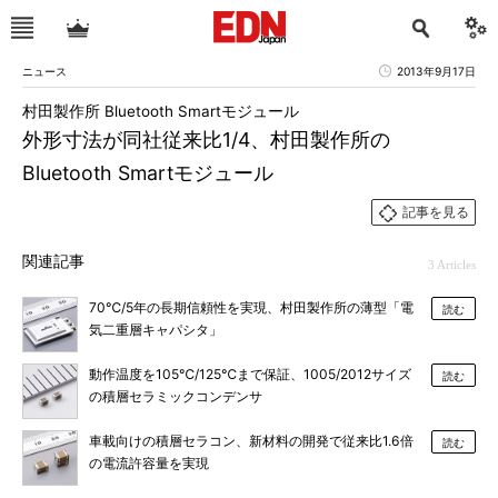
ニュース
2013年9月17日
村田製作所 Bluetooth Smartモジュール
外形寸法が同社従来比1/4、村田製作所の
Bluetooth Smartモジュール
記事を見る
関連記事
3 Articles
70℃/5年の長期信頼性を実現、村田製作所の薄型「電
読む
気二重層キャパシタ」
動作温度を105℃/125℃まで保証、1005/2012サイズ
読む
の積層セラミックコンデンサ
車載向けの積層セラコン、新材料の開発で従来比1.6倍
読む
の電流許容量を実現