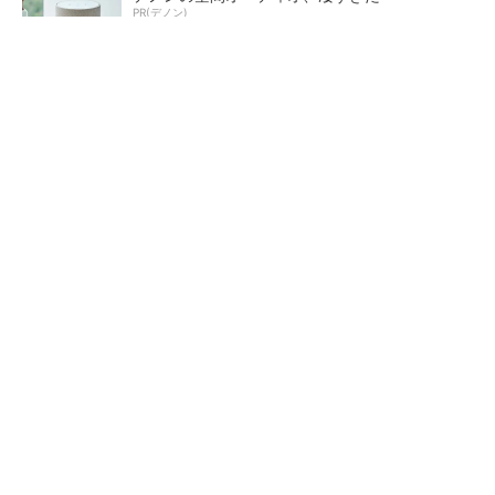
PR(デノン)
カメラなしで見守り可能 アンテナ一体型ミリ
波レーダー
Bluetooth 6対応の超小型BLEモジュール、マル
チプロトコルも対応
低周波ノイズ抑制に効果 「S
SNSアカウントを着実に成