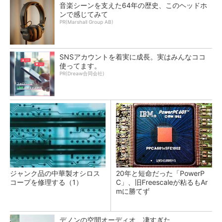
音楽シーンを支えた64年の歴史、このヘッドホ
ンで感じてみて
PR(Marshall Group AB)
SNSアカウントを着実に成長。実はみんなココ
使ってます。
PR(Dreaw合同会社)
ジャンク品の中華製オシロス
20年と短命だった「PowerP
コープを修理する（1）
C」、旧Freescaleが粘るもAr
mに勝てず
デノンの空間オーディオ、凄すぎた