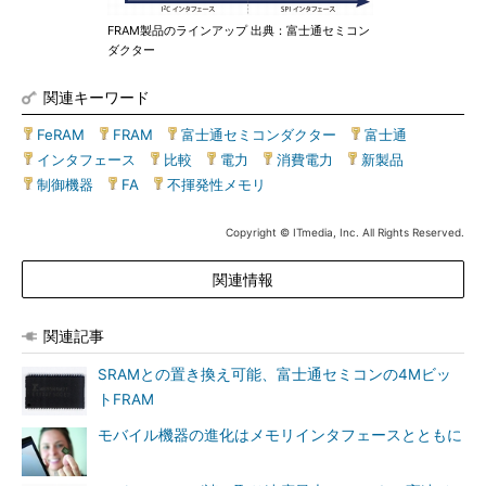
FRAM製品のラインアップ 出典：富士通セミコン
ダクター
関連キーワード
FeRAM
|
FRAM
|
富士通セミコンダクター
|
富士通
|
インタフェース
|
比較
|
電力
|
消費電力
|
新製品
|
制御機器
|
FA
|
不揮発性メモリ
Copyright © ITmedia, Inc. All Rights Reserved.
関連情報
関連記事
SRAMとの置き換え可能、富士通セミコンの4Mビッ
トFRAM
モバイル機器の進化はメモリインタフェースとともに