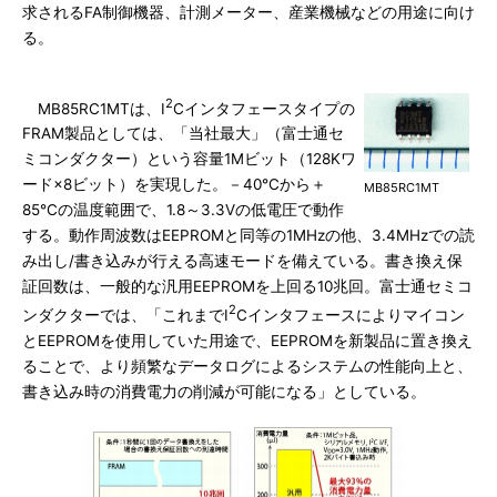
求されるFA制御機器、計測メーター、産業機械などの用途に向け
る。
2
MB85RC1MTは、I
Cインタフェースタイプの
FRAM製品としては、「当社最大」（富士通セ
ミコンダクター）という容量1Mビット（128Kワ
ード×8ビット）を実現した。－40℃から＋
MB85RC1MT
85℃の温度範囲で、1.8～3.3Vの低電圧で動作
する。動作周波数はEEPROMと同等の1MHzの他、3.4MHzでの読
み出し/書き込みが行える高速モードを備えている。書き換え保
証回数は、一般的な汎用EEPROMを上回る10兆回。富士通セミコ
2
ンダクターでは、「これまでI
Cインタフェースによりマイコン
とEEPROMを使用していた用途で、EEPROMを新製品に置き換え
ることで、より頻繁なデータログによるシステムの性能向上と、
書き込み時の消費電力の削減が可能になる」としている。