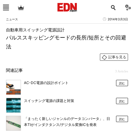
ニュース
2014年3月3日
自動車用スイッチング電源設計
パルススキッピングモードの長所/短所とその回避
法
記事を見る
関連記事
3 Articles
AC-DC電源の設計ポイント
読む
スイッチング電源の課題と対策
読む
「まったく新しいジャンルのデータコンバータ」、日
読む
本TIがインダクタンス/デジタル変換ICを発表