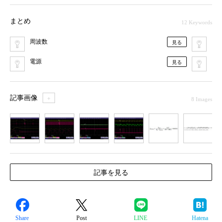
まとめ
12 Keywords
周波数
電
見る
電源
PW
見る
記事画像
＋
8 Images
1
2
3
4
5
6
7
記事を見る
Share
Post
LINE
Hatena