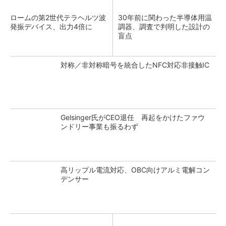
ロームの第2世代テラヘルツ波
30年前に関わった半導体用温
発振デバイス、出力4倍に
調器、調査で判明した設計の
盲点
対称／非対称暗号を統合したNFC対応非接触IC
Gelsinger氏がCEO退任 再起をかけたファウ
ンドリー事業も振るわず
高リップル電流対応、OBC向けアルミ電解コン
デンサー