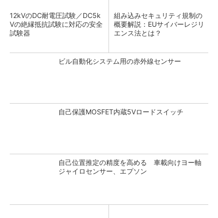
12kVのDC耐電圧試験／DC5k
組み込みセキュリティ規制の
Vの絶縁抵抗試験に対応の安全
概要解説：EUサイバーレジリ
試験器
エンス法とは？
ビル自動化システム用の赤外線センサー
自己保護MOSFET内蔵5Vロードスイッチ
自己位置推定の精度を高める 車載向けヨー軸
ジャイロセンサー、エプソン