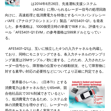
は2014年6月26日、先進運転支援システム
（ADAS）に用いられるレーダー信号の処理回路
向けに、高速処理と低消費電力を特徴とするベースバンドレシー
バAFE（アナログフロントエンド）製品「AFE5401-Q1」を発表
した。参考価格は、1000個受注時の単価で18米ドル。評価モジュ
ール「AFE5401-Q1 EVM」の参考価格は599米ドルとなってい
る。
AFE5401-Q1は、互いに独立した4つの入力チャネルを内蔵し
ており、同時にモニタリングできる。各入力チャネルのサンプリ
ング速度は25Mサンプル／秒に達する。このため、入力されたレ
ーダー信号から、障害物の位置やその移動状況、そして障害物に
対する素早い対応の必要性などについてより正確に判定できる。
「業界最小レベル」（日本TI）とする
消費電力は各チャネル当たり65mW。競
合他社品比で30％削減できているとい
う。低消費電力であるため、システム全
体の消費電力を増やさずに、レーダーの
受信チャネルをより多く実装できる。