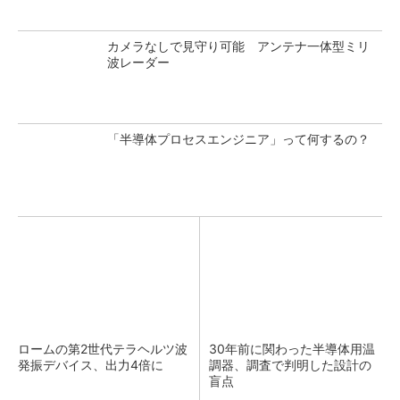
カメラなしで見守り可能 アンテナ一体型ミリ
波レーダー
「半導体プロセスエンジニア」って何するの？
ロームの第2世代テラヘルツ波
30年前に関わった半導体用温
発振デバイス、出力4倍に
調器、調査で判明した設計の
盲点