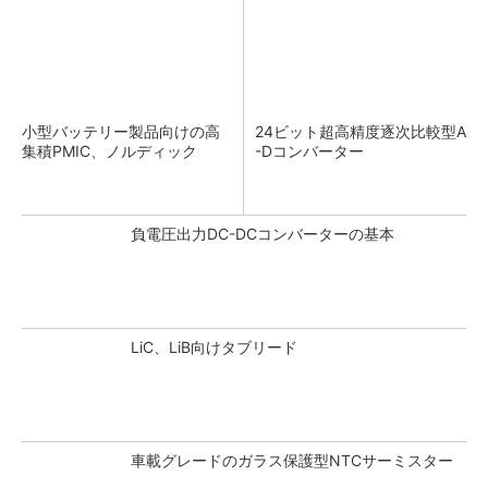
小型バッテリー製品向けの高
24ビット超高精度逐次比較型A
集積PMIC、ノルディック
-Dコンバーター
負電圧出力DC-DCコンバーターの基本
LiC、LiB向けタブリード
車載グレードのガラス保護型NTCサーミスター