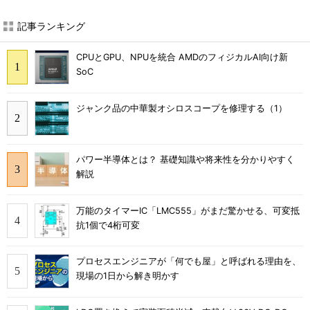
記事ランキング
CPUとGPU、NPUを統合 AMDのフィジカルAI向け新
SoC
ジャンク品の中華製オシロスコープを修理する（1）
パワー半導体とは？ 基礎知識や将来性を分かりやすく
解説
万能のタイマーIC「LMC555」がまだ驚かせる、可変抵
抗1個で4桁可変
プロセスエンジニアが「何でも屋」と呼ばれる理由を、
現場の1日から解き明かす