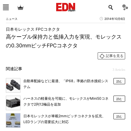
ニュース
2014年10月6日
日本モレックス FPCコネクタ
高ケーブル保持力と低挿入力を実現、モレックス
の0.30mmピッチFPCコネクタ
記事を見る
関連記事
3 Articles
自動車配線などに最適、「IP68」準拠の防水接続シス
読む
テム
ハーネスの軽量化を可能に、モレックスがMini50コネ
読む
クタで2列12極品を追加
日本モレックスが車載2mmピッチコネクタを拡充、
読む
LEDランプの需要拡大に対応