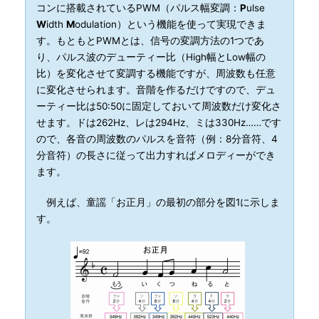
コンに搭載されているPWM（パルス幅変調：
P
ulse
W
idth
M
odulation）という機能を使って実現できま
す。もともとPWMとは、信号の変調方法の1つであ
り、パルス波のデューティー比（High幅とLow幅の
比）を変化させて変調する機能ですが、周波数も任意
に変化させられます。音階を作るだけですので、デュ
ーティー比は50:50に固定しておいて周波数だけ変化さ
せます。ドは262Hz、レは294Hz、ミは330Hz……です
ので、各音の周波数のパルスを音符（例：8分音符、4
分音符）の長さに従って出力すればメロディーができ
ます。
例えば、童謡「お正月」の最初の部分を図1に示しま
す。