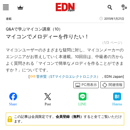
連載
2015年1月21日
Q&Aで学ぶマイコン講座（10）
マイコンでメロディーを作りたい！
（1/3 ページ）
マイコンユーザーのさまざまな疑問に対し、マイコンメーカーの
エンジニアがお答えしていく本連載。10回目は、中級者の方から
よく質問される「マイコンで簡単なメロディを作ることができま
すか？」についてです。
[
菅井賢（STマイクロエレクトロニクス）
，EDN Japan]
PC用表示
関連情報
Share
Post
LINE
Hatena
この記事は会員限定です。
会員登録（無料）
すると全てご覧いただけ
ます。