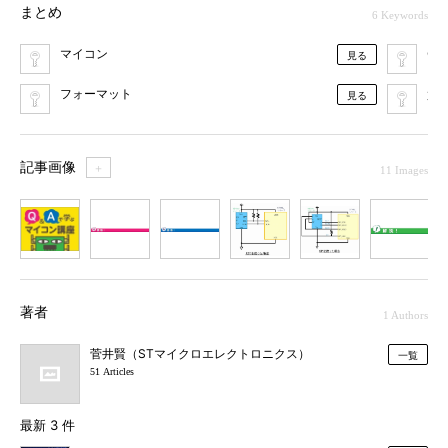
まとめ
6 Keywords
マイコン
Q
見る
フォーマット
質
見る
記事画像
＋
11 Images
1
2
3
4
5
6
7
著者
1 Authors
菅井賢（STマイクロエレクトロニクス）
一覧
51 Articles
最新 3 件