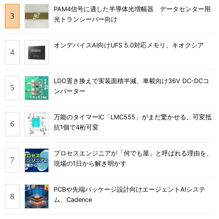
PAM4信号に適した半導体光増幅器 データセンター用
光トランシーバー向け
オンデバイスAI向けUFS 5.0対応メモリ、キオクシア
LDO置き換えで実装面積半減、車載向け36V DC-DCコ
ンバーター
万能のタイマーIC「LMC555」がまだ驚かせる、可変抵
抗1個で4桁可変
プロセスエンジニアが「何でも屋」と呼ばれる理由を、
現場の1日から解き明かす
PCBや先端パッケージ設計向けエージェントAIシステ
ム、Cadence