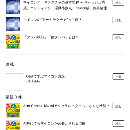
マイコンアーキテクチャの基本理解 ～ キャッシュ構
読む
成、エンディアン、浮動小数点、バス構成、例外処理
マイコンの“アーキテクチャ”って何？
読む
「タンパ検知」「耐タンパ」とは？
読む
連載
Q&Aで学ぶマイコン講座
一覧
116 Articles
最新 3 件
Arm Cortex-MのAIアクセラレーターってどんな機能？
読む
AI時代でもマイコンが必要とされる理由
読む