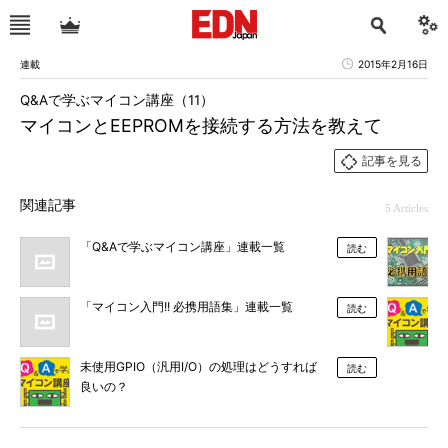
連載
2015年2月16日
Q&Aで学ぶマイコン講座（11）
マイコンとEEPROMを接続する方法を教えて
記事を見る
関連記事
5 Articles
「Q&Aで学ぶマイコン講座」連載一覧
読む
「マイコン入門!! 必携用語集」連載一覧
読む
未使用GPIO（汎用I/O）の処理はどうすれば
読む
良いの？