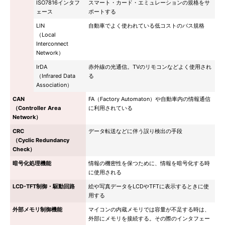
ISO7816インタフ
スマート・カード・エミュレーションの規格をサ
ェース
ポートする
LIN
自動車でよく使われている低コストのバス規格
（Local
Interconnect
Network）
IrDA
赤外線の光通信。TVのリモコンなどよく使用され
（Infrared Data
る
Association）
CAN
FA（Factory Automaton）や自動車内の情報通信
（Controller Area
に利用されている
Network）
CRC
データ転送などに伴う誤り検出の手段
（Cyclic Redundancy
Check）
暗号化処理機能
情報の機密性を保つために、情報を暗号化する時
に使用される
LCD-TFT制御・駆動回路
絵や写真データをLCDやTFTに表示するときに使
用する
外部メモリ制御機能
マイコンの内蔵メモリでは容量が不足する時は、
外部にメモリを接続する。その際のインタフェー