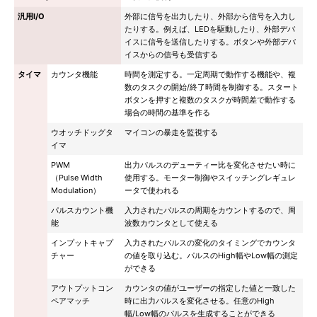
汎用I/O
外部に信号を出力したり、外部から信号を入力し
たりする。例えば、LEDを駆動したり、外部デバ
イスに信号を送信したりする。ボタンや外部デバ
イスからの信号も受信する
タイマ
カウンタ機能
時間を測定する。一定周期で動作する機能や、複
数のタスクの開始/終了時間を制御する。スタート
ボタンを押すと複数のタスクが時間差で動作する
場合の時間の基準を作る
ウオッチドッグタ
マイコンの暴走を監視する
イマ
PWM
出力パルスのデューティー比を変化させたい時に
（Pulse Width
使用する。モーター制御やスイッチングレギュレ
Modulation）
ータで使われる
パルスカウント機
入力されたパルスの周期をカウントするので、周
能
波数カウンタとして使える
インプットキャプ
入力されたパルスの変化のタイミングでカウンタ
チャー
の値を取り込む。パルスのHigh幅やLow幅の測定
ができる
アウトプットコン
カウンタの値がユーザーの指定した値と一致した
ペアマッチ
時に出力パルスを変化させる。任意のHigh
幅/Low幅のパルスを生成することができる