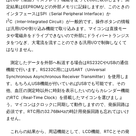
定結果はEEPROMなどの外部メモリに記録しますが、このときの
インタフェースはSPI（Serial Peripheral Interface）か
2
I
C（Inter-Integrated Circuit）が一般的です。操作ボタンの情報
は汎用I/Oや割り込み機能で取り込みます。マイコンは直接モー
タや電磁弁をドライブできないので外部にドライバートランジス
タをつなぎ、大電流を流すことのできる汎用I/Oで制御しなくて
はなりません。
測定したデータを外部へ転送する場合はRS232CやUSBの通信
機能で行います。RS232C用にはUSART（Universal
Synchronous Asynchronous Receiver Transmitter）を使用しま
す。もちろんUSB機能が付いていればUSBでも可能です。その
他、血圧の測定時以外に時刻を表示したいのならカレンダー機能
のRTC（Real-Time Clock）を搭載したマイコンを選びましょ
う。マイコンはクロックに同期して動作しますので、発振回路は
必須です。RTC用の32.768kHzの時計用発振回路も忘れてはいけ
ません。
これらの結果から、周辺機能として、LCD機能、RTCとその発