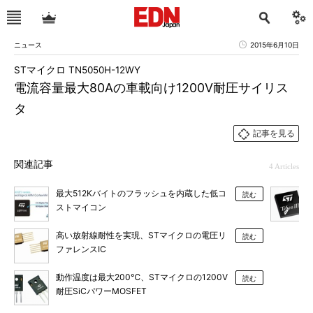
ニュース
2015年6月10日
STマイクロ TN5050H-12WY
電流容量最大80Aの車載向け1200V耐圧サイリス
タ
記事を見る
関連記事
4 Articles
最大512Kバイトのフラッシュを内蔵した低コ
読む
ストマイコン
高い放射線耐性を実現、STマイクロの電圧リ
読む
ファレンスIC
動作温度は最大200℃、STマイクロの1200V
読む
耐圧SiCパワーMOSFET