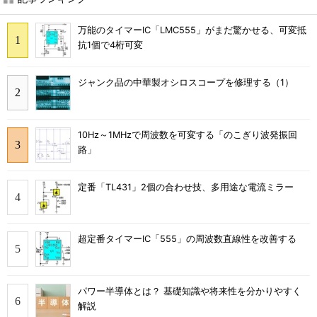
万能のタイマーIC「LMC555」がまだ驚かせる、可変抵
抗1個で4桁可変
ジャンク品の中華製オシロスコープを修理する（1）
10Hz～1MHzで周波数を可変する「のこぎり波発振回
路」
定番「TL431」2個の合わせ技、多用途な電流ミラー
超定番タイマーIC「555」の周波数直線性を改善する
パワー半導体とは？ 基礎知識や将来性を分かりやすく
解説