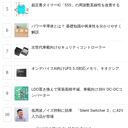
超定番タイマーIC「555」の周波数直線性を改善する
パワー半導体とは？ 基礎知識や将来性を分かりやすく
解説
次世代車載向けセキュリティコントローラー
オンデバイスAI向けUFS 5.0対応メモリ、キオクシア
LDO置き換えで実装面積半減、車載向け36V DC-DCコ
ンバーター
低周波ノイズ抑制に効果 「Silent Switcher 3」に42V
入力品が登場