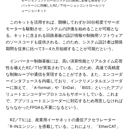
モーションコントロールシステムの開発に必要な環境をワン
パッケージに同梱したRZ／T1モーションコントロールソリ
ューションキット
このキットを活用すれば、開梱してわずか30分程度でサーボ
モーターを駆動させ、システムの評価を始めることが可能とな
る。キットに含まれる回路基板の設計情報や制御用ソフトウェア
のソースコードも提供される。このため、システム設計者は開発
期間を従来に比べて3～4カ月短縮することが可能だという。
インバーター制御基板には、高い演算性能とリアルタイム応答
性を備えたRZ／T1が実装されている。このため、高速で高精度
な制御ループや通信を実現することができる。また、エンコーダ
ーインタフェースを内蔵しており、インクリメンタルエンコーダ
ーに加えて、「A-format」や「EnDat」「BiSS」といったアブソ
リュートエンコーダープロトコルもサポートしている。これま
で、アブソリュートエンコーダーに対応するため用意しなければ
ならなかったFPGAも不要になるという。
RZ／T1には、産業用イーサネットの通信アクセラレーター
「R-INエンジン」を搭載している。これにより、「EtherCAT」