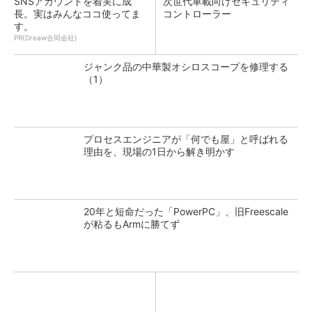
SNSアカウントを着実に成
次世代車載向けセキュリティ
長。実はみんなココ使ってま
コントローラー
す。
PR(Dreaw合同会社)
ジャンク品の中華製オシロスコープを修理する
（1）
プロセスエンジニアが「何でも屋」と呼ばれる
理由を、現場の1日から解き明かす
20年と短命だった「PowerPC」、旧Freescale
が粘るもArmに勝てず