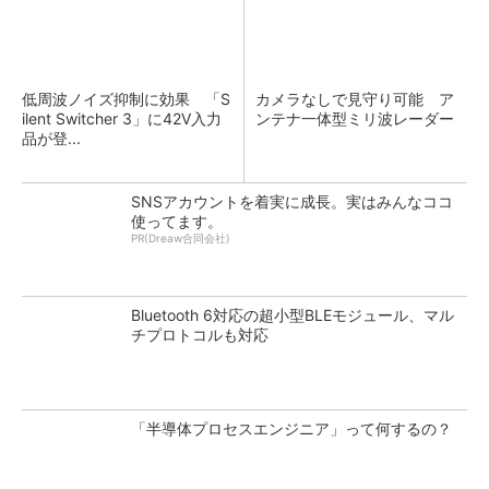
低周波ノイズ抑制に効果 「S
カメラなしで見守り可能 ア
ilent Switcher 3」に42V入力
ンテナ一体型ミリ波レーダー
品が登...
SNSアカウントを着実に成長。実はみんなココ
使ってます。
PR(Dreaw合同会社)
Bluetooth 6対応の超小型BLEモジュール、マル
チプロトコルも対応
「半導体プロセスエンジニア」って何するの？