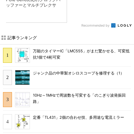
ッファーとマルチプレクサ
Recommended by
記事ランキング
万能のタイマーIC「LMC555」がまだ驚かせる、可変抵
抗1個で4桁可変
ジャンク品の中華製オシロスコープを修理する（1）
10Hz～1MHzで周波数を可変する「のこぎり波発振回
路」
定番「TL431」2個の合わせ技、多用途な電流ミラー