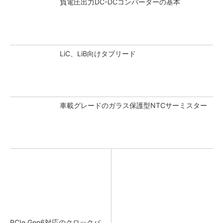
負電圧出力DC-DCコンバーターの基本
LiC、LiB向けタブリード
車載グレードのガラス保護型NTCサーミスター
PCIe Gen6対応のクロックバ