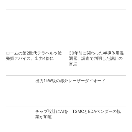
ロームの第2世代テラヘルツ波
30年前に関わった半導体用温
発振デバイス、出力4倍に
調器、調査で判明した設計の
盲点
出力1kW級の赤外レーザーダイオード
チップ設計にAIを TSMCとEDAベンダーの協
業が加速