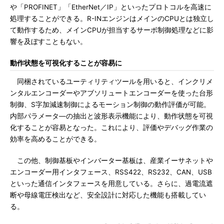
や「PROFINET」「EtherNet／IP」といったプロトコルを高速に
処理することができる。R-INエンジンはメインのCPUとは独立し
て動作するため、メインCPUが担当するサーボ制御処理などに影
響を及ぼすこともない。
動作状態を可視化することが容易に
同梱されているユーティリティツールを用いると、インクリメ
ンタルエンコーダーやアブソリュートエンコーダーを使った台形
制御、S字加減速制御によるモーション制御の動作評価が可能。
内部パラメータ―の抽出と波形表示機能により、動作状態を可視
化することが容易となった。これにより、評価やデバッグ作業の
効率を高めることができる。
この他、制御基板やインバーター基板は、産業イーサネットや
エンコーダー用インタフェース、RSS422、RS232、CAN、USB
といった通信インタフェースを用意している。さらに、過電流遮
断や母線電圧検出など、安全設計に対応した機能も搭載してい
る。