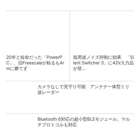
20年と短命だった「PowerP
低周波ノイズ抑制に効果 「Si
C」、旧Freescaleが粘るもAr
lent Switcher 3」に42V入力品
mに勝てず
が登...
カメラなしで見守り可能 アンテナ一体型ミリ
波レーダー
Bluetooth 6対応の超小型BLEモジュール、マル
チプロトコルも対応