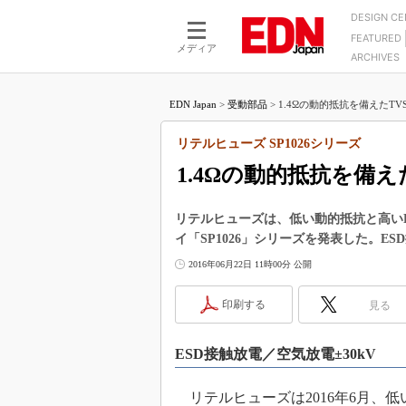
DESIGN C
FEATURED
モーター
LSI
メディア
ARCHIVES
電源設計
マイコン
プロセスエンジニアの現
カーボンニュートラルへの挑戦
FPGA
EDN Japan
>
受動部品
>
1.4Ωの動的抵抗を備えたTV
マイクロプロセッサ懐古
IoT×製造業
中堅技術者に贈る電子部品
リテルヒューズ SP1026シリーズ
つながるクルマ
用講座
1.4Ωの動的抵抗を備
エレクトロニクス入門
たった2つの式で始めるDC
バーターの設計
5G（EE Times Japan）
DC-DCコンバーター活用
リテルヒューズは、低い動的抵抗と高いE
医療エレ（EE Times Japan）
イ「SP1026」シリーズを発表した。E
Wired, Weird
製品解剖（EE Times Japan）
2016年06月22日 11時00分 公開
マイコン講座
Q&Aで学ぶマイコン講座
印刷する
見る
高速シリアル伝送技術講
ESD接触放電／空気放電±30kV
記録計／データロガーの
アナログ設計のきほん／A
リテルヒューズは2016年6月、低
ズ編