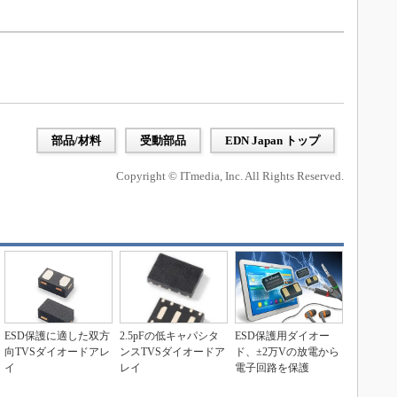
部品/材料
受動部品
EDN Japan トップ
Copyright © ITmedia, Inc. All Rights Reserved.
ESD保護に適した双方
2.5pFの低キャパシタ
ESD保護用ダイオー
向TVSダイオードアレ
ンスTVSダイオードア
ド、±2万Vの放電から
イ
レイ
電子回路を保護