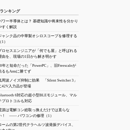
ランキング
パワー半導体とは？ 基礎知識や将来性を分かり
やすく解説
ジャンク品の中華製オシロスコープを修理する
（1）
プロセスエンジニアが「何でも屋」と呼ばれる
理由を、現場の1日から解き明かす
20年と短命だった「PowerPC」、旧Freescaleが
粘るもArmに勝てず
低周波ノイズ抑制に効果 「Silent Switcher 3」
に42V入力品が登場
Bluetooth 6対応の超小型BLEモジュール、マル
チプロトコルも対応
電源は電解コン総取っ換えだけでは直らな
い！ ―― パワコンの修理（1）
ロームの第2世代テラヘルツ波発振デバイス、