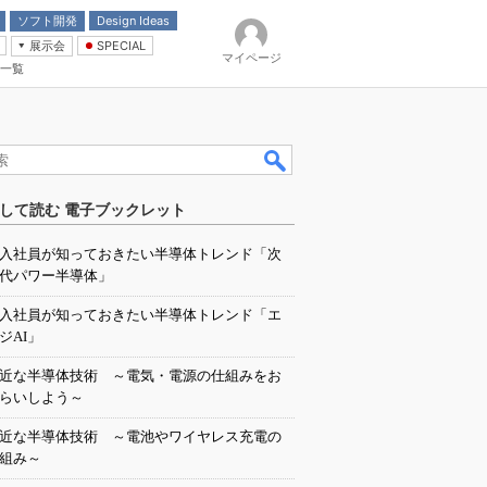
ソフト開発
Design Ideas
展示会
SPECIAL
マイページ
一覧
「電源技術」
イバ
して読む 電子ブックレット
入社員が知っておきたい半導体トレンド「次
代パワー半導体」
入社員が知っておきたい半導体トレンド「エ
ジAI」
近な半導体技術 ～電気・電源の仕組みをお
らいしよう～
近な半導体技術 ～電池やワイヤレス充電の
組み～