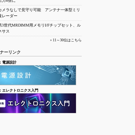
出力4倍に
カメラなしで見守り可能 アンテナ一体型ミリ
波レーダー
第3世代MRDIMM用メモリI/Fチップセット、ル
ネサス
»
11～30位はこちら
ナーリンク
：電源設計
：エレクトロニクス入門