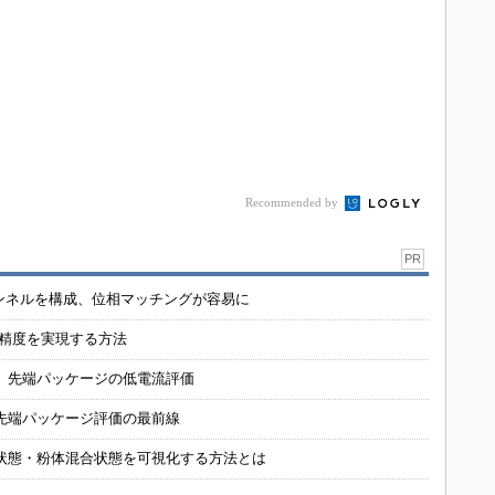
Recommended by
PR
チャンネルを構成、位相マッチングが容易に
の精度を実現する方法
 先端パッケージの低電流評価
先端パッケージ評価の最前線
状態・粉体混合状態を可視化する方法とは