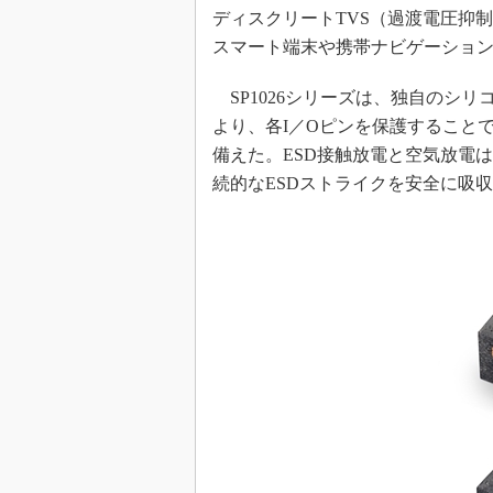
ディスクリートTVS（過渡電圧抑制
めざせ高効率！ モーター
座
スマート端末や携帯ナビゲーショ
Bluetooth mesh入門
SP1026シリーズは、独自のシ
「SPICEの仕組みとその
より、各I／Oピンを保護すること
最新記事一覧
備えた。ESD接触放電と空気放電は共に±
計測器メーカーから見た5
続的なESDストライクを安全に吸
USB Type-Cの登場で評
う変わる？
IoT時代の無線規格を知る【
編】
IoT時代の無線規格を知る【
編】