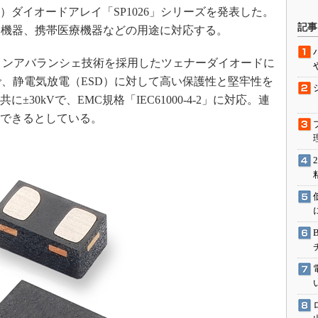
）ダイオードアレイ「SP1026」シリーズを発表した。
駆動入門講
記事
ン機器、携帯医療機器などの用途に対応する。
リコンアバランシェ技術を採用したツェナーダイオードに
活用設計」
で、静電気放電（ESD）に対して高い保護性と堅牢性を
30kVで、EMC規格「IEC61000-4-2」に対応。連
G
収できるとしている。
価試験はど
Thread
Z-Wave