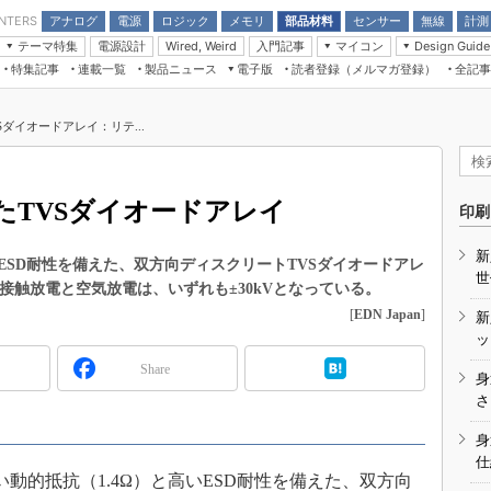
アナログ
電源
ロジック
メモリ
部品材料
センサー
無線
計測
ENTERS
テーマ特集
電源設計
入門記事
マイコン
Wired, Weird
Design Guide
アナログ機能回路
受動部品
特集記事
連載一覧
製品ニュース
電子版
読者登録（メルマガ登録）
全記事
計測機器
Microchip情報
モーター入門
マイコン講座
CEATEC
パワー関連と電源
機構部品
場から
EDN Japan×EE Times Japan統合電
EdgeTech＋
タイミングデバイス
オンデマンドセミナー
Q&Aで学ぶマイコン講座
子版
ディスプレイとドラ
Sダイオードアレイ：リテ...
録
TECHNO-FRONTIER
マイコン入門!! 必携用語集
電子ブックレット
計測とテスト
“徹底”活
組込み/エッジコンピューティング展
信号源とパルス信号
えたTVSダイオードアレイ
人とくるま展
印刷
/DCコン
Wired, Weird
AUTOMOTIVE WORLD
新
講座
SD耐性を備えた、双方向ディスクリートTVSダイオードアレ
世
SD接触放電と空気放電は、いずれも±30kVとなっている。
[
EDN Japan
]
新
ッ
Share
身
座
さ
基礎知識
身
仕
DCとノイ
い動的抵抗（1.4Ω）と高いESD耐性を備えた、双方向