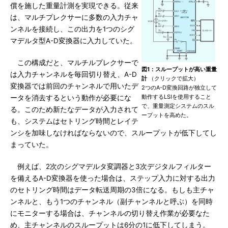
償を施した重量計測を実現できる。従来
は、マルチプレクサーに多数の入力チャ
ンネルを接続し、この出力を1つのシグ
マデルタ型A-D変換器に入力していた。
この構成だと、マルチルプレクサーで
図1：スループットが高い重量
は入力チャンネルを毎回切り替え、A-D
計
（クリックで拡大）
変換器では前回のチャンネルで用いたデ
2つのA-D変換回路が独立して
動作するLSIを使用すること
ータを消去するという動作が必要にな
で、重量測定システムのスル
る。このため新たなデータが入力されて
ープットを高めた。
も、システムはセトリング時間とレイテ
ンシを加味しなければならないので、スループットが低下してし
まっていた。
例えば、2次のシグマデルタ変調器と3次デジタルフィルター
を備えるA-D変換器を使った場合は、ステップ入力に対する出力
のセトリング時間はデータ転送周期の3倍になる。もしも主チャ
ンネルと、もう1つのチャンネル（副チャンネルと呼ぶ）を同時
にモニターする場合は、チャンネルの切り替え作業が必要なた
め、主チャンネルのスループットは6分の1に低下してしまう。