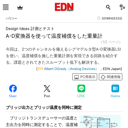
ハウツー
2016年6月23日
Design Ideas 計測とテスト
A-D変換器を使って温度補償をした重量計
（1/2 ページ）
今回は、2つのチャンネルを備えるシグマデルタ型A-D変換器LSI
を使い、温度補償を施した重量計測を実現できる回路を紹介す
る。課題とされてきたスループット低下も解決する。
[
Albert OGrady（Analog Devices）
，EDN Japan]
PC用表示
関連情報
Share
Post
LINE
Hatena
ブリッジ出力とブリッジ温度を同時に測定
ブリッジトランスデューサーの温度と
主出力を同時に測定することで、温度補