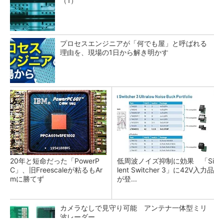
（1）
プロセスエンジニアが「何でも屋」と呼ばれる
理由を、現場の1日から解き明かす
20年と短命だった「PowerP
低周波ノイズ抑制に効果 「Si
C」、旧Freescaleが粘るもAr
lent Switcher 3」に42V入力品
mに勝てず
が登...
カメラなしで見守り可能 アンテナ一体型ミリ
波レーダー