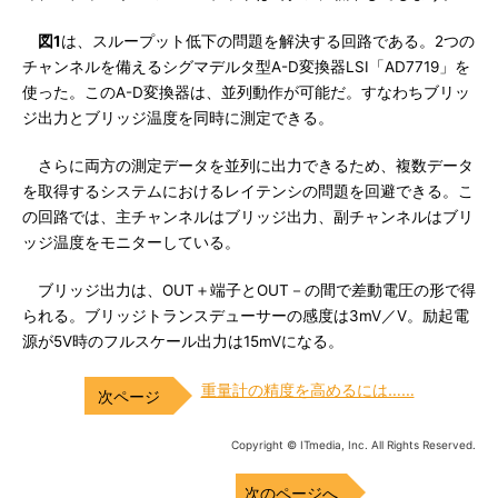
図1
は、スループット低下の問題を解決する回路である。2つの
チャンネルを備えるシグマデルタ型A-D変換器LSI「AD7719」を
使った。このA-D変換器は、並列動作が可能だ。すなわちブリッ
ジ出力とブリッジ温度を同時に測定できる。
さらに両方の測定データを並列に出力できるため、複数データ
を取得するシステムにおけるレイテンシの問題を回避できる。こ
の回路では、主チャンネルはブリッジ出力、副チャンネルはブリ
ッジ温度をモニターしている。
ブリッジ出力は、OUT＋端子とOUT－の間で差動電圧の形で得
られる。ブリッジトランスデューサーの感度は3mV／V。励起電
源が5V時のフルスケール出力は15mVになる。
重量計の精度を高めるには……
Copyright © ITmedia, Inc. All Rights Reserved.
次のページへ