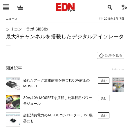
ニュース
2016年8月17日
シリコン・ラボ Si838x
最大8チャンネルを搭載したデジタルアイソレータ
ー
記事を見る
関連記事
4 Articles
優れたアーク放電耐性を持つ1500V耐圧の
読む
MOSFET
30A/40V MOSFETを搭載した車載用パワー
読む
モジュール
超低消費電力のAC-DCコンバーター、IoT機
読む
器にも