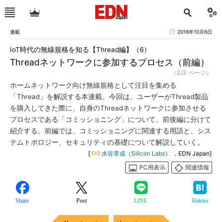
連載
2016年10月6日
IoT時代の無線規格を知る【Thread編】（6）
Threadネットワークに参加するプロセス（前編）
（2/3 ページ）
ホームネットワーク向け無線規格として注目を集める
「Thread」を解説する本連載。今回は、ユーザーがThread製品
を購入してきた際に、自身のThreadネットワークに参加させる
プロセスである「コミッショニング」について、前後編に分けて
紹介する。前編では、コミッショニングに関連する用語と、シス
テムトポロジー、セキュリティの基礎について解説していく。
[
水谷章成（Silicon Labs）
，EDN Japan]
PC用表示
関連情報
Share
Post
LINE
Hatena