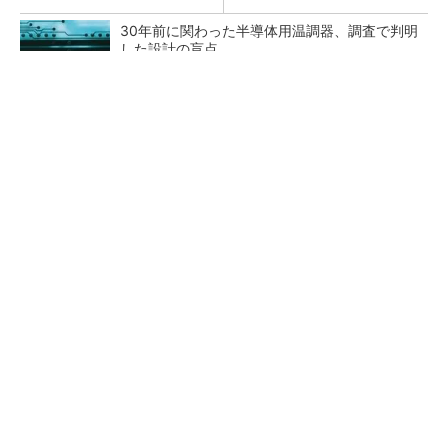
30年前に関わった半導体用温調器、調査で判明
した設計の盲点
「半導体プロセスエンジニア」って何するの？
タップ式高入力コンバーター（1）基本回路と
その動作